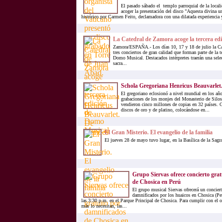
El pasado sábado el templo parroquial de la local
acoger la presentación del disco "Aquesta divina u
histórico por Carmen Feito, declamadora con una dilatada experiencia y
La Catedral de Zamora acoge la tercera e
Zamora/ESPAÑA.- Los días 10, 17 y 18 de julio la Ca
tres conciertos de gran calidad que forman parte de la t
Domo Musical. Destacados intérpretes traerán una sele
sacra...
Schola Gregoriana Henricus Beauvarlet
El gregoriano eclosionó a nivel mundial en los año
grabaciones de los monjes del Monasterio de Silos.
vendieron cinco millones de copias en 32 países. 
discos de oro y de platino, colocándose en...
El Gran Misterio. El evangelio de la familia
El jueves 28 de mayo tuvo lugar, en la Basílica de la Sagr
Grupo Siervas ofrece concierto gra
de Chosica en Perú
El grupo musical Siervas ofrecerá un conciert
damnificados por los huaicos en Chosica (Per
las 3:30 p.m. en el Parque Principal de Chosica. Para cumplir con el o
más lo necesitan, las...