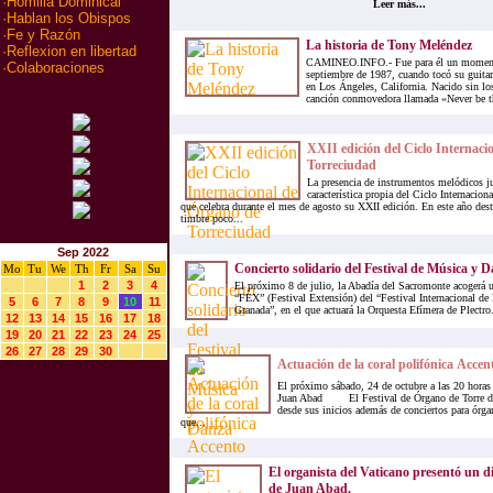
·
Homilia Dominical
Leer más...
·
Hablan los Obispos
·
Fe y Razón
La historia de Tony Meléndez
·
Reflexion en libertad
CAMINEO.INFO.- Fue para él un momento 
·
Colaboraciones
septiembre de 1987, cuando tocó su guitarr
en Los Ángeles, California. Nacido sin los
canción conmovedora llamada «Never be th
XXII edición del Ciclo Internaci
Torreciudad
La presencia de instrumentos melódicos ju
característica propia del Ciclo Internacio
que celebra durante el mes de agosto su XXII edición. En este año dest
timbre poco...
Sep 2022
Concierto solidario del Festival de Música y 
Mo
Tu
We
Th
Fr
Sa
Su
1
2
3
4
El próximo 8 de julio, la Abadía del Sacromonte acogerá u
“FEX” (Festival Extensión) del “Festival Internacional d
5
6
7
8
9
10
11
Granada”, en el que actuará la Orquesta Efímera de Plectro.
12
13
14
15
16
17
18
19
20
21
22
23
24
25
26
27
28
29
30
Actuación de la coral polifónica Accent
El próximo sábado, 24 de octubre a las 20 horas e
Juan Abad El Festival de Órgano de Torre de
desde sus inicios además de conciertos para órgan
que...
El organista del Vaticano presentó un d
de Juan Abad.