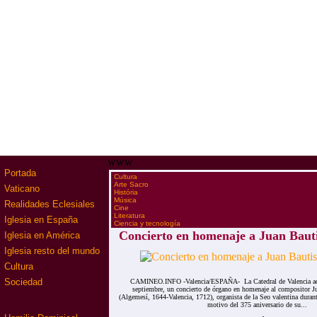
www
Portada
·
Cultura
·
Arte Sacro
Vaticano
·
História
·
Música
Realidades Eclesiales
·
Cine
·
Literatura
Iglesia en España
·
Ciencia y tecnología
Concierto en homenaje a Juan Bauti
Iglesia en América
Iglesia resto del mundo
Cultura
Sociedad
CAMINEO.INFO -Valencia/ESPAÑA- La Catedral de Valencia acog
septiembre, un concierto de órgano en homenaje al compositor J
(Algemesí, 1644-Valencia, 1712), organista de la Seo valentina durant
motivo del 375 aniversario de su...