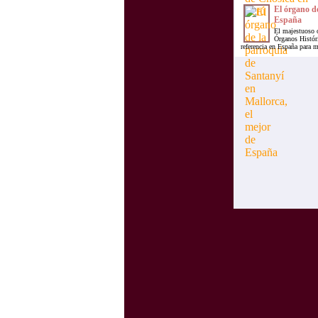
El órgano de
España
El majestuoso ó
Órganos Históri
referencia en España para 