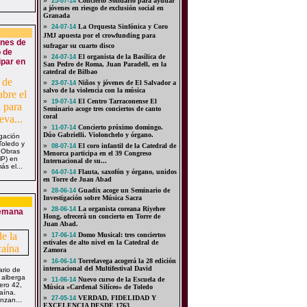
»
Concierto Solidario para ayudar
25-07-14
a jóvenes en riesgo de exclusión social en
Granada
»
La Orquesta Sinfónica y Coro
24-07-14
JMJ apuesta por el crowfunding para
ones de
sufragar su cuarto disco
o de
»
El organista de la Basílica de
24-07-14
ipar en
San Pedro de Roma, Juan Paradell, en la
catedral de Bilbao
»
Niños y jóvenes de El Salvador a
23-07-14
salvo de la violencia con la música
»
El Centro Tarraconense El
19-07-14
Seminario acoge tres conciertos de canto
coral
»
Concierto próximo domingo.
11-07-14
Dúo Gabrielli. Violonchelo y órgano.
gación
Toledo y
»
El coro infantil de la Catedral de
08-07-14
 Obras
Menorca participa en el 39 Congreso
MP) en
Internacional de su...
s el...
»
Flauta, saxofón y órgano, unidos
04-07-14
en Torre de Juan Abad
»
Guadix acoge un Seminario de
28-06-14
Investigación sobre Música Sacra
»
La organista coreana Riyehee
28-06-14
Semana
Hong, ofrecerá un concierto en Torre de
Juan Abad.
»
Domo Musical: tres conciertos
17-06-14
estivales de alto nivel en la Catedral de
Zamora
»
Torrelavega acogerá la 28 edición
16-06-14
internacional del Multifestival David
ario de
 alberga
»
Nuevo curso de la Escuela de
11-06-14
ero 42,
Música «Cardenal Silíceo» de Toledo
aína.
»
VERDAD, FIDELIDAD Y
27-05-14
nzan...
EXCELENCIA DESDE 1763