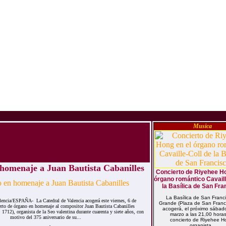
Musica
 homenaje a Juan Bautista Cabanilles
Concierto de Riyehee Ho
órgano romántico Cavaill
la Basílica de San Fra
La Basílica de San Franci
ia/ESPAÑA- La Catedral de Valencia acogerá este viernes, 6 de
Grande (Plaza de San Franci
erto de órgano en homenaje al compositor Juan Bautista Cabanilles
acogerá, el próximo sábad
1712), organista de la Seo valentina durante cuarenta y siete años, con
marzo a las 21,00 horas
motivo del 375 aniversario de su...
concierto de Riyehee H
organista...