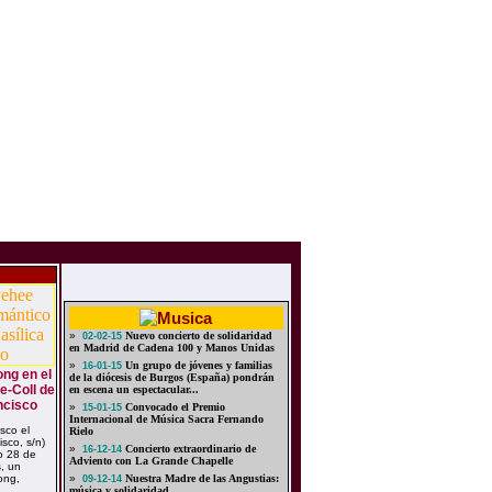
»
Nuevo concierto de solidaridad
02-02-15
en Madrid de Cadena 100 y Manos Unidas
»
Un grupo de jóvenes y familias
16-01-15
ng en el
de la diócesis de Burgos (España) pondrán
e-Coll de
en escena un espectacular...
ncisco
»
Convocado el Premio
15-01-15
Internacional de Música Sacra Fernando
sco el
Rielo
sco, s/n)
»
Concierto extraordinario de
16-12-14
o 28 de
Adviento con La Grande Chapelle
, un
ong,
»
Nuestra Madre de las Angustias:
09-12-14
música y solidaridad