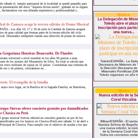
do sábado el templo parroquial de la localidad se quedó pequeño para
la presentación del disco "Aquesta divina unión", grabado en su órgano
 declamadora con una dilatada experiencia y profesionalidad y...
Musica
La Delegación de Misi
Toledo abre el plaz
ral de Zamora acoge la tercera edición de Domo Musical
inscripción para partic
AÑA.- Los días 10, 17 y 18 de julio la Catedral de Zamora acogerá
una nueva...
rtos de gran calidad que forman parte de la tercera edición del ciclo
l. Destacados intérpretes traerán una selección de piezas de música
a Gregoriana Henricus Beauvarlet. De Flandes
oriano eclosionó a nivel mundial en los años 90 gracias a unas
Toledo/ESPAÑA.- La Dele
ones de los monjes del Monasterio de Silos. En total se calcula que
Diocesana de Misiones de 
on cinco millones de copias en 32 países. Cosecharían una veintena de
la Dirección Diocesana de
de oro y de platino, colocándose en...
Misionales Pontificias (O
Toledo organizan un año má
erio. El evangelio de la familia
 mayo tuvo lugar, en la Basílica de la Sagrada Familia, en Barcelona,
Musica
Nueva edición de la 
Coral Vizcaína
rupo Siervas ofrece concierto gratuito por damnificados
e Chosica en Perú
l grupo musical Siervas ofrecerá un concierto gratuito en pro de los
amnificados por los huaicos en Chosica (Perú) este sábado 11 de abril a
Bilbao/ESPAÑA.- El santu
Principal de Chosica. Para cumplir con el objetivo de ayudar a los que
Nuestra Señora de Begoña
una nueva edición, la núm
de la Semana Coral Vizc
Todos los conciertos comie