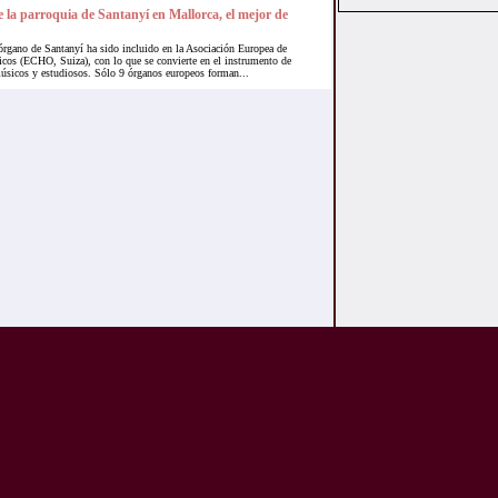
 la parroquia de Santanyí en Mallorca, el mejor de
rgano de Santanyí ha sido incluido en la Asociación Europea de
cos (ECHO, Suiza), con lo que se convierte en el instrumento de
músicos y estudiosos. Sólo 9 órganos europeos forman...