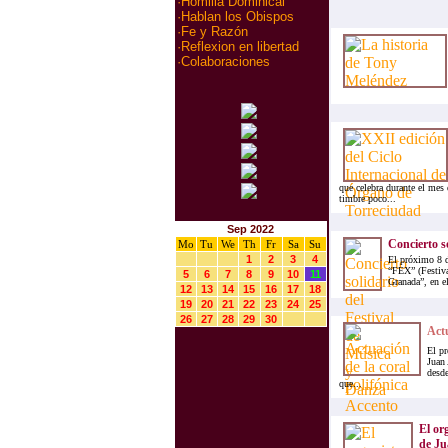
·
Homilia Dominical
·
Hablan los Obispos
·
Fe y Razón
·
Reflexion en libertad
·
Colaboraciones
que celebra durante el mes 
timbre poco...
Sep 2022
Concierto s
Mo
Tu
We
Th
Fr
Sa
Su
1
2
3
4
El próximo 8 d
“FEX” (Festiva
5
6
7
8
9
10
11
Granada”, en el
12
13
14
15
16
17
18
19
20
21
22
23
24
25
26
27
28
29
30
Actu
El pr
Juan
desde
que...
El or
de Ju