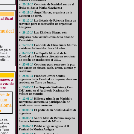
»
Concierto de Navidad contra el
29-11-14
ébola en Santa María Magdalena
»
Ángel Hortas, organista de la
01-11-14
Catedral de Jerez.
l Sicut
»
La diócesis de Palencia firma un
31-10-14
convenio para la formación de organistas
litúrgicos
»
Las Ekklesia Sisters, seis
26-10-14
religiosas cada vez más cerca de la final de
Eurovisión
»
Concierto de Elisa Ginés Murcia,
17-10-14
del
nacida en la localidad hace 16 años.
cogió el
“Sicut
»
La Capilla Musical de la
07-10-14
arroquia
Catedral de Pamplona ofrecerá un concierto
oño,...
de acción de gracias por el 750...
»
Concierto para rezar por la paz
25-09-14
con cantos en siríaco, latín, árabe, alemán y
castellano
»
Francisco Javier Santos,
25-09-14
 nuevo a
organista de la Catedral de Segovia, dará un
concierto en Torre de Juan...
a voz de
»
La Orquesta Sinfónica y Coro
rero
13-09-14
JMJ actúa en el Auditorio Nacional de
Música de Madrid
»
Hillsong triunfa en Madrid y
12-09-14
Barcelona: aumenta la participación de
católicos en sus conciertos
»
El padre Juan Aristi: 56 años de
09-08-14
organista
»
Andra Mari de Bermeo acoge la
06-08-14
 1575,
Semana Internacional de Música
el año,
»
Poblet acoge en agosto el II
igable
30-07-14
Festival de Música Antigua
a Torre
ndido...