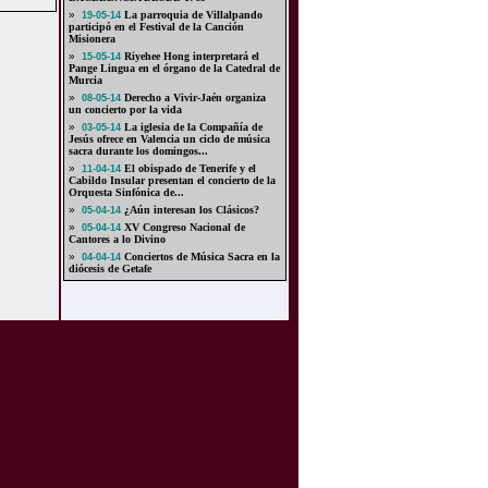
»
La parroquia de Villalpando
19-05-14
participó en el Festival de la Canción
Misionera
»
Riyehee Hong interpretará el
15-05-14
Pange Lingua en el órgano de la Catedral de
Murcia
»
Derecho a Vivir-Jaén organiza
08-05-14
un concierto por la vida
»
La iglesia de la Compañía de
03-05-14
Jesús ofrece en Valencia un ciclo de música
sacra durante los domingos...
»
El obispado de Tenerife y el
11-04-14
Cabildo Insular presentan el concierto de la
Orquesta Sinfónica de...
»
¿Aún interesan los Clásicos?
05-04-14
»
XV Congreso Nacional de
05-04-14
Cantores a lo Divino
»
Conciertos de Música Sacra en la
04-04-14
diócesis de Getafe