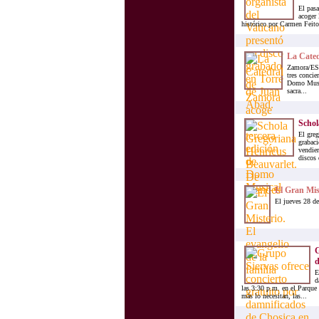
El pasa
acoger 
histórico por Carmen Feito,
La Cated
Zamora/ESP
tres concie
Domo Musica
sacra...
Schol
El greg
grabaci
vendier
discos 
El Gran Mist
El jueves 28 de
G
d
E
d
las 3:30 p.m. en el Parque 
más lo necesitan, las...