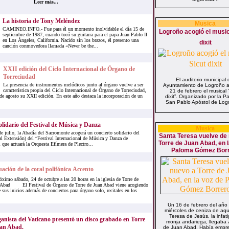
Leer más...
La historia de Tony Meléndez
Musica
CAMINEO.INFO.- Fue para él un momento inolvidable el día 15 de
Logroño acogió el musica
septiembre de 1987, cuando tocó su guitarra para el papa Juan Pablo II
en Los Ángeles, California. Nacido sin los brazos, él presento una
dixit
canción conmovedora llamada «Never be the...
XXII edición del Ciclo Internacional de Órgano de
Torreciudad
El auditorio municipal 
La presencia de instrumentos melódicos junto al órgano vuelve a ser
Ayuntamiento de Logroño a
característica propia del Ciclo Internacional de Órgano de Torreciudad,
21 de febrero el musical 
de agosto su XXII edición. En este año destaca la incorporación de un
dixit”. Organizado por la P
San Pablo Apóstol de Logr
olidario del Festival de Música y Danza
Musica
e julio, la Abadía del Sacromonte acogerá un concierto solidario del
Santa Teresa vuelve de
l Extensión) del “Festival Internacional de Música y Danza de
Torre de Juan Abad, en l
 que actuará la Orquesta Efímera de Plectro...
Paloma Gómez Bor
ación de la coral polifónica Accento
óximo sábado, 24 de octubre a las 20 horas en la iglesia de Torre de
 Abad El Festival de Órgano de Torre de Juan Abad viene acogiendo
 sus inicios además de conciertos para órgano solo, recitales en los
Un 16 de febrero del año
miércoles de ceniza de aqu
Teresa de Jesús, la infat
ganista del Vaticano presentó un disco grabado en Torre
monja andariega, llegaba 
an Abad.
de Juan Abad. Había empre