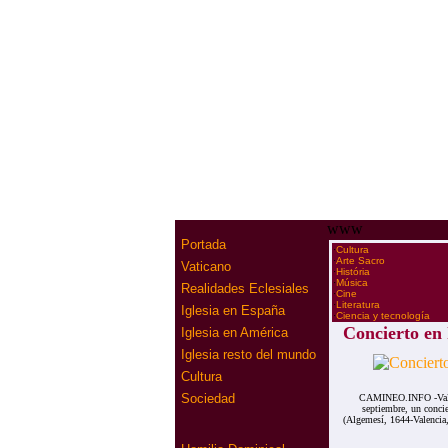
www
Portada
·
Cultura
·
Arte Sacro
Vaticano
·
História
·
Música
Realidades Eclesiales
·
Cine
·
Literatura
Iglesia en España
·
Ciencia y tecnología
Concierto en
Iglesia en América
Iglesia resto del mundo
Cultura
Sociedad
CAMINEO.INFO -Valenc
septiembre, un conci
(Algemesí, 1644-Valencia, 