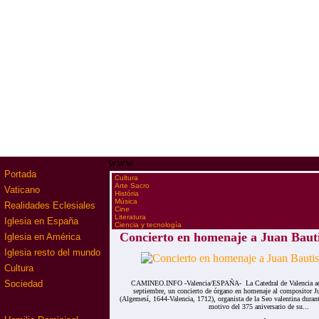
www
Portada
·
Cultura
·
Arte Sacro
Vaticano
·
História
·
Música
Realidades Eclesiales
·
Cine
·
Literatura
Iglesia en España
·
Ciencia y tecnología
Concierto en homenaje a Juan Bauti
Iglesia en América
Iglesia resto del mundo
Cultura
Sociedad
CAMINEO.INFO -Valencia/ESPAÑA- La Catedral de Valencia acog
septiembre, un concierto de órgano en homenaje al compositor J
(Algemesí, 1644-Valencia, 1712), organista de la Seo valentina durant
motivo del 375 aniversario de su...