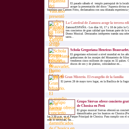
El pasado sábado el templo parroquial de la local
acoger la presentación del disco "Aquesta divina u
histórico por Carmen Feito, declamadora con una dilatada experiencia y
La Catedral de Zamora acoge la tercera e
Zamora/ESPAÑA.- Los días 10, 17 y 18 de julio la Ca
tres conciertos de gran calidad que forman parte de la t
Domo Musical. Destacados intérpretes traerán una sele
sacra...
Schola Gregoriana Henricus Beauvarlet
El gregoriano eclosionó a nivel mundial en los año
grabaciones de los monjes del Monasterio de Silos.
vendieron cinco millones de copias en 32 países. 
discos de oro y de platino, colocándose en...
El Gran Misterio. El evangelio de la familia
El jueves 28 de mayo tuvo lugar, en la Basílica de la Sagr
Grupo Siervas ofrece concierto gra
de Chosica en Perú
El grupo musical Siervas ofrecerá un conciert
damnificados por los huaicos en Chosica (Per
las 3:30 p.m. en el Parque Principal de Chosica. Para cumplir con el o
más lo necesitan, las...