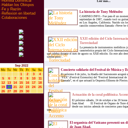
·
Homilia Dominical
Leer más...
·
Hablan los Obispos
·
Fe y Razón
La historia de Tony Meléndez
·
Reflexion en libertad
CAMINEO.INFO.- Fue para él un momento 
·
Colaboraciones
septiembre de 1987, cuando tocó su guitarr
en Los Ángeles, California. Nacido sin los
canción conmovedora llamada «Never be th
XXII edición del Ciclo Internaci
Torreciudad
La presencia de instrumentos melódicos ju
característica propia del Ciclo Internacio
que celebra durante el mes de agosto su XXII edición. En este año dest
timbre poco...
Sep 2022
Concierto solidario del Festival de Música y 
Mo
Tu
We
Th
Fr
Sa
Su
1
2
3
4
El próximo 8 de julio, la Abadía del Sacromonte acogerá u
“FEX” (Festival Extensión) del “Festival Internacional d
5
6
7
8
9
10
11
Granada”, en el que actuará la Orquesta Efímera de Plectro.
12
13
14
15
16
17
18
19
20
21
22
23
24
25
26
27
28
29
30
Actuación de la coral polifónica Accent
El próximo sábado, 24 de octubre a las 20 horas e
Juan Abad El Festival de Órgano de Torre de
desde sus inicios además de conciertos para órgan
que...
El organista del Vaticano presentó un d
de Juan Abad.