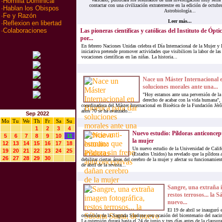
·
Homilia Dominical
contactar con una civilización extraterrestre en la edición de octubr
·
Hablan los Obispos
Astrobiología...
·
Fe y Razón
Leer más...
·
Reflexion en libertad
·
Colaboraciones
Las pioneras científicas y católicas del Instituto de Ópt
por...
En febrero Naciones Unidas celebra el Día Internacional de la Mujer y 
iniciativa pretende promover actividades que visibilicen la labor de las
vocaciones científicas en las niñas. La historia...
Nace un Máster Internacional e
soluciones morales ante una...
"Hoy estamos ante una perversión de la 
derecho de acabar con la vida humana", 
coordinadora del Máster Internacional en Bioética de la Fundación Jé
años 70 se ha avanzado...
Sep 2022
Mo
Tu
We
Th
Fr
Sa
Su
1
2
3
4
Nuevo estudio: Píldoras anticoncep
5
6
7
8
9
10
11
la mujer
12
13
14
15
16
17
18
Un nuevo estudio de la Universidad de Calif
19
20
21
22
23
24
25
(Estados Unidos) ha revelado que la píldora 
26
27
28
29
30
debilitar ciertas áreas del cerebro de la mujer y afectar su funcionamie
de abril de la revista...
Sangre, una extraña 
restos terrosos... la 
nuevo...
El 19 de abril se inauguró 
ostensión de la Sagrada Sindone con ocasión del bicentenario del nac
La ostensión durará hasta el 24 de junio y tres días antes de la clausur