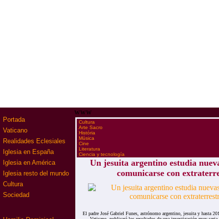
www
Portada
·
Cultura
·
Arte Sacro
Vaticano
·
História
·
Música
Realidades Eclesiales
·
Cine
·
Literatura
Iglesia en España
·
Ciencia y tecnología
Un jesuita argentino estudia nuev
Iglesia en América
comunicarse con extraterre
Iglesia resto del mundo
Cultura
Sociedad
El padre José Gabriel Funes, astrónomo argentino, jesuita y hasta 20
Vaticano, publicará los resultados de una investigación muy seria