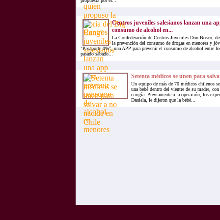
propuesta por el...
Centros juveniles salesianos lanzan una a
consumo de alcohol en...
La Confederación de Centros Juveniles Don Bosco, d
la prevención del consumo de drogas en menores y jóve
"Pasaporte 0%", una APP para prevenir el consumo de alcohol entre lo
pasado sábado...
Setenta médicos se unen para salva
Un equipo de más de 70 médicos chilenos se 
una bebé dentro del vientre de su madre, co
cirugía. Previamente a la operación, los expe
Daniela, le dijeron que la bebé...