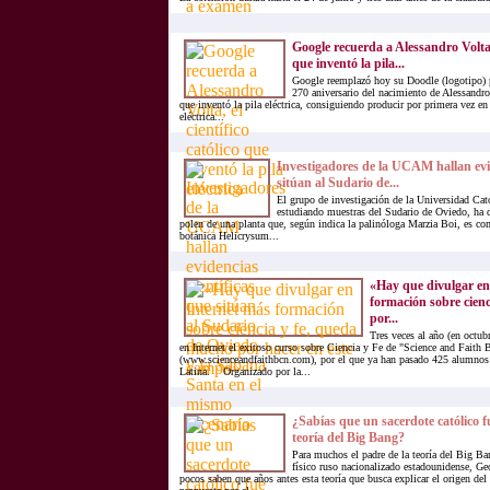
Google recuerda a Alessandro Volta, 
que inventó la pila...
Google reemplazó hoy su Doodle (logotipo) 
270 aniversario del nacimiento de Alessandro 
que inventó la pila eléctrica, consiguiendo producir por primera vez en 
eléctrica...
Investigadores de la UCAM hallan evid
sitúan al Sudario de...
El grupo de investigación de la Universidad Cat
estudiando muestras del Sudario de Oviedo, ha 
polen de una planta que, según indica la palinóloga Marzia Boi, es com
botánica Helicrysum...
«Hay que divulgar en
formación sobre cien
por...
Tres veces al año (en octubr
en Internet el exitoso curso sobre Ciencia y Fe de "Science and Faith
(www.scienceandfaithbcn.com), por el que ya han pasado 425 alumnos
Latina. Organizado por la...
¿Sabías que un sacerdote católico 
teoría del Big Bang?
Para muchos el padre de la teoría del Big Ban
físico ruso nacionalizado estadounidense, G
pocos saben que años antes esta teoría que busca explicar el origen del