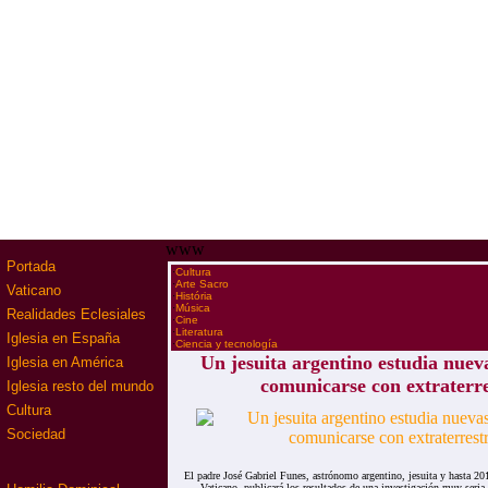
www
Portada
·
Cultura
·
Arte Sacro
Vaticano
·
História
·
Música
Realidades Eclesiales
·
Cine
·
Literatura
Iglesia en España
·
Ciencia y tecnología
Un jesuita argentino estudia nuev
Iglesia en América
comunicarse con extraterre
Iglesia resto del mundo
Cultura
Sociedad
El padre José Gabriel Funes, astrónomo argentino, jesuita y hasta 20
Vaticano, publicará los resultados de una investigación muy seria