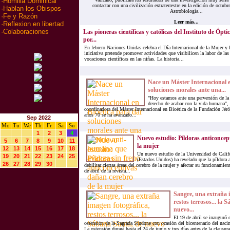
·
Homilia Dominical
contactar con una civilización extraterrestre en la edición de octubr
·
Hablan los Obispos
Astrobiología...
·
Fe y Razón
Leer más...
·
Reflexion en libertad
·
Colaboraciones
Las pioneras científicas y católicas del Instituto de Ópt
por...
En febrero Naciones Unidas celebra el Día Internacional de la Mujer y 
iniciativa pretende promover actividades que visibilicen la labor de las
vocaciones científicas en las niñas. La historia...
Nace un Máster Internacional e
soluciones morales ante una...
"Hoy estamos ante una perversión de la 
derecho de acabar con la vida humana", 
coordinadora del Máster Internacional en Bioética de la Fundación Jé
años 70 se ha avanzado...
Sep 2022
Mo
Tu
We
Th
Fr
Sa
Su
1
2
3
4
Nuevo estudio: Píldoras anticoncep
5
6
7
8
9
10
11
la mujer
12
13
14
15
16
17
18
Un nuevo estudio de la Universidad de Calif
19
20
21
22
23
24
25
(Estados Unidos) ha revelado que la píldora 
26
27
28
29
30
debilitar ciertas áreas del cerebro de la mujer y afectar su funcionamie
de abril de la revista...
Sangre, una extraña 
restos terrosos... la 
nuevo...
El 19 de abril se inauguró 
ostensión de la Sagrada Sindone con ocasión del bicentenario del nac
La ostensión durará hasta el 24 de junio y tres días antes de la clausur