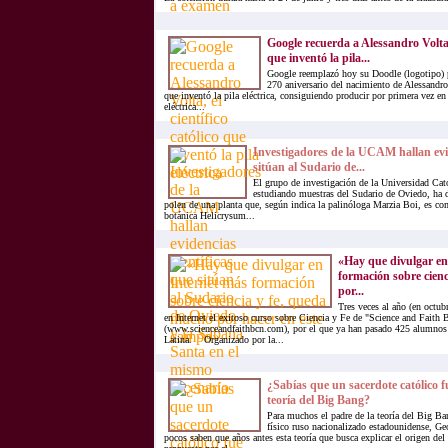
Google recuerda a Alessandro Volta, 
que inventó la pila...
Google reemplazó hoy su Doodle (logotipo) 
270 aniversario del nacimiento de Alessandro 
que inventó la pila eléctrica, consiguiendo producir por primera vez en 
eléctrica...
Investigadores de la UCAM hallan evid
sitúan al Sudario de...
El grupo de investigación de la Universidad Cat
estudiando muestras del Sudario de Oviedo, ha 
polen de una planta que, según indica la palinóloga Marzia Boi, es com
botánica Helicrysum...
«Hay que divulgar en
formación sobre cien
por...
Tres veces al año (en octubr
en Internet el exitoso curso sobre Ciencia y Fe de "Science and Faith
(www.scienceandfaithbcn.com), por el que ya han pasado 425 alumnos
Latina. Organizado por la...
¿Sabías que un sacerdote católico 
teoría del Big Bang?
Para muchos el padre de la teoría del Big Ban
físico ruso nacionalizado estadounidense, G
pocos saben que años antes esta teoría que busca explicar el origen del