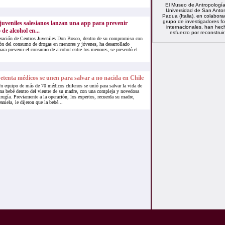
El Museo de Antropología
Universidad de San Anto
Padua (Italia), en colabora
grupo de investigadores f
juveniles salesianos lanzan una app para prevenir
internacionales, han hec
de alcohol en...
esfuerzo por reconstruir 
ración de Centros Juveniles Don Bosco, dentro de su compromiso con
ión del consumo de drogas en menores y jóvenes, ha desarrollado
ra prevenir el consumo de alcohol entre los menores, se presentó el
etenta médicos se unen para salvar a no nacida en Chile
n equipo de más de 70 médicos chilenos se unió para salvar la vida de
na bebé dentro del vientre de su madre, con una compleja y novedosa
irugía. Previamente a la operación, los expertos, recuerda su madre,
aniela, le dijeron que la bebé...