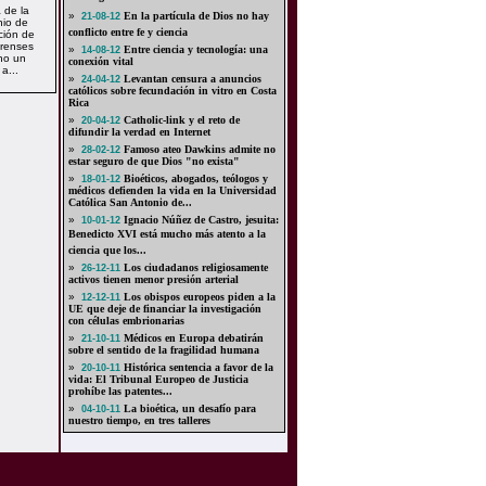
 de la
»
En la partícula de Dios no hay
21-08-12
nio de
conflicto entre fe y ciencia
ción de
orenses
»
Entre ciencia y tecnología: una
14-08-12
ho un
conexión vital
a...
»
Levantan censura a anuncios
24-04-12
católicos sobre fecundación in vitro en Costa
Rica
»
Catholic-link y el reto de
20-04-12
difundir la verdad en Internet
»
Famoso ateo Dawkins admite no
28-02-12
estar seguro de que Dios "no exista"
»
Bioéticos, abogados, teólogos y
18-01-12
médicos defienden la vida en la Universidad
Católica San Antonio de...
»
Ignacio Núñez de Castro, jesuita:
10-01-12
Benedicto XVI está mucho más atento a la
ciencia que los...
»
Los ciudadanos religiosamente
26-12-11
activos tienen menor presión arterial
»
Los obispos europeos piden a la
12-12-11
UE que deje de financiar la investigación
con células embrionarias
»
Médicos en Europa debatirán
21-10-11
sobre el sentido de la fragilidad humana
»
Histórica sentencia a favor de la
20-10-11
vida: El Tribunal Europeo de Justicia
prohíbe las patentes...
»
La bioética, un desafío para
04-10-11
nuestro tiempo, en tres talleres