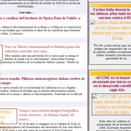
zación extraterrestre en la edición de octubre de 2020 de la revista de
Ciencia y tecnolog
Astrobiología...
Caritas Italia denuncia
Leer más...
los últimos años faltó in
vacuna contra el É
as y católicas del Instituto de Óptica Daza de Valdés: a
celebra el Día Internacional de la Mujer y la Niña en la Ciencia.Esta
 actividades que visibilicen la labor de las científicas para fomentar
s niñas. La historia...
“Por fin y solo ahora que se
Nace un Máster Internacional en Bioética para dar
peligro de expansión de co
soluciones morales ante una...
la opinión pública occidenta
haber tomado conciencia
"Hoy estamos ante una perversión de la ciencia que se arroga el
gravedad de la...
derecho de acabar con la vida humana", alerta Elena Postigo,
ternacional en Bioética de la Fundación Jérôme Lejeune. "Desde los
Ciencia y tecnologi
«El CSIC es el mayor
uevo estudio: Píldoras anticonceptivas dañan cerebro de
alcanzado por laicos ca
a mujer
en el desarrollo científ
n nuevo estudio de la Universidad de California en Los Ángeles
siglo XX»
Estados Unidos) ha revelado que la píldora anticonceptiva podría
cerebro de la mujer y afectar su funcionamiento. Publicado en la edición
Sangre, una extraña imagen fotográfica,
restos terrosos... la Sábana Santa, de
nuevo...
Este año se celebra el
El 19 de abril se inauguró en la Catedral de Turín la
aniversario de la fundaci
ndone con ocasión del bicentenario del nacimiento de San Juan Bosco.
CSIC (Consejo Superio
 24 de junio y tres días antes de la clausura el Papa Francisco...
Investigaciones Científicas