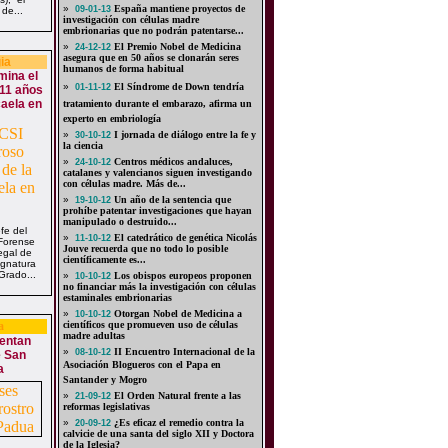
»
España mantiene proyectos de
09-01-13
de...
investigación con células madre
embrionarias que no podrán patentarse...
»
El Premio Nobel de Medicina
24-12-12
asegura que en 50 años se clonarán seres
ia
humanos de forma habitual
mina el
»
El Síndrome de Down tendría
01-11-12
11 años
caela en
tratamiento durante el embarazo, afirma un
experto en embriología
»
I jornada de diálogo entre la fe y
30-10-12
la ciencia
»
Centros médicos andaluces,
24-10-12
catalanes y valencianos siguen investigando
con células madre. Más de...
»
Un año de la sentencia que
19-10-12
prohíbe patentar investigaciones que hayan
manipulado o destruido...
fe del
»
El catedrático de genética Nicolás
11-10-12
 Forense
Jouve recuerda que no todo lo posible
egal de
científicamente es...
ignatura
Grado...
»
Los obispos europeos proponen
10-10-12
no financiar más la investigación con células
estaminales embrionarias
»
Otorgan Nobel de Medicina a
10-10-12
a
científicos que promueven uso de células
madre adultas
tentan
»
II Encuentro Internacional de la
08-10-12
e San
Asociación Blogueros con el Papa en
a
Santander y Mogro
»
El Orden Natural frente a las
21-09-12
reformas legislativas
»
¿Es eficaz el remedio contra la
20-09-12
calvicie de una santa del siglo XII y Doctora
de la Iglesia?