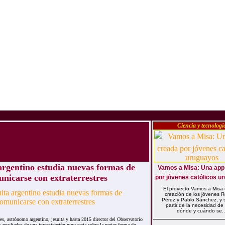
Ciencia y tecnologi
argentino estudia nuevas formas de
Vamos a Misa: Una ap
nicarse con extraterrestres
por jóvenes católicos u
El proyecto Vamos a Misa
creación de los jóvenes R
Pérez y Pablo Sánchez, y s
partir de la necesidad de
dónde y cuándo se..
es, astrónomo argentino, jesuita y hasta 2015 director del Observatorio
s resultados de una investigación muy seria sobre la mejor forma de