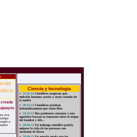
a
Ciencia y tecnologia
»
Científicos aseguran que
21-01-14
embrión humano ayuda a curar corazón de
la madre
p creada
»
Científicos prueban
28-10-13
ruguayos
informáticamente que existe Dios
»
Dos profesores creyentes y uno
24-10-13
 es una
agnóstico buscan la respuesta sobre el origen
odrigo
del hombre y del...
urgió a
 saber
»
Un hallazgo científico podría
28-08-13
.
mejorar la vida de las personas con
síndrome de Down
»
Un estudio revela que los
20-08-13