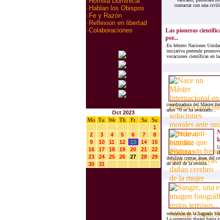
·
Homilia Dominical
contactar con una civili
·
Hablan los Obispos
·
Fe y Razón
·
Reflexion en libertad
·
Colaboraciones
Las pioneras científic
por...
En febrero Naciones Unidas 
iniciativa pretende promover
vocaciones científicas en la
coordinadora del Máster In
años 70 se ha avanzado...
Oct 2023
Mo
Tu
We
Th
Fr
Sa
Su
1
N
2
3
4
5
6
7
8
l
9
10
11
12
13
14
15
U
16
17
18
19
20
21
22
(
23
24
25
26
27
28
29
debilitar ciertas áreas del 
de abril de la revista...
30
31
ostensión de la Sagrada Si
La ostensión durará hasta el