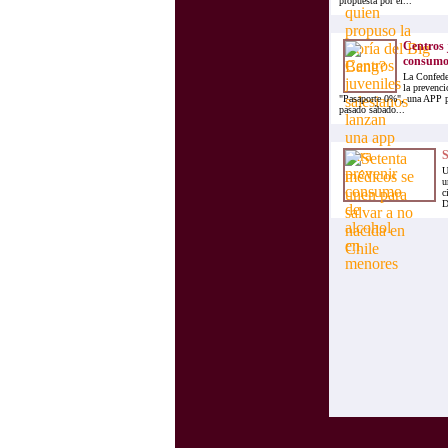
propuesta por el...
Centros 
consumo 
La Confede
la prevenc
"Pasaporte 0%", una APP pa
pasado sábado...
S
U
u
c
D