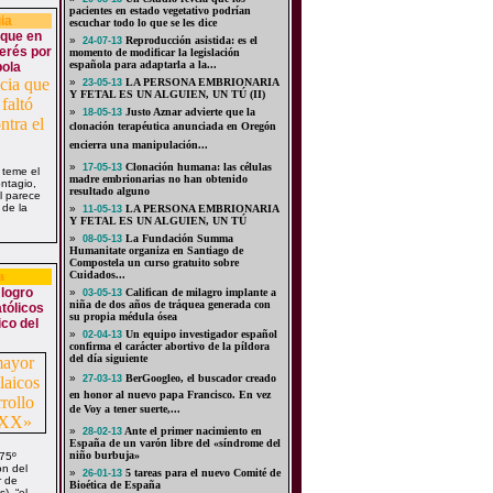
pacientes en estado vegetativo podrían
ia
escuchar todo lo que se les dice
 que en
»
Reproducción asistida: es el
24-07-13
terés por
momento de modificar la legislación
española para adaptarla a la...
bola
»
LA PERSONA EMBRIONARIA
23-05-13
Y FETAL ES UN ALGUIEN, UN TÚ (II)
»
Justo Aznar advierte que la
18-05-13
clonación terapéutica anunciada en Oregón
encierra una manipulación...
»
Clonación humana: las células
17-05-13
 teme el
madre embrionarias no han obtenido
ntagio,
resultado alguno
l parece
 de la
»
LA PERSONA EMBRIONARIA
11-05-13
Y FETAL ES UN ALGUIEN, UN TÚ
»
La Fundación Summa
08-05-13
Humanitate organiza en Santiago de
Compostela un curso gratuito sobre
a
Cuidados...
 logro
»
Califican de milagro implante a
03-05-13
niña de dos años de tráquea generada con
tólicos
su propia médula ósea
ico del
»
Un equipo investigador español
02-04-13
confirma el carácter abortivo de la píldora
del día siguiente
»
BerGoogleo, el buscador creado
27-03-13
en honor al nuevo papa Francisco. En vez
de Voy a tener suerte,...
»
Ante el primer nacimiento en
28-02-13
España de un varón libre del «síndrome del
niño burbuja»
 75º
ón del
»
5 tareas para el nuevo Comité de
26-01-13
r de
Bioética de España
), “el