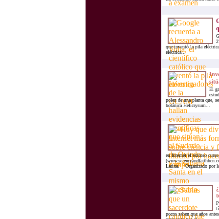
G
q
G
2
que inventó la pila eléctric
eléctrica...
Inv
sitú
El gr
estu
polen de una planta que, se
botánica Helicrysum...
en Internet el exitoso cur
(www.scienceandfaithbcn.c
Latina. Organizado por la
¿
t
P
f
pocos saben que años antes 