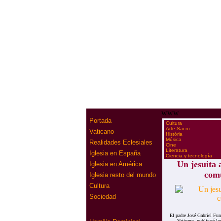
www
Portada
·
Cultura
·
Arte Sacro
Vaticano
·
História
·
Música
Realidades Eclesiales
·
Cine
·
Literatura
Iglesia en España
·
Ciencia y tecnología
Un jesuita 
Iglesia en América
comu
Iglesia resto del mundo
Cultura
Sociedad
El padre José Gabriel Fun
Vaticano, publicará lo