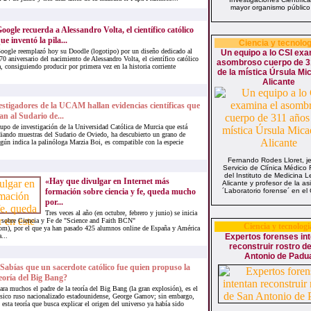
mayor organismo público 
oogle recuerda a Alessandro Volta, el científico católico
ue inventó la pila...
Ciencia y tecnolog
oogle reemplazó hoy su Doodle (logotipo) por un diseño dedicado al
Un equipo a lo CSI exa
70 aniversario del nacimiento de Alessandro Volta, el científico católico
asombroso cuerpo de 3
a, consiguiendo producir por primera vez en la historia corriente
de la mística Úrsula Mi
Alicante
estigadores de la UCAM hallan evidencias científicas que
an al Sudario de...
upo de investigación de la Universidad Católica de Murcia que está
diando muestras del Sudario de Oviedo, ha descubierto un grano de
gún indica la palinóloga Marzia Boi, es compatible con la especie
Fernando Rodes Lloret, je
Servicio de Clínica Médico
del Instituto de Medicina L
«Hay que divulgar en Internet más
Alicante y profesor de la as
formación sobre ciencia y fe, queda mucho
´Laboratorio forense´ en el 
por...
Tres veces al año (en octubre, febrero y junio) se inicia
so sobre Ciencia y Fe de "Science and Faith BCN"
Ciencia y tecnologi
om), por el que ya han pasado 425 alumnos online de España y América
...
Expertos forenses in
reconstruir rostro d
Antonio de Padu
Sabías que un sacerdote católico fue quien propuso la
eoría del Big Bang?
ara muchos el padre de la teoría del Big Bang (la gran explosión), es el
ísico ruso nacionalizado estadounidense, George Gamov; sin embargo,
esta teoría que busca explicar el origen del universo ya había sido