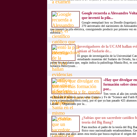
Google recuerda a Alessandro Volta, 
que inventó la pila...
Google reemplazó hoy su Doodle (logotipo) 
270 aniversario del nacimiento de Alessandro 
que inventó la pila eléctrica, consiguiendo producir por primera vez en 
eléctrica...
Investigadores de la UCAM hallan evid
sitúan al Sudario de...
El grupo de investigación de la Universidad Cat
estudiando muestras del Sudario de Oviedo, ha 
polen de una planta que, según indica la palinóloga Marzia Boi, es com
botánica Helicrysum...
«Hay que divulgar en
formación sobre cien
por...
Tres veces al año (en octubr
en Internet el exitoso curso sobre Ciencia y Fe de "Science and Faith
(www.scienceandfaithbcn.com), por el que ya han pasado 425 alumnos
Latina. Organizado por la...
¿Sabías que un sacerdote católico 
teoría del Big Bang?
Para muchos el padre de la teoría del Big Ban
físico ruso nacionalizado estadounidense, G
pocos saben que años antes esta teoría que busca explicar el origen del