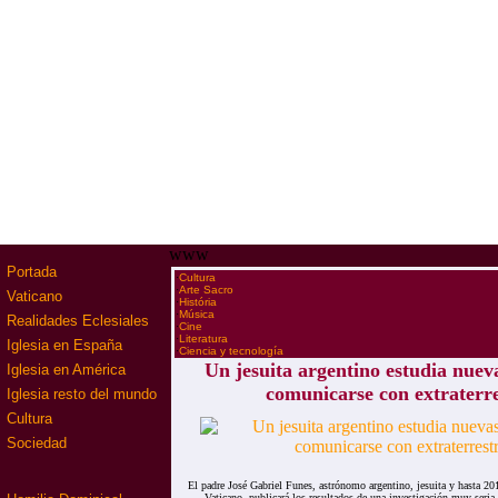
www
Portada
·
Cultura
·
Arte Sacro
Vaticano
·
História
·
Música
Realidades Eclesiales
·
Cine
·
Literatura
Iglesia en España
·
Ciencia y tecnología
Un jesuita argentino estudia nuev
Iglesia en América
comunicarse con extraterre
Iglesia resto del mundo
Cultura
Sociedad
El padre José Gabriel Funes, astrónomo argentino, jesuita y hasta 20
Vaticano, publicará los resultados de una investigación muy seria