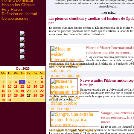
·
Homilia Dominical
contactar con una civilización extraterrestre en la edición de octubr
·
Hablan los Obispos
Astrobiología...
·
Fe y Razón
Leer más...
·
Reflexion en libertad
·
Colaboraciones
Las pioneras científicas y católicas del Instituto de Ópt
por...
En febrero Naciones Unidas celebra el Día Internacional de la Mujer y 
iniciativa pretende promover actividades que visibilicen la labor de las
vocaciones científicas en las niñas. La historia...
Nace un Máster Internacional e
soluciones morales ante una...
"Hoy estamos ante una perversión de la 
derecho de acabar con la vida humana", 
coordinadora del Máster Internacional en Bioética de la Fundación Jé
años 70 se ha avanzado...
Oct 2023
Mo
Tu
We
Th
Fr
Sa
Su
1
Nuevo estudio: Píldoras anticoncep
2
3
4
5
6
7
8
la mujer
9
10
11
12
13
14
15
Un nuevo estudio de la Universidad de Calif
16
17
18
19
20
21
22
(Estados Unidos) ha revelado que la píldora 
23
24
25
26
27
28
29
debilitar ciertas áreas del cerebro de la mujer y afectar su funcionamie
de abril de la revista...
30
31
Sangre, una extraña 
restos terrosos... la 
nuevo...
El 19 de abril se inauguró 
ostensión de la Sagrada Sindone con ocasión del bicentenario del nac
La ostensión durará hasta el 24 de junio y tres días antes de la clausur