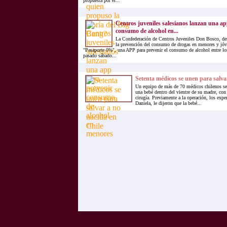
propuesta por el...
Centros juveniles salesianos lanzan una a
consumo de alcohol en...
La Confederación de Centros Juveniles Don Bosco, d
la prevención del consumo de drogas en menores y jóve
"Pasaporte 0%", una APP para prevenir el consumo de alcohol entre lo
pasado sábado...
Setenta médicos se unen para salva
Un equipo de más de 70 médicos chilenos se 
una bebé dentro del vientre de su madre, co
cirugía. Previamente a la operación, los expe
Daniela, le dijeron que la bebé...