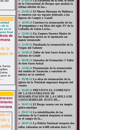
»
La Eucaristía en el Arte, el curso
rte del
27-09-14
de la Universidad de Burgos que analiza la
última edición de las...
»
El Museo Dioceano de Mallorca
23-09-14
se renueva con un espacio dedicado a las
figuras de Campis y Gaudí
calidad
»
Concluye la restauración de los
18-09-14
s de la
29 pergaminos y un libro del siglo XV de la
as en el
Cofradía de Santa Lucía...
ramo final
»
En Zamora Nuestra Madre de
13-09-14
glesia de
las Angustias lucirá en el septenario un
Semana
manto restaurado
»
Finalizada la restauración de la
11-09-14
Virgen del Saliente
»
Taller de Arte Sacro Actual en la
10-09-14
diócesis de Getafe
»
Jornadas de Formación: I Taller
08-09-14
de Arte Sacro Actual
sia Santa
»
Presentación de la restauración
14-08-14
pillos
del retablo de Tarancón y concierto de
róxima
música en la catedral
caron el
...
»
La obra de restauración de la
09-08-14
iglesia de la Trinidad empezará después del
verano
»
PREVISTO EL COMIENZO
04-08-14
DE LA SEGUNDA FASE DE
REHABILITACIÓN DE LA CAPILLA DE
 proceso
SANTA MARÍA DE JESÚS DE...
cimiento
»
El Burgo cuenta con un templo
30-07-14
lenciana
gótico-mudéjar
»
La rehabilitación de las
29-07-14
cubiertas de la Catedral despierta el interés
en el campo de la...
»
La Policía Nacional recupera dos
28-07-14
tallas valoradas en 6.000 robadas hace 23