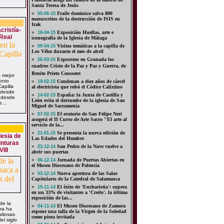
Santa Teresa de Jesús
»
Fraile dominico salva 800
05-06-15
manuscritos de la destrucción de ISIS en
Irak
cristía-
»
Exposición Huellas, arte e
18-04-15
 Real
iconografía de la Iglesia de Málaga
»
Visitas temáticas a la capilla de
09-04-15
Los Vélez durante el mes de abril
»
Expuestos en Granada los
26-03-15
cuadros Cristo de la Paz y Paz y Guerra, de
Benito Prieto Coussent
a mejor
onio
»
Condenan a diez años de cárcel
19-02-15
apilla
al electricista que robó el Códice Calixtino
 desde
»
España: la Junta de Castilla y
14-02-15
 desde
León evita el derrumbe de la iglesia de San
...
Miguel de Sacramenia
»
El oratorio de San Felipe Neri
07-02-15
acogerá el II Curso de Arte Sacro "El arte al
servicio de la...
»
Se presenta la nueva edición de
21-01-15
lesia de
Las Edades del Hombre
inturas
»
San Pedro de la Nave vuelve a
23-12-14
III
abrir sus puertas
»
Jornada de Puertas Abiertas en
06-12-14
el Museo Diocesano de Palencia
»
Nueva apertura de las Salas
03-12-14
Capitulares de la Catedral de Salamanca
»
El éxito de 'Eucharistia': supera
15-11-14
en un 33% de visitantes a 'Credo', la última
exposición de las...
 de la
»
El Museo Diocesano de Zamora
04-11-14
ora ha
expone una talla de la Virgen de la Soledad
aliosas
como pieza invitada
el siglo