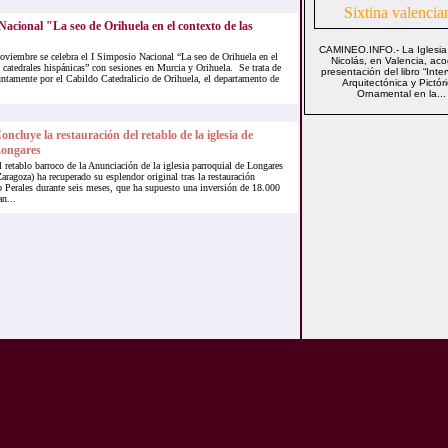
Nacional "La seo de Orihuela en el contexto de las
CAMINEO.INFO.- La Iglesia
noviembre se celebra el I Simposio Nacional “La seo de Orihuela en el
Nicolás, en Valencia, aco
 catedrales hispánicas” con sesiones en Murcia y Orihuela. Se trata de
presentación del libro “Inte
ntamente por el Cabildo Catedralicio de Orihuela, el departamento de
Arquitectónica y Pictóri
Ornamental en la...
oncluye la restauración del retablo de la iglesia de
ongares
l retablo barroco de la Anunciación de la iglesia parroquial de Longares
Zaragoza) ha recuperado su esplendor original tras la restauración
o Perales durante seis meses, que ha supuesto una inversión de 18.000
n...