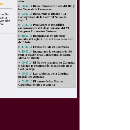
años
»
Restauraciones en Lora del Río y
25-07-14
las Navas de la Concepción
»
Restaurado el cuadro "La
23-07-14
 de San
Consagración de la Catedral Nueva de
gió la
Cádiz"
rvención
co-
»
Palat acoge la exposición
21-07-14
conmemorativa del 50 aniversario del VI
Congreso Eucarístico Nacional
»
Recuperadas las pinturas
18-07-14
murales del siglo XII en el Cristo de la Luz
de Toledo
»
Exvoto del Museo Diocesano
17-07-14
»
Inaugurada la restauración del
15-07-14
retablo mayor de la Concatedral de Santa
María de Mérida
»
El Nuncio inaugura en Zaragoza
09-07-14
el sábado la restauración de la iglesia de la
Cartuja Baja
»
Las cubiertas de la Catedral
05-07-14
podrán ser visitadas
»
El museo de las Madres
02-07-14
Carmelitas de Alba se amplia