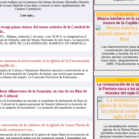
da esta mañana con la presencia del obispo diocesano Monseñor Munilla
 de la zona También se ha dado a conocer el nuevo ajardinamiento del
Claustro Catedralicio
Arte sacro
Leer más...
Mejora lumínica en la sa
museo de la Capilla
ecoge piezas únicas del tesoro artístico de la Catedral de
e...
 Mañana, miércoles 2 de junio, a las 20:00 h, se inaugurará en el
pal de Orihuela, sede del Museo Diocesano de Arte Sacro, la exposición
NI, EL ARTE DE LA PLATERÍA DEL BARROCO EN ORIHUELA,
Las intervenciones para l
conservación del patrim
inmueble y mueble de la C
vienen siendo constantes
a autoriza la intervención en la iglesia de la Encarnación
hace años, singularmente
1986. Prácticamente se
pillo de...
ejería de Cultura y Patrimonio Histórico autoriza la intervención en la
 de La Encarnación de Campillo de Arenas, que servirá para acometer
 la cubierta del templo. La Comisión Provincial de Patrimonio...
Arte sacro
La restauración de la ig
la Pastora saca a luz p
lesia villanovense de la Asunción, en vías de ser Bien de
murales del siglo XV
és Cultural
ta de Extremadura ha iniciado el expediente de declaración de Bien de
s Cultural de la iglesia parroquial de Nuestra Señora de la Asunción de
on la categoría de monumento. La incoación del expediente se produce
 renovación de la cubierta de la iglesia de Santa María de
La rehabilitación interior
redo comenzará este...
iglesia de la Divina Past
permitido descubrir unas v
renovación de la cubierta de la iglesia de Santa María de la Asunción de
pinturas murales barrocas d
edo, que permitirá acabar con las numerosas goteras y humedades que