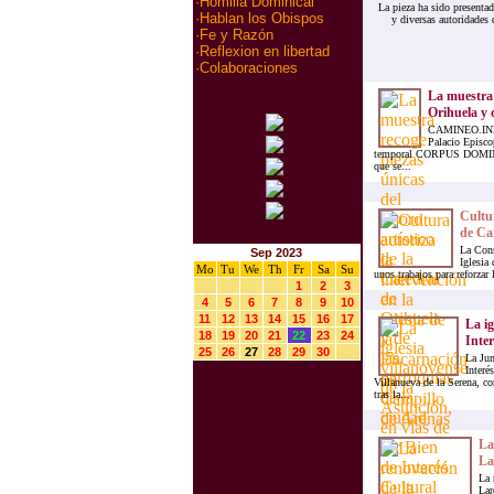
·
Homilia Dominical
La pieza ha sido presenta
·
Hablan los Obispos
y diversas autoridades
·
Fe y Razón
·
Reflexion en libertad
·
Colaboraciones
La muestra r
Orihuela y d
CAMINEO.INFO.-
Palacio Episco
temporal CORPUS DOMI
que se...
Cultur
de Cam
La Cons
Sep 2023
Iglesia
Mo
Tu
We
Th
Fr
Sa
Su
unos trabajos para reforzar
1
2
3
4
5
6
7
8
9
10
11
12
13
14
15
16
17
La ig
18
19
20
21
22
23
24
Inter
25
26
27
28
29
30
La Jun
Interé
Villanueva de la Serena, c
tras la...
La
La
La 
Lar