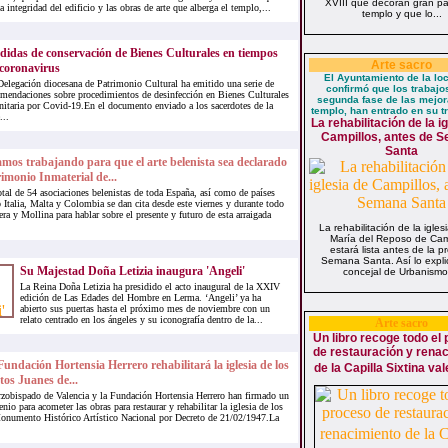
XVIII que decoran gran pa
 integridad del edificio y las obras de arte que alberga el templo,...
templo y que lo...
idas de conservación de Bienes Culturales en tiempos
Arte sacro
coronavirus
El Ayuntamiento de la lo
Delegación diocesana de Patrimonio Cultural ha emitido una serie de
confirmó que los trabajo
omendaciones sobre procedimientos de desinfección en Bienes Culturales
segunda fase de las mejor
nitaria por Covid-19.En el documento enviado a los sacerdotes de la
templo, han entrado en su t
...
La rehabilitación de la i
Campillos, antes de 
Santa
mos trabajando para que el arte belenista sea declarado
imonio Inmaterial de...
tal de 54 asociaciones belenistas de toda España, así como de países
Italia, Malta y Colombia se dan cita desde este viernes y durante todo
ra y Mollina para hablar sobre el presente y futuro de esta arraigada
La rehabilitación de la igle
María del Reposo de Cam
estará lista antes de la p
Semana Santa. Así lo expli
Su Majestad Doña Letizia inaugura 'Angeli'
concejal de Urbanismo,
La Reina Doña Letizia ha presidido el acto inaugural de la XXIV
edición de Las Edades del Hombre en Lerma. ‘Angeli’ ya ha
abierto sus puertas hasta el próximo mes de noviembre con un
relato centrado en los ángeles y su iconografía dentro de la...
Arte sacro
Un libro recoge todo el
de restauración y rena
undación Hortensia Herrero rehabilitará la iglesia de los
de la Capilla Sixtina va
tos Juanes de...
rzobispado de Valencia y la Fundación Hortensia Herrero han firmado un
nio para acometer las obras para restaurar y rehabilitar la iglesia de los
Monumento Histórico Artístico Nacional por Decreto de 21/02/1947.La