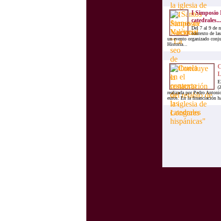
I Simposio 
catedrales...
Del 7 al 9 de 
contexto de las
un evento organizado conju
Historia...
C
L
E
(
realizada por Pedro Antoni
euros. En la financiación ha