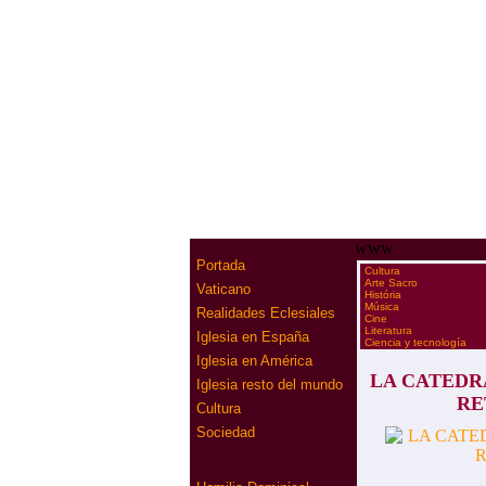
www
Portada
·
Cultura
·
Arte Sacro
Vaticano
·
História
·
Música
Realidades Eclesiales
·
Cine
·
Literatura
Iglesia en España
·
Ciencia y tecnología
Iglesia en América
LA CATEDR
Iglesia resto del mundo
RE
Cultura
Sociedad