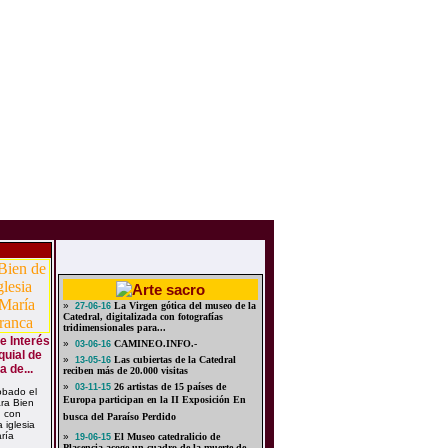
»
La Virgen gótica del museo de la
27-06-16
Catedral, digitalizada con fotografías
tridimensionales para...
e Interés
»
CAMINEO.INFO.-
03-06-16
quial de
»
Las cubiertas de la Catedral
13-05-16
 de...
reciben más de 20.000 visitas
»
26 artistas de 15 países de
03-11-15
obado el
Europa participan en la II Exposición En
ara Bien
, con
busca del Paraíso Perdido
 iglesia
ría
»
El Museo catedralicio de
19-06-15
Plasencia acoge un cuadro de la muerte de