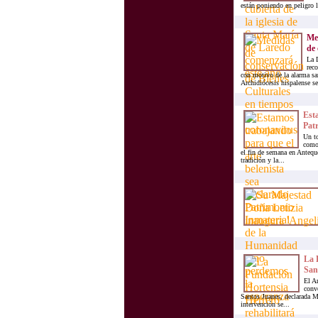
están poniendo en peligro la
Med
de 
La 
rec
con motivo de la alarma sa
Archidiócesis hispalense se
Esta
Patr
Un to
como 
el fin de semana en Anteque
tradición y la...
La F
San
El A
conve
Santos Juanes, declarada 
intervención se...