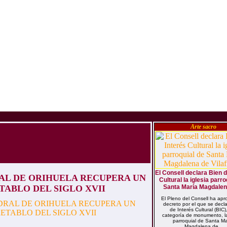
Arte sacro
El Consell declara Bien d
AL DE ORIHUELA RECUPERA UN
Cultural la iglesia parro
TABLO DEL SIGLO XVII
Santa María Magdalena
El Pleno del Consell ha apr
decreto por el que se decl
de Interés Cultural (BIC)
categoría de monumento, la
parroquial de Santa Ma
Magdalena de...