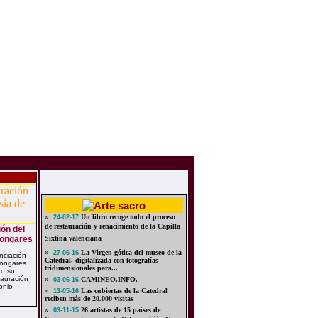
»
Un libro recoge todo el proceso
24-02-17
de restauración y renacimiento de la Capilla
ión del
 Longares
Sixtina valenciana
»
La Virgen gótica del museo de la
27-06-16
nciación
Catedral, digitalizada con fotografías
Longares
tridimensionales para...
do su
stauración
»
CAMINEO.INFO.-
03-06-16
onio
»
Las cubiertas de la Catedral
13-05-16
reciben más de 20.000 visitas
»
26 artistas de 15 países de
03-11-15