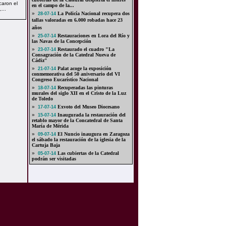
caron el
en el campo de la...
...
»
La Policía Nacional recupera dos
28-07-14
tallas valoradas en 6.000 robadas hace 23
años
»
Restauraciones en Lora del Río y
25-07-14
las Navas de la Concepción
»
Restaurado el cuadro "La
23-07-14
Consagración de la Catedral Nueva de
Cádiz"
»
Palat acoge la exposición
21-07-14
conmemorativa del 50 aniversario del VI
Congreso Eucarístico Nacional
»
Recuperadas las pinturas
18-07-14
murales del siglo XII en el Cristo de la Luz
de Toledo
»
Exvoto del Museo Diocesano
17-07-14
»
Inaugurada la restauración del
15-07-14
retablo mayor de la Concatedral de Santa
María de Mérida
»
El Nuncio inaugura en Zaragoza
09-07-14
el sábado la restauración de la iglesia de la
Cartuja Baja
»
Las cubiertas de la Catedral
05-07-14
podrán ser visitadas