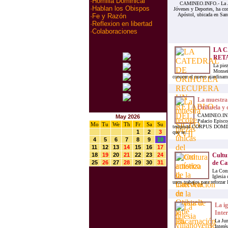
·
Homilia Dominical
CAMINEO.INFO.- La Junt
·
Hablan los Obispos
Jóvenes y Deportes, ha com
Apóstol, ubicada en San
·
Fe y Razón
·
Reflexion en libertad
·
Colaboraciones
LA 
RETA
La piez
Monseño
conocer el nuevo ajardinam
La muestra r
Orihuela y d
CAMINEO.INFO.-
May 2026
Palacio Episco
Mo
Tu
We
Th
Fr
Sa
Su
temporal CORPUS DOMI
1
2
3
que se...
4
5
6
7
8
9
10
11
12
13
14
15
16
17
18
19
20
21
22
23
24
Cultur
25
26
27
28
29
30
31
de Cam
La Cons
Iglesia
unos trabajos para reforzar
La ig
Inter
La Jun
Interé