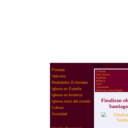
www
Portada
·
Cultura
·
Arte Sacro
Vaticano
·
História
·
Música
Realidades Eclesiales
·
Cine
·
Literatura
Iglesia en España
·
Ciencia y tecnología
Iglesia en América
Finalizan ob
Iglesia resto del mundo
Santiago
Cultura
Sociedad