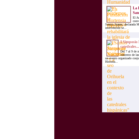
La F
San
El A
conve
Santos Juanes, declarada 
intervención se...
I Simposio 
catedrales...
Del 7 al 9 de 
contexto de las
un evento organizado conju
Historia...