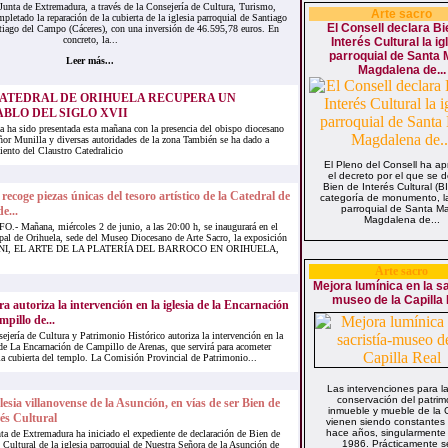
a de Extremadura, a través de la Consejería de Cultura, Turismo,
Arte sacro
pletado la reparación de la cubierta de la iglesia parroquial de Santiago
El Consell declara Bi
tiago del Campo (Cáceres), con una inversión de 46.595,78 euros. En
concreto, la...
Interés Cultural la ig
parroquial de Santa 
Leer más...
Magdalena de...
CATEDRAL DE ORIHUELA RECUPERA UN
BLO DEL SIGLO XVII
a ha sido presentada esta mañana con la presencia del obispo diocesano
r Munilla y diversas autoridades de la zona También se ha dado a
iento del Claustro Catedralicio
El Pleno del Consell ha a
el decreto por el que se d
Bien de Interés Cultural (B
ecoge piezas únicas del tesoro artístico de la Catedral de
categoría de monumento, la
parroquial de Santa Ma
e...
Magdalena de...
 Mañana, miércoles 2 de junio, a las 20:00 h, se inaugurará en el
pal de Orihuela, sede del Museo Diocesano de Arte Sacro, la exposición
NI, EL ARTE DE LA PLATERÍA DEL BARROCO EN ORIHUELA,
Arte sacro
Mejora lumínica en la sa
museo de la Capilla
a autoriza la intervención en la iglesia de la Encarnación
pillo de...
ejería de Cultura y Patrimonio Histórico autoriza la intervención en la
 de La Encarnación de Campillo de Arenas, que servirá para acometer
 la cubierta del templo. La Comisión Provincial de Patrimonio...
Las intervenciones para l
conservación del patrim
lesia villanovense de la Asunción, en vías de ser Bien de
inmueble y mueble de la C
és Cultural
vienen siendo constantes
hace años, singularmente
ta de Extremadura ha iniciado el expediente de declaración de Bien de
1986. Prácticamente se
s Cultural de la iglesia parroquial de Nuestra Señora de la Asunción de