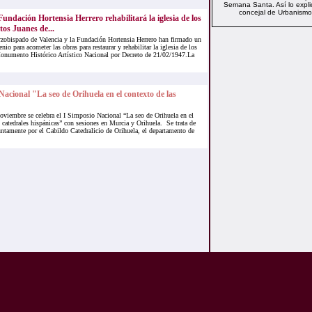
Semana Santa. Así lo expli
concejal de Urbanismo,
undación Hortensia Herrero rehabilitará la iglesia de los
tos Juanes de...
rzobispado de Valencia y la Fundación Hortensia Herrero han firmado un
nio para acometer las obras para restaurar y rehabilitar la iglesia de los
Monumento Histórico Artístico Nacional por Decreto de 21/02/1947.La
Nacional "La seo de Orihuela en el contexto de las
noviembre se celebra el I Simposio Nacional “La seo de Orihuela en el
 catedrales hispánicas” con sesiones en Murcia y Orihuela. Se trata de
ntamente por el Cabildo Catedralicio de Orihuela, el departamento de