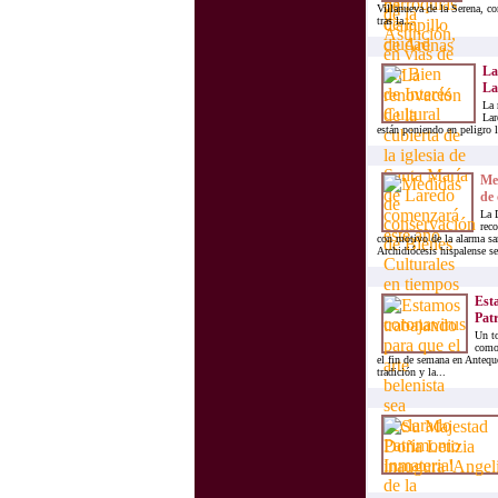
Villanueva de la Serena, c
tras la...
La
La
La 
Lar
están poniendo en peligro la
Med
de 
La 
rec
con motivo de la alarma sa
Archidiócesis hispalense se
Esta
Patr
Un to
como 
el fin de semana en Anteque
tradición y la...