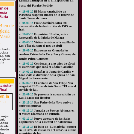
Europa participan en la II Exposición En
busca del Paraíso Perdido
en de
»
El Museo catedralicio de
19-06-15
lesia
Plasencia acoge un cuadro de la muerte de
María
Santa Teresa de Jesús
»
Fraile dominico salva 800
05-06-15
manuscritos de la destrucción de ISIS en
Irak
»
Exposición Huellas, arte e
18-04-15
iconografía de la Iglesia de Málaga
»
Visitas temáticas a la capilla de
09-04-15
Los Vélez durante el mes de abril
probado
»
Expuestos en Granada los
26-03-15
eclara
cuadros Cristo de la Paz y Paz y Guerra, de
IC), con
Benito Prieto Coussent
 iglesia
ría
»
Condenan a diez años de cárcel
19-02-15
al electricista que robó el Códice Calixtino
»
España: la Junta de Castilla y
14-02-15
León evita el derrumbe de la iglesia de San
Miguel de Sacramenia
»
El oratorio de San Felipe Neri
07-02-15
cristía-
acogerá el II Curso de Arte Sacro "El arte al
 Real
servicio de la...
»
Se presenta la nueva edición de
21-01-15
Las Edades del Hombre
»
San Pedro de la Nave vuelve a
23-12-14
abrir sus puertas
»
Jornada de Puertas Abiertas en
06-12-14
el Museo Diocesano de Palencia
a mejor
»
Nueva apertura de las Salas
03-12-14
onio
Capitulares de la Catedral de Salamanca
apilla
 desde
»
El éxito de 'Eucharistia': supera
15-11-14
 desde
en un 33% de visitantes a 'Credo', la última
...
exposición de las...