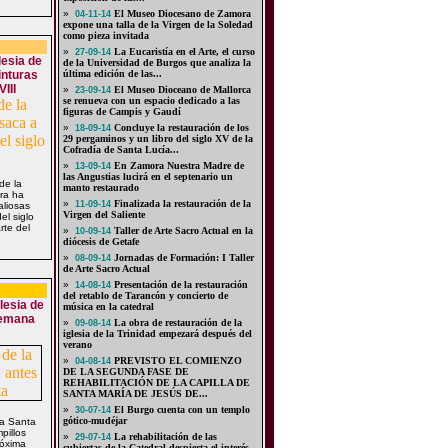
»
El Museo Diocesano de Zamora
04-11-14
expone una talla de la Virgen de la Soledad
como pieza invitada
»
La Eucaristía en el Arte, el curso
27-09-14
lesia de
de la Universidad de Burgos que analiza la
inturas
última edición de las...
III
»
El Museo Dioceano de Mallorca
23-09-14
se renueva con un espacio dedicado a las
figuras de Campis y Gaudí
»
Concluye la restauración de los
18-09-14
29 pergaminos y un libro del siglo XV de la
Cofradía de Santa Lucía...
»
En Zamora Nuestra Madre de
13-09-14
las Angustias lucirá en el septenario un
 de la
manto restaurado
ora ha
»
Finalizada la restauración de la
11-09-14
aliosas
Virgen del Saliente
el siglo
rte del
»
Taller de Arte Sacro Actual en la
10-09-14
diócesis de Getafe
»
Jornadas de Formación: I Taller
08-09-14
de Arte Sacro Actual
»
Presentación de la restauración
14-08-14
del retablo de Tarancón y concierto de
glesia de
música en la catedral
Semana
»
La obra de restauración de la
09-08-14
iglesia de la Trinidad empezará después del
verano
»
PREVISTO EL COMIENZO
04-08-14
DE LA SEGUNDA FASE DE
REHABILITACIÓN DE LA CAPILLA DE
SANTA MARÍA DE JESÚS DE...
»
El Burgo cuenta con un templo
30-07-14
gótico-mudéjar
sia Santa
pillos
»
La rehabilitación de las
29-07-14
róxima
cubiertas de la Catedral despierta el interés