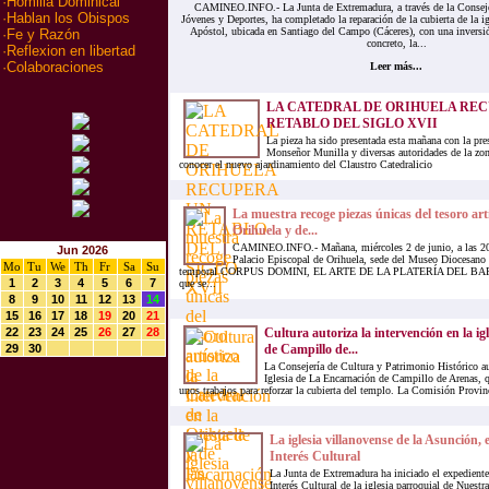
·
Homilia Dominical
CAMINEO.INFO.- La Junta de Extremadura, a través de la Conseje
·
Hablan los Obispos
Jóvenes y Deportes, ha completado la reparación de la cubierta de la i
Apóstol, ubicada en Santiago del Campo (Cáceres), con una inversi
·
Fe y Razón
concreto, la...
·
Reflexion en libertad
·
Colaboraciones
Leer más...
LA CATEDRAL DE ORIHUELA RE
RETABLO DEL SIGLO XVII
La pieza ha sido presentada esta mañana con la pre
Monseñor Munilla y diversas autoridades de la zo
conocer el nuevo ajardinamiento del Claustro Catedralicio
La muestra recoge piezas únicas del tesoro art
Orihuela y de...
CAMINEO.INFO.- Mañana, miércoles 2 de junio, a las 20:
Jun 2026
Palacio Episcopal de Orihuela, sede del Museo Diocesano 
Mo
Tu
We
Th
Fr
Sa
Su
temporal CORPUS DOMINI, EL ARTE DE LA PLATERÍA DEL 
1
2
3
4
5
6
7
que se...
8
9
10
11
12
13
14
15
16
17
18
19
20
21
22
23
24
25
26
27
28
Cultura autoriza la intervención en la ig
29
30
de Campillo de...
La Consejería de Cultura y Patrimonio Histórico aut
Iglesia de La Encarnación de Campillo de Arenas, q
unos trabajos para reforzar la cubierta del templo. La Comisión Provin
La iglesia villanovense de la Asunción, 
Interés Cultural
La Junta de Extremadura ha iniciado el expediente
Interés Cultural de la iglesia parroquial de Nuest