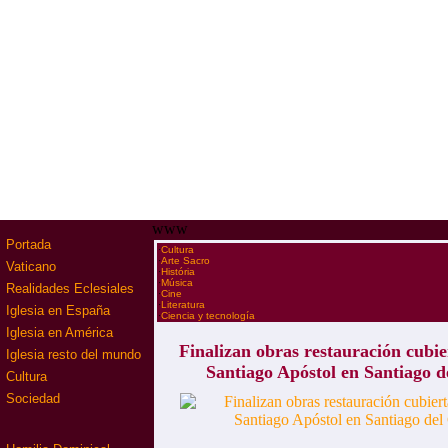
www
Portada
·
Cultura
·
Arte Sacro
Vaticano
·
História
·
Música
Realidades Eclesiales
·
Cine
·
Literatura
Iglesia en España
·
Ciencia y tecnología
Iglesia en América
Finalizan obras restauración cubie
Iglesia resto del mundo
Santiago Apóstol en Santiago 
Cultura
Sociedad