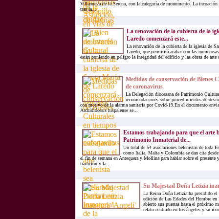
Villanueva de la Serena, con la categoría de monumento. La incoación 
tras la...
La renovación de la cubierta de la ig
Laredo comenzará este...
La renovación de la cubierta de la iglesia de S
Laredo, que permitirá acabar con las numerosa
están poniendo en peligro la integridad del edificio y las obras de arte 
Medidas de conservación de Bienes C
de coronavirus
La Delegación diocesana de Patrimonio Cultural
recomendaciones sobre procedimientos de desin
con motivo de la alarma sanitaria por Covid-19.En el documento enviad
Archidiócesis hispalense se...
Estamos trabajando para que el arte b
Patrimonio Inmaterial de...
Un total de 54 asociaciones belenistas de toda E
como Italia, Malta y Colombia se dan cita desde 
el fin de semana en Antequera y Mollina para hablar sobre el presente y
tradición y la...
Su Majestad Doña Letizia ina
La Reina Doña Letizia ha presidido el
edición de Las Edades del Hombre en 
abierto sus puertas hasta el próximo 
relato centrado en los ángeles y su icon