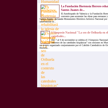
La Fundación Hortensia Herrero rehabil
Santos Juanes de...
El Arzobispado de Valencia y la Fundación Hort
convenio para acometer las obras para restaurar y 
Santos Juanes, declarada Monumento Histórico Artístico Nacional por
intervención se...
I Simposio Nacional "La seo de Orihuela en el
catedrales...
Del 7 al 9 de noviembre se celebra el I Simposio Nacional
contexto de las catedrales hispánicas” con sesiones en Mur
un evento organizado conjuntamente por el Cabildo Catedralicio de Or
Historia...