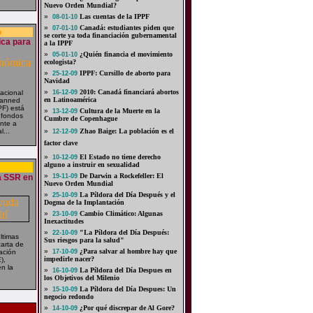
Nuevo Orden Mundial?
»
Las cuentas de la IPPF
08-01-10
»
Canadá: estudiantes piden que
07-01-10
o
se corte ya toda financiación gubernamental
ica para
a la IPPF
»
¿Quién financia el movimiento
05-01-10
ecologista?
»
IPPF: Cursillo de aborto para
25-12-09
Navidad
»
2010: Canadá financiará abortos
acional
16-12-09
en Latinoamérica
Planned
PF) está
»
Cultura de la Muerte en la
13-12-09
s fondos
Cumbre de Copenhague
ente a
l...
»
Zhao Baige: La población es el
12-12-09
factor clave
»
El Estado no tiene derecho
10-12-09
alguno a instruir en sexualidad
»
De Darwin a Rockefeller: El
a SSR en
19-11-09
Nuevo Orden Mundial
»
La Píldora del Día Después y el
25-10-09
Dogma de la Implantación
»
Cambio Climático: Algunas
23-10-09
Inexactitudes
»
"La Píldora del Día Después:
22-10-09
ltimas
Sus riesgos para la salud"
arta de
»
¿Para salvar al hombre hay que
ación
17-10-09
impedirle nacer?
),
n la
»
La Píldora del Día Despues en
16-10-09
los Objetivos del Milenio
»
La Píldora del Día Despues: Un
15-10-09
negocio redondo
»
¿Por qué discrepar de Al Gore?
14-10-09