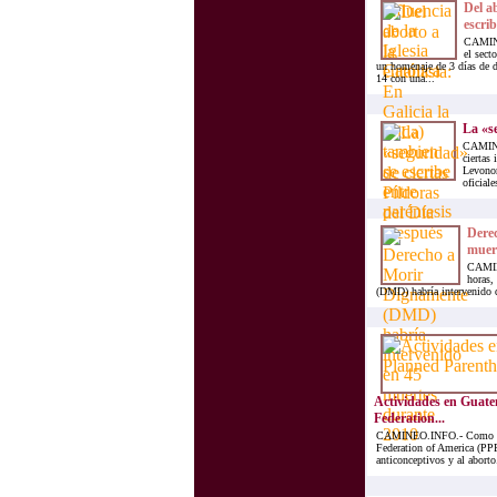
Del ab
escrib
CAMINE
el sect
un homenaje de 3 días de 
14 con una...
La «se
CAMINEO
ciertas
Levonor
oficiale
Dere
muer
CAMINE
horas,
(DMD) habría intervenido du
Actividades en Guate
Federation...
CAMINEO.INFO.- Como en t
Federation of America (PPFA
anticonceptivos y al aborto