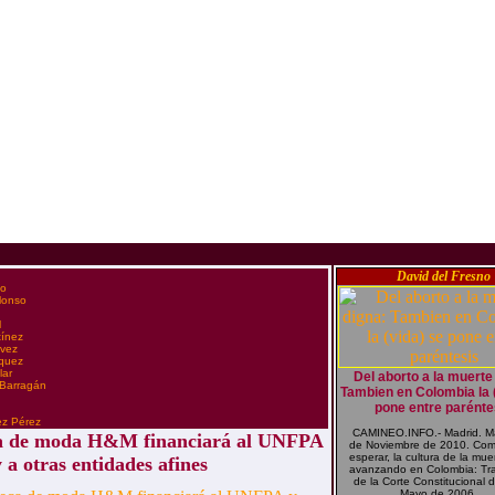
David del Fresno
co
Alonso
l
tínez
évez
zquez
lar
Del aborto a la muerte
 Barragán
Tambien en Colombia la 
pone entre parénte
n
ez Pérez
CAMINEO.INFO.- Madrid. M
ca de moda H&M financiará al UNFPA
de Noviembre de 2010. Com
esperar, la cultura de la mue
 a otras entidades afines
avanzando en Colombia: Tras
de la Corte Constitucional 
Mayo de 2006,...