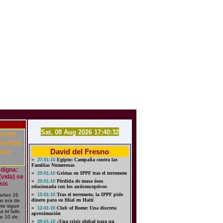
Sat, 08 Aug 2026 17:40:32
David del Fresno
»
Egipto: Campaña contra las
27-01-10
Familias Numerosas
 digna:
»
Grietas en IPPF tras el terremoto
25-01-10
(vida) se
»
Pérdida de masa ósea
20-01-10
sis
relacionada con los anticonceptivos
»
Tras el terremoto, la IPPF pide
artes 16
15-01-10
dinero para su filial en Haití
o era de
rte sigue
»
Club of Rome: Una discreta
12-01-10
 el fallo
aproximación
de 10 de
»
¿Una crisis global para un
09-01-10