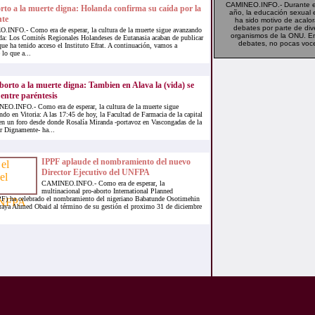
CAMINEO.INFO.- Durante el
rto a la muerte digna: Holanda confirma su caída por la
año, la educación sexual 
nte
ha sido motivo de acalo
debates por parte de div
INFO.- Como era de esperar, la cultura de la muerte sigue avanzando
organismos de la ONU. E
a: Los Comités Regionales Holandeses de Eutanasia acaban de publicar
debates, no pocas voce
ue ha tenido acceso el Instituto Efrat. A continuación, vamos a
 lo que a...
borto a la muerte digna: Tambien en Alava la (vida) se
entre paréntesis
O.INFO.- Como era de esperar, la cultura de la muerte sigue
ndo en Vitoria: A las 17:45 de hoy, la Facultad de Farmacia de la capital
 en un foro desde donde Rosalía Miranda -portavoz en Vascongadas de la
r Dignamente- ha...
IPPF aplaude el nombramiento del nuevo
Director Ejecutivo del UNFPA
CAMINEO.INFO.- Como era de esperar, la
multinacional pro-aborto International Planned
PF) ha celebrado el nombramiento del nigeriano Babatunde Osotimehin
oraya Ahmed Obaid al término de su gestión el proximo 31 de diciembre