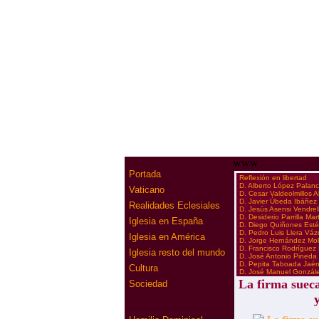
www
Portada
·
Reflexión en libertad
·
D. Alberto López Palan
Vaticano
·
D. Cesar Valdeolmillos 
·
D. Javier Úbeda Ibáñez
Realidades Eclesiales
·
D. Jesús Asensi Vendrel
·
D. Desiderio Parrilla Mar
Iglesia en España
·
D. Diego Quiñones Est
·
D. Pedro Luis Llera Vá
Iglesia en América
·
D. Jorge Hernández Mol
·
D. Francisco Rodríguez
Iglesia resto del mundo
·
D. José Antonio Pineda
·
D. Pepita Taboada Jaé
Cultura
·
D. José Manuel Gonzál
La firma sue
Sociedad
y