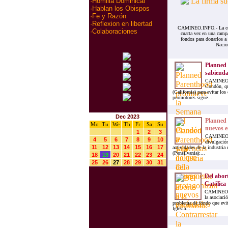
·
Homilia Dominical
·
Hablan los Obispos
·
Fe y Razón
·
Reflexion en libertad
CAMINEO.INFO.- La cono
·
Colaboraciones
cuarta vez en una campa
fondos para donarlos a 
Nacio
Planned
sabienda
CAMINEO.IN
Condón, qu
(California) para evitar lo
promotores sigue...
Dec 2023
Planned 
Mo
Tu
We
Th
Fr
Sa
Su
nuevos e
1
2
3
CAMINEO.IN
4
5
6
7
8
9
10
divulgación
11
12
13
14
15
16
17
actividades de la industria 
(Pensilvania):...
18
19
20
21
22
23
24
25
26
27
28
29
30
31
Del abort
Católica
CAMINEO.IN
la asociaci
problema de fondo que evita 
Iglesia...