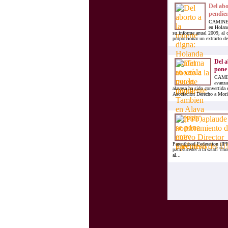
Del abo
pendie
CAMINEO.
en Holand
su informe anual 2009, al q
proporcionar un extracto de
Del a
pone 
CAMINE
avanza
alavesa ha sido convertida
Asociación Derecho a Mori
Parenthood Federation (IP
para suceder a la saudí Th
al...