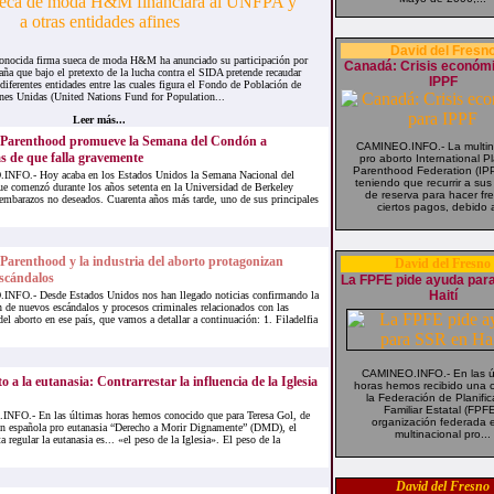
David del Fresn
cida firma sueca de moda H&M ha anunciado su participación por
Canadá: Crisis económ
ña que bajo el pretexto de la lucha contra el SIDA pretende recaudar
IPPF
diferentes entidades entre las cuales figura el Fondo de Población de
nes Unidas (United Nations Fund for Population...
Leer más...
 Parenthood promueve la Semana del Condón a
CAMINEO.INFO.- La multin
s de que falla gravemente
pro aborto International 
Parenthood Federation (IP
FO.- Hoy acaba en los Estados Unidos la Semana Nacional del
teniendo que recurrir a su
e comenzó durante los años setenta en la Universidad de Berkeley
de reserva para hacer fr
s embarazos no deseados. Cuarenta años más tarde, uno de sus principales
ciertos pagos, debido a
Parenthood y la industria del aborto protagonizan
David del Fresno
scándalos
La FPFE pide ayuda par
Haití
FO.- Desde Estados Unidos nos han llegado noticias confirmando la
 de nuevos escándalos y procesos criminales relacionados con las
del aborto en ese país, que vamos a detallar a continuación: 1. Filadelfia
CAMINEO.INFO.- En las ú
o a la eutanasia: Contrarrestar la influencia de la Iglesia
horas hemos recibido una c
la Federación de Planific
Familiar Estatal (FPFE
FO.- En las últimas horas hemos conocido que para Teresa Gol, de
organización federada e
ón española pro eutanasia “Derecho a Morir Dignamente” (DMD), el
multinacional pro...
regular la eutanasia es... «el peso de la Iglesia». El peso de la
David del Fresno