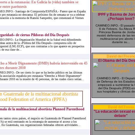
orto a la eutanasia: En Galicia la (vida) tambien se
e entre paréntesis
O.INFO.- Santiago de Compostela/ESPAÑA.- Parece que en España
IPPF y Basma de Jord
or pro eutanasia no descansa: El próximo fin de semana se va a celebrar
duración a la memoria de Ramón Sampedro, que comenzará el Viernes
¿Perhaps love?
CAMINEO.INFO.- El pasad
6 de Febrero, Su Alteza R
Princesa Basma de Jorda
guridad» de ciertas Píldoras del Día Después
mostró defensora de las tes
multinacional pro aborto 
.INFO.- La Organización Mundial de la Salud está difundiendo
durante su...
 ideas acerca de la «Píldora del Día Después» compuesta sólo de
gestrel (LNG ECP), que son contrarias a lo que aparece en prospectos
s de esa clase de...
David del Fresn
El Obama del Día De
cho a Morir Dignamente (DMD) habría intervenido en 45
tes durante 2010
O.INFO.- De ser cierto lo que se ha hecho público en las últimas
 la asociación española pro eutanasia “Derecho a Morir Dignamente”
CAMINEO.INFO.- El Depar
rante 2010 en la muerte de 45 personas, de las cuales cinco serían...
de Defensa de los Estados
empezará a suministrar la 
del Día Después (PDD) en
sus hospitales y clínicas de
David del Fresno
mala de la multinacional abortista Planned Parenthood
"La educación sexual es
debate"
antos otros países, el negocio en Guatemala de Planned Parenthood
) se está centrando en la estrategia de aumentar el acceso a los
. En Guatemala, sus organizaciones federadas ofrecen actividades...