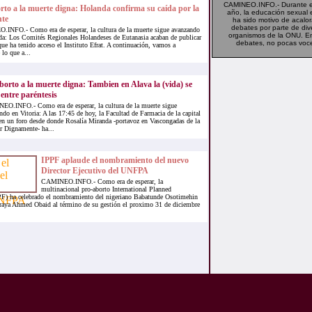
CAMINEO.INFO.- Durante el
rto a la muerte digna: Holanda confirma su caída por la
año, la educación sexual 
nte
ha sido motivo de acalo
debates por parte de div
INFO.- Como era de esperar, la cultura de la muerte sigue avanzando
organismos de la ONU. E
a: Los Comités Regionales Holandeses de Eutanasia acaban de publicar
debates, no pocas voce
ue ha tenido acceso el Instituto Efrat. A continuación, vamos a
 lo que a...
borto a la muerte digna: Tambien en Alava la (vida) se
entre paréntesis
O.INFO.- Como era de esperar, la cultura de la muerte sigue
ndo en Vitoria: A las 17:45 de hoy, la Facultad de Farmacia de la capital
 en un foro desde donde Rosalía Miranda -portavoz en Vascongadas de la
r Dignamente- ha...
IPPF aplaude el nombramiento del nuevo
Director Ejecutivo del UNFPA
CAMINEO.INFO.- Como era de esperar, la
multinacional pro-aborto International Planned
PF) ha celebrado el nombramiento del nigeriano Babatunde Osotimehin
oraya Ahmed Obaid al término de su gestión el proximo 31 de diciembre