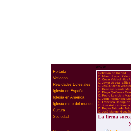
www
Portada
·
Reflexión en libertad
·
D. Alberto López Palan
Vaticano
·
D. Cesar Valdeolmillos 
·
D. Javier Úbeda Ibáñez
Realidades Eclesiales
·
D. Jesús Asensi Vendrel
·
D. Desiderio Parrilla Mar
Iglesia en España
·
D. Diego Quiñones Est
·
D. Pedro Luis Llera Vá
Iglesia en América
·
D. Jorge Hernández Mol
·
D. Francisco Rodríguez
Iglesia resto del mundo
·
D. José Antonio Pineda
·
D. Pepita Taboada Jaé
Cultura
·
D. José Manuel Gonzál
La firma sue
Sociedad
y