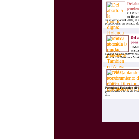
Del abo
pendie
CAMINEO.
en Holand
su informe anual 2009, al q
proporcionar un extracto de
Del a
pone 
CAMINE
avanza
alavesa ha sido convertida
Asociación Derecho a Mori
Parenthood Federation (IP
para suceder a la saudí Th
al...