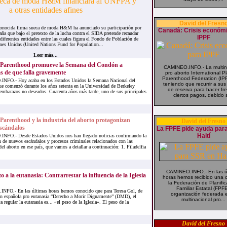
David del Fresn
cida firma sueca de moda H&M ha anunciado su participación por
Canadá: Crisis económ
ña que bajo el pretexto de la lucha contra el SIDA pretende recaudar
IPPF
diferentes entidades entre las cuales figura el Fondo de Población de
nes Unidas (United Nations Fund for Population...
Leer más...
 Parenthood promueve la Semana del Condón a
CAMINEO.INFO.- La multin
s de que falla gravemente
pro aborto International 
Parenthood Federation (IP
FO.- Hoy acaba en los Estados Unidos la Semana Nacional del
teniendo que recurrir a su
e comenzó durante los años setenta en la Universidad de Berkeley
de reserva para hacer fr
s embarazos no deseados. Cuarenta años más tarde, uno de sus principales
ciertos pagos, debido a
Parenthood y la industria del aborto protagonizan
David del Fresno
scándalos
La FPFE pide ayuda par
Haití
FO.- Desde Estados Unidos nos han llegado noticias confirmando la
 de nuevos escándalos y procesos criminales relacionados con las
del aborto en ese país, que vamos a detallar a continuación: 1. Filadelfia
CAMINEO.INFO.- En las ú
o a la eutanasia: Contrarrestar la influencia de la Iglesia
horas hemos recibido una c
la Federación de Planific
Familiar Estatal (FPFE
FO.- En las últimas horas hemos conocido que para Teresa Gol, de
organización federada e
ón española pro eutanasia “Derecho a Morir Dignamente” (DMD), el
multinacional pro...
regular la eutanasia es... «el peso de la Iglesia». El peso de la
David del Fresno