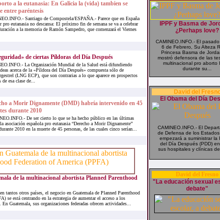
orto a la eutanasia: En Galicia la (vida) tambien se
e entre paréntesis
O.INFO.- Santiago de Compostela/ESPAÑA.- Parece que en España
IPPF y Basma de Jord
or pro eutanasia no descansa: El próximo fin de semana se va a celebrar
duración a la memoria de Ramón Sampedro, que comenzará el Viernes
¿Perhaps love?
CAMINEO.INFO.- El pasad
6 de Febrero, Su Alteza R
Princesa Basma de Jorda
guridad» de ciertas Píldoras del Día Después
mostró defensora de las tes
multinacional pro aborto 
.INFO.- La Organización Mundial de la Salud está difundiendo
durante su...
 ideas acerca de la «Píldora del Día Después» compuesta sólo de
gestrel (LNG ECP), que son contrarias a lo que aparece en prospectos
s de esa clase de...
David del Fresn
El Obama del Día De
cho a Morir Dignamente (DMD) habría intervenido en 45
tes durante 2010
O.INFO.- De ser cierto lo que se ha hecho público en las últimas
 la asociación española pro eutanasia “Derecho a Morir Dignamente”
CAMINEO.INFO.- El Depar
rante 2010 en la muerte de 45 personas, de las cuales cinco serían...
de Defensa de los Estados
empezará a suministrar la 
del Día Después (PDD) en
sus hospitales y clínicas de
David del Fresno
mala de la multinacional abortista Planned Parenthood
"La educación sexual es
debate"
antos otros países, el negocio en Guatemala de Planned Parenthood
) se está centrando en la estrategia de aumentar el acceso a los
. En Guatemala, sus organizaciones federadas ofrecen actividades...