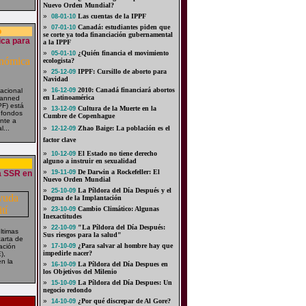
Nuevo Orden Mundial?
»
Las cuentas de la IPPF
08-01-10
»
Canadá: estudiantes piden que
07-01-10
o
se corte ya toda financiación gubernamental
ica para
a la IPPF
»
¿Quién financia el movimiento
05-01-10
ecologista?
»
IPPF: Cursillo de aborto para
25-12-09
Navidad
»
2010: Canadá financiará abortos
acional
16-12-09
en Latinoamérica
Planned
PF) está
»
Cultura de la Muerte en la
13-12-09
s fondos
Cumbre de Copenhague
ente a
l...
»
Zhao Baige: La población es el
12-12-09
factor clave
»
El Estado no tiene derecho
10-12-09
alguno a instruir en sexualidad
»
De Darwin a Rockefeller: El
a SSR en
19-11-09
Nuevo Orden Mundial
»
La Píldora del Día Después y el
25-10-09
Dogma de la Implantación
»
Cambio Climático: Algunas
23-10-09
Inexactitudes
»
"La Píldora del Día Después:
22-10-09
ltimas
Sus riesgos para la salud"
arta de
»
¿Para salvar al hombre hay que
ación
17-10-09
impedirle nacer?
),
n la
»
La Píldora del Día Despues en
16-10-09
los Objetivos del Milenio
»
La Píldora del Día Despues: Un
15-10-09
negocio redondo
»
¿Por qué discrepar de Al Gore?
14-10-09