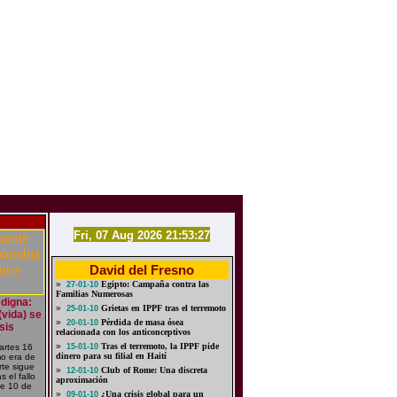
Fri, 07 Aug 2026 21:53:27
David del Fresno
»
Egipto: Campaña contra las
27-01-10
Familias Numerosas
 digna:
»
Grietas en IPPF tras el terremoto
25-01-10
(vida) se
»
Pérdida de masa ósea
20-01-10
sis
relacionada con los anticonceptivos
»
Tras el terremoto, la IPPF pide
artes 16
15-01-10
dinero para su filial en Haití
o era de
rte sigue
»
Club of Rome: Una discreta
12-01-10
 el fallo
aproximación
de 10 de
»
¿Una crisis global para un
09-01-10