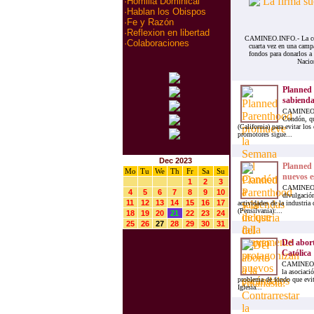
·
Homilia Dominical
·
Hablan los Obispos
·
Fe y Razón
·
Reflexion en libertad
CAMINEO.INFO.- La cono
·
Colaboraciones
cuarta vez en una campa
fondos para donarlos a 
Nacio
Planned
sabienda
CAMINEO.IN
Condón, qu
(California) para evitar lo
promotores sigue...
Dec 2023
Planned 
Mo
Tu
We
Th
Fr
Sa
Su
nuevos e
1
2
3
CAMINEO.IN
4
5
6
7
8
9
10
divulgación
11
12
13
14
15
16
17
actividades de la industria 
(Pensilvania):...
18
19
20
21
22
23
24
25
26
27
28
29
30
31
Del abort
Católica
CAMINEO.IN
la asociaci
problema de fondo que evita 
Iglesia...