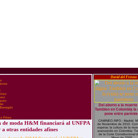
David del Fresno
co
Alonso
l
tínez
évez
zquez
lar
Del aborto a la muerte
 Barragán
Tambien en Colombia la 
pone entre parénte
n
ez Pérez
CAMINEO.INFO.- Madrid. M
ca de moda H&M financiará al UNFPA
de Noviembre de 2010. Com
esperar, la cultura de la mue
 a otras entidades afines
avanzando en Colombia: Tras
de la Corte Constitucional 
Mayo de 2006,...