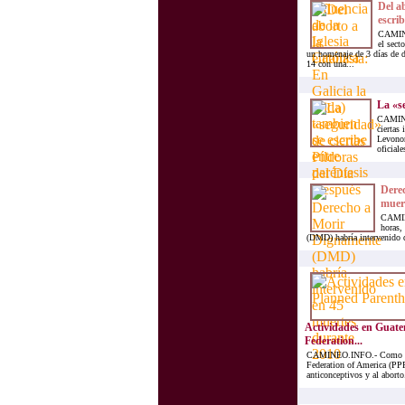
Del ab
escrib
CAMINE
el sect
un homenaje de 3 días de 
14 con una...
La «se
CAMINEO
ciertas
Levonor
oficiale
Dere
muer
CAMINE
horas,
(DMD) habría intervenido du
Actividades en Guate
Federation...
CAMINEO.INFO.- Como en t
Federation of America (PPFA
anticonceptivos y al aborto