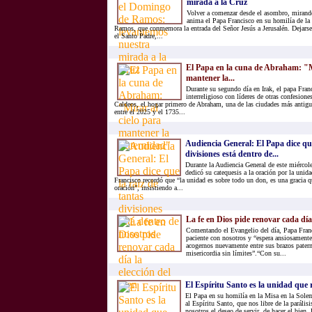
mirada a la Cruz
Volver a comenzar desde el asombro, mirando
anima el Papa Francisco en su homilía de l
Ramos, que conmemora la entrada del Señor Jesús a Jerusalén. Dejarse 
el Santo Padre,...
El Papa en la cuna de Abraham: "Mi
mantener la...
Durante su segundo día en Irak, el papa Fra
interreligioso con líderes de otras confesione
Caldeos, el hogar primero de Abraham, una de las ciudades más antigu
entre el 2025 y el 1735...
Audiencia General: El Papa dice que
divisiones está dentro de...
Durante la Audiencia General de este miércol
dedicó su catequesis a la oración por la unida
Francisco recordó que “la unidad es sobre todo un don, es una gracia q
oración”, insistiendo a...
La fe en Dios pide renovar cada día 
Comentando el Evangelio del día, Papa Franc
paciente con nosotros y “espera ansiosamente
acogernos nuevamente entre sus brazos pater
misericordia sin límites”.“Con su...
El Espíritu Santo es la unidad que 
El Papa en su homilía en la Misa en la Sole
al Espíritu Santo, que nos libre de la paráli
nosotros el deseo de servir, de hacer el bien