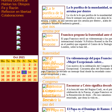
·
Homilia Dominical
·
Hablan los Obispos
La fe purifica de la mundanidad, 
·
Fe y Razón
arruina por dentro
·
Reflexion en libertad
·
Colaboraciones
La vía de la fe que purifica de la mundanidad
Esta fe siempre nos purifica y nos aleja de 
arruina, a todos: es una carcoma que nos arruina por dentro», acaba de 
catequesis durante la audiencia general...
Francisco propone la fraternidad ante e
El papa Francisco envió un videomensaje a los part
internacional titulada “A Politics Rooted in the Pe
en el pueblo) que organizó el Centro de la Teolog
Londres, sobre la base del...
Oct 2021
Un vídeomensaje del papa Francisc
Mo
Tu
We
Th
Fr
Sa
Su
«Mujer Excepcional» sobre...
1
2
3
Con motivo de la celebración del Congreso I
4
5
6
7
8
9
10
Excepcional. Cincuenta años del Doctorado de
papa Francisco ha enviado un mensaje final donde ha recordado como 
11
12
13
14
15
16
17
mujer excepcional y una...
18
19
20
21
22
23
24
25
26
27
28
29
30
31
Encontrar a Cristo significa descubr
A la hora del rezo del Regina Coeli, en el pr
celebración de la Pascua, el papa Francisco re
la Resurrección de Jesús: «No nos cansemos 
resucitado, que dona la vida en...
El Papa en el Domingo de Ramos: 