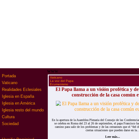
www
Portada
·
Vaticano
·
La voz del Papa
Vaticano
·
Ecumenismo
El Papa llama a un visión profética y de
Realidades Eclesiales
construcción de la casa común 
Iglesia en España
Iglesia en América
Iglesia resto del mundo
Cultura
En la apertura de la Asamblea Plenaria del Consejo de las Conferenci
Sociedad
se celebra en Roma del 23 al 26 de septiembre, el papa Francisco h
camino para salir de los problemas y de las cerrazones que el “del do
ciertas situaciones que pueden darse en la..
Leer más...