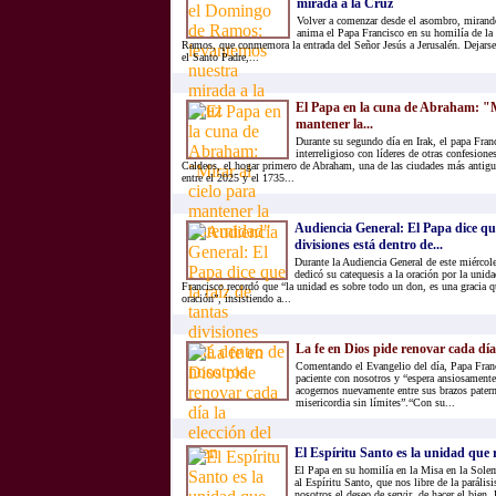
mirada a la Cruz
Volver a comenzar desde el asombro, mirando
anima el Papa Francisco en su homilía de l
Ramos, que conmemora la entrada del Señor Jesús a Jerusalén. Dejarse 
el Santo Padre,...
El Papa en la cuna de Abraham: "Mi
mantener la...
Durante su segundo día en Irak, el papa Fra
interreligioso con líderes de otras confesione
Caldeos, el hogar primero de Abraham, una de las ciudades más antigu
entre el 2025 y el 1735...
Audiencia General: El Papa dice que
divisiones está dentro de...
Durante la Audiencia General de este miércol
dedicó su catequesis a la oración por la unida
Francisco recordó que “la unidad es sobre todo un don, es una gracia q
oración”, insistiendo a...
La fe en Dios pide renovar cada día 
Comentando el Evangelio del día, Papa Franc
paciente con nosotros y “espera ansiosamente
acogernos nuevamente entre sus brazos pater
misericordia sin límites”.“Con su...
El Espíritu Santo es la unidad que 
El Papa en su homilía en la Misa en la Sole
al Espíritu Santo, que nos libre de la paráli
nosotros el deseo de servir, de hacer el bien