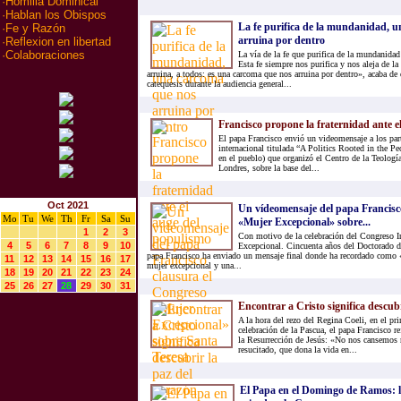
·
Homilia Dominical
·
Hablan los Obispos
La fe purifica de la mundanidad, 
·
Fe y Razón
arruina por dentro
·
Reflexion en libertad
·
Colaboraciones
La vía de la fe que purifica de la mundanidad
Esta fe siempre nos purifica y nos aleja de 
arruina, a todos: es una carcoma que nos arruina por dentro», acaba de 
catequesis durante la audiencia general...
Francisco propone la fraternidad ante e
El papa Francisco envió un videomensaje a los part
internacional titulada “A Politics Rooted in the Pe
en el pueblo) que organizó el Centro de la Teolog
Londres, sobre la base del...
Oct 2021
Un vídeomensaje del papa Francisc
Mo
Tu
We
Th
Fr
Sa
Su
«Mujer Excepcional» sobre...
1
2
3
Con motivo de la celebración del Congreso I
4
5
6
7
8
9
10
Excepcional. Cincuenta años del Doctorado de
papa Francisco ha enviado un mensaje final donde ha recordado como 
11
12
13
14
15
16
17
mujer excepcional y una...
18
19
20
21
22
23
24
25
26
27
28
29
30
31
Encontrar a Cristo significa descubr
A la hora del rezo del Regina Coeli, en el pr
celebración de la Pascua, el papa Francisco re
la Resurrección de Jesús: «No nos cansemos 
resucitado, que dona la vida en...
El Papa en el Domingo de Ramos: 