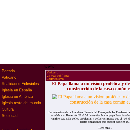
www
Portada
·
Vaticano
·
La voz del Papa
Vaticano
·
Ecumenismo
El Papa llama a un visión profética y de
Realidades Eclesiales
construcción de la casa común 
Iglesia en España
Iglesia en América
Iglesia resto del mundo
Cultura
En la apertura de la Asamblea Plenaria del Consejo de las Conferenci
Sociedad
se celebra en Roma del 23 al 26 de septiembre, el papa Francisco h
camino para salir de los problemas y de las cerrazones que el “del do
ciertas situaciones que pueden darse en la..
Leer más...