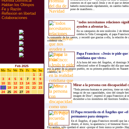
·
Homilia Dominical
contexto en el que nació Jesús y en el que se detie
·
Hablan los Obispos
haberlo mencionado rápidamente, en cambio habla d
·
Fe y Razón
pone de manifiesto...
·
Reflexion en libertad
·
Colaboraciones
"todos necesitamos relaciones signi
ayuden a afrontar la...
En su catequesis de este miércoles 2 de febrer
celebra la Vida Consagrada, el papa Francisco
la comunión de los santos, y recordó que gracias a ella, la relación d
construir con...
Papa Francisco: «Jesús te pide que l
cotidiana que vives»
A la hora del rezo del Ángelus, el domingo 3
reflexionó sobre el Evangelio del día que nar
Feb 2025
por la gente de su propio pueblo, en su primera predicación en Nazaret
Mo
Tu
We
Th
Fr
Sa
Su
contexto, el...
1
2
3
4
5
6
7
8
9
10
11
12
13
14
15
16
Mirar a la persona con discapacidad 
17
18
19
20
21
22
23
“Toda persona humana es preciosa, tiene un val
24
25
26
27
28
tenga ni de sus capacidades, sino del simple hec
imagen de Dios”, expresó el papa Francisco al re
diciembre a los miembros del Instituto Seráfico.
El Papa recuerda en el Ángelus que «el 
permanece para siempre»
En el Ángelus, el papa Francisco recordó que las 
dinero, el éxito, la apariencia y el bienestar físico
En cambio, sólo quedará el amor «porque el bien nunca se pierde».Hay