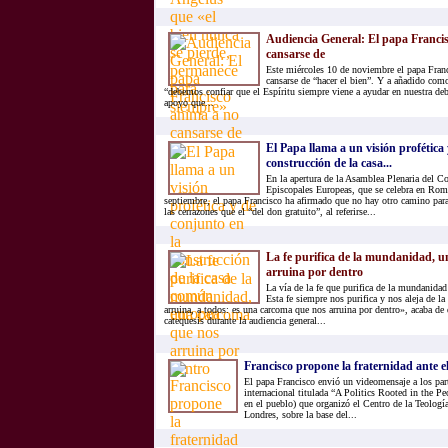
Audiencia General: El papa Franci
cansarse de
Este miércoles 10 de noviembre el papa Fran
cansarse de “hacer el bien”. Y a añadido com
“debemos confiar que el Espíritu siempre viene a ayudar en nuestra deb
apoyo que...
El Papa llama a un visión profética 
construcción de la casa...
En la apertura de la Asamblea Plenaria del C
Episcopales Europeas, que se celebra en Rom
septiembre, el papa Francisco ha afirmado que no hay otro camino para
las cerrazones que el “del don gratuito”, al referirse...
La fe purifica de la mundanidad, 
arruina por dentro
La vía de la fe que purifica de la mundanidad
Esta fe siempre nos purifica y nos aleja de 
arruina, a todos: es una carcoma que nos arruina por dentro», acaba de 
catequesis durante la audiencia general...
Francisco propone la fraternidad ante e
El papa Francisco envió un videomensaje a los part
internacional titulada “A Politics Rooted in the Pe
en el pueblo) que organizó el Centro de la Teolog
Londres, sobre la base del...