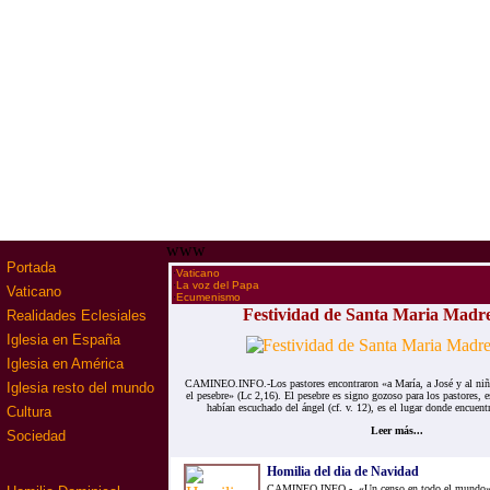
www
Portada
·
Vaticano
·
La voz del Papa
Vaticano
·
Ecumenismo
Festividad de Santa Maria Madre
Realidades Eclesiales
Iglesia en España
Iglesia en América
CAMINEO.INFO.-Los pastores encontraron «a María, a José y al niño
Iglesia resto del mundo
el pesebre» (Lc 2,16). El pesebre es signo gozoso para los pastores, 
habían escuchado del ángel (cf. v. 12), es el lugar donde encuentr
Cultura
Leer más...
Sociedad
Homilia del dia de Navidad
CAMINEO.INFO.- «Un censo en todo el mundo» (L