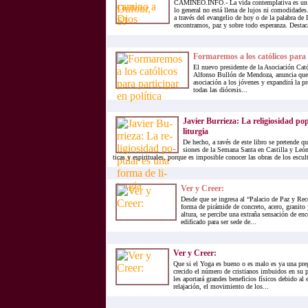
CAMINEO.INFO.- La vida contemplativa es un 
lo general no está llena de lujos ni comodidades.
a través del evangelio de hoy o de la palabra de
encontramos, paz y sobre todo esperanza. Destac
Formaremos a los católicos para p
El nuevo presidente de la Asociación Cat
Alfonso Bullón de Mendoza, anuncia que a
asociación a los jóvenes y expandirá la pr
todas las diócesis...
Ja­vier Bu­rrie­za: La re­li­gio­si­dad p
li­tur­gia
De he­cho, a ra­vés de este li­bro se pre­ten­de que
sio­nes de la Se­ma­na San­ta en Cas­ti­lla y León, 
ti­cas y es­pi­ri­tua­les, por­que es im­po­si­ble co­no­cer las obras de los es­cul­
Ver y Creer:
Desde que se ingresa al “Palacio de Paz y Reco
forma de pirámide de concreto, acero, granito 
altura, se percibe una extraña sensación de enc
edificado para ser sede de...
Ver y Creer:
Que si el Yoga es bueno o es malo es ya una pr
crecido el número de cristianos imbuidos en su pr
les aportará grandes beneficios físicos debido al 
relajación, el movimiento de los...