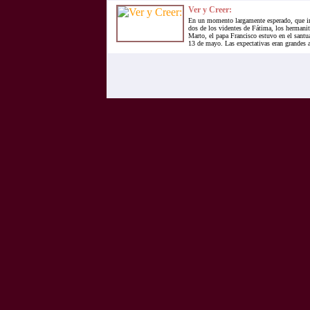
Ver y Creer:
En un momento largamente esperado, que in
dos de los videntes de Fátima, los hermanit
Marto, el papa Francisco estuvo en el santu
13 de mayo. Las expectativas eran grandes an