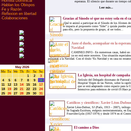
·
Homilia Dominical
esperanza. El silencio que durante un tiempo cub
·
Hablan los Obispos
Leer más...
·
Fe y Razón
·
Reflexion en libertad
·
Colaboraciones
Gracias al Sínodo sé que no estoy sola en el c
¿Qué te animó a participar en el Sínodo de los Jóvenes d
te impacta al proponerte como “líder” y quizás puedes pen
para ello, pero la propuesta de grupo, al ser todos...
Ante el duelo, acompañar en la esperanz
Navidad
CAMINEO.INFO.- En numerosas casas, habrá un se
ya no está entre nosotros. Una situación especialme
próximas a la Navidad. Con el título “Es Navidad y en casa no estam
la...
May 2026
Mo
Tu
We
Th
Fr
Sa
Su
La Iglesia, un hospital de campaña
1
2
3
Artículo del Delegado diocesano de Pastoral d
4
5
6
7
8
9
10
Hospital Virgen de las Nieves, sobre la capil
11
12
13
14
15
16
17
que se está adaptando como espacio para la 
18
19
20
21
22
23
24
Intensivos para enfermos de covid-19.Hace po
25
26
27
28
29
30
31
Católicos y científicos: Xavier Léon-Dufour
Xavier Léon-Dufour, SJ (París, 1913 – 2007), teólogo f
de Sagrada Escritura, exégesis neotestamentaria, en En
Fourvière-Lyón (1957-1974) y desde 1974 en el Centro
El camino a Dios