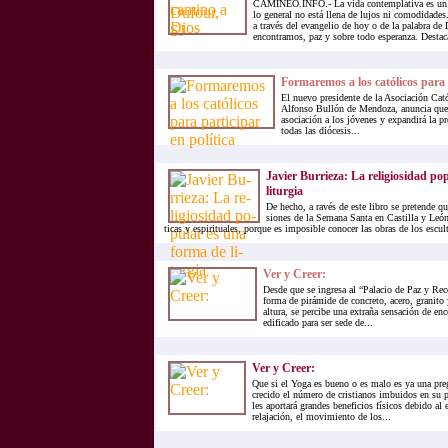
CAMINEO.INFO.- La vida contemplativa es un 
lo general no está llena de lujos ni comodidades.
a través del evangelio de hoy o de la palabra de
encontramos, paz y sobre todo esperanza. Destac
Formaremos a los católicos para p
El nuevo presidente de la Asociación Cat
Alfonso Bullón de Mendoza, anuncia que a
asociación a los jóvenes y expandirá la pr
todas las diócesis...
Ja­vier Bu­rrie­za: La re­li­gio­si­dad p
li­tur­gia
De he­cho, a ra­vés de este li­bro se pre­ten­de que
sio­nes de la Se­ma­na San­ta en Cas­ti­lla y León, 
ti­cas y es­pi­ri­tua­les, por­que es im­po­si­ble co­no­cer las obras de los es­cul­
Ver y Creer:
Desde que se ingresa al “Palacio de Paz y Reco
forma de pirámide de concreto, acero, granito 
altura, se percibe una extraña sensación de enc
edificado para ser sede de...
Ver y Creer:
Que si el Yoga es bueno o es malo es ya una pr
crecido el número de cristianos imbuidos en su pr
les aportará grandes beneficios físicos debido al 
relajación, el movimiento de los...