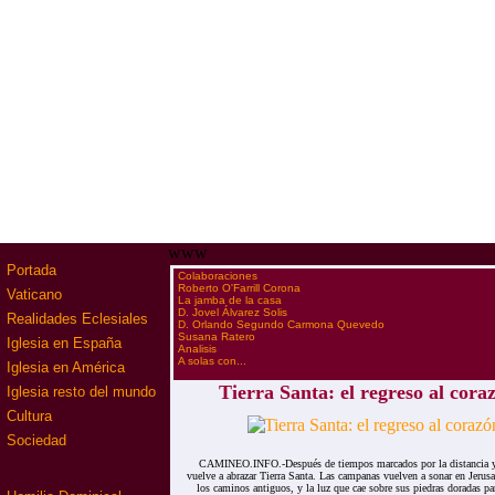
www
Portada
·
Colaboraciones
·
Roberto O'Farrill Corona
Vaticano
·
La jamba de la casa
·
D. Jovel Álvarez Solis
Realidades Eclesiales
·
D. Orlando Segundo Carmona Quevedo
·
Susana Ratero
Iglesia en España
·
Analisis
·
A solas con...
Iglesia en América
Tierra Santa: el regreso al coraz
Iglesia resto del mundo
Cultura
Sociedad
CAMINEO.INFO.-Después de tiempos marcados por la distancia y l
vuelve a abrazar Tierra Santa. Las campanas vuelven a sonar en Jerus
los caminos antiguos, y la luz que cae sobre sus piedras doradas pa