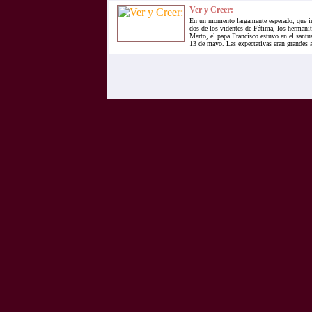
Ver y Creer:
En un momento largamente esperado, que in
dos de los videntes de Fátima, los hermanit
Marto, el papa Francisco estuvo en el santu
13 de mayo. Las expectativas eran grandes an