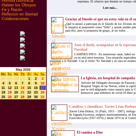
·
Homilia Dominical
esperanza. El silencio que durante un tiempo cub
·
Hablan los Obispos
Leer más...
·
Fe y Razón
·
Reflexion en libertad
·
Colaboraciones
Gracias al Sínodo sé que no estoy sola en el c
¿Qué te animó a participar en el Sínodo de los Jóvenes d
te impacta al proponerte como “líder” y quizás puedes pen
para ello, pero la propuesta de grupo, al ser todos...
Ante el duelo, acompañar en la esperanz
Navidad
CAMINEO.INFO.- En numerosas casas, habrá un se
ya no está entre nosotros. Una situación especialme
próximas a la Navidad. Con el título “Es Navidad y en casa no estam
la...
May 2026
Mo
Tu
We
Th
Fr
Sa
Su
La Iglesia, un hospital de campaña
1
2
3
Artículo del Delegado diocesano de Pastoral d
4
5
6
7
8
9
10
Hospital Virgen de las Nieves, sobre la capil
11
12
13
14
15
16
17
que se está adaptando como espacio para la 
18
19
20
21
22
23
24
Intensivos para enfermos de covid-19.Hace po
25
26
27
28
29
30
31
Católicos y científicos: Xavier Léon-Dufour
Xavier Léon-Dufour, SJ (París, 1913 – 2007), teólogo f
de Sagrada Escritura, exégesis neotestamentaria, en En
Fourvière-Lyón (1957-1974) y desde 1974 en el Centro
El camino a Dios