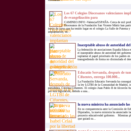
Los 67 Colegios Diocesanos valencianos imp
de evangelización para
CAMINEO.INFO -Valencia/ESPAÑA- Cerca de mil profes
Diocesanos de la Fundación San Vicente Mártir han parti
inicio de curso que ha tenido lugar en el colegio La Salle de Paterna y
implantación, en...
Inaceptable abuso de autoridad del
La federación de asociaciones España Educa
el inaceptable abuso de autoridad del gobierno
suplantar el papel prioritario de los padres en
transgrediendo de forma no disimulada el der
Educatio Servanda, después de tu
Cifuentes, entrega 100.000...
La Fundación Educatio Servanda ha consegui
la ley LGTBI de la Comunidad de Madrid, im
presidenta, Cristina Cifuentes. El colegio Juan Pablo II de Alcorcón f
por esta legislación, debido a una...
la nueva ministra ha anunciado las
En su comparecencia ante la Comisión de Ed
Diputados, la nueva ministra ha anunciado la
proyecto educativodel gobierno. Mientras pl
que guiará su...