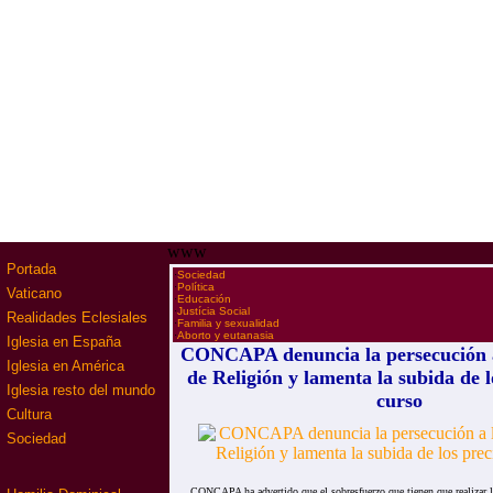
www
Portada
·
Sociedad
·
Política
Vaticano
·
Educación
·
Justícia Social
Realidades Eclesiales
·
Familia y sexualidad
·
Aborto y eutanasia
Iglesia en España
CONCAPA denuncia la persecución a
Iglesia en América
de Religión y lamenta la subida de l
Iglesia resto del mundo
curso
Cultura
Sociedad
CONCAPA ha advertido que el sobresfuerzo que tienen que realizar la