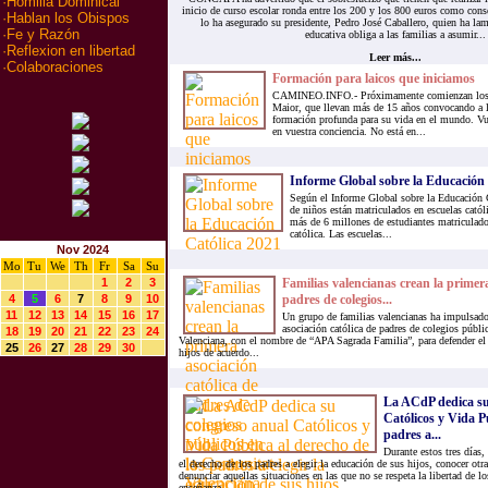
·
Homilia Dominical
inicio de curso escolar ronda entre los 200 y los 800 euros como conse
·
Hablan los Obispos
lo ha asegurado su presidente, Pedro José Caballero, quien ha la
·
Fe y Razón
educativa obliga a las familias a asumir...
·
Reflexion en libertad
Leer más...
·
Colaboraciones
Formación para laicos que iniciamos
CAMINEO.INFO.- Próximamente comienzan los 
Maior, que llevan más de 15 años convocando a l
formación profunda para su vida en el mundo. Vue
en vuestra conciencia. No está en...
Informe Global sobre la Educación 
Según el Informe Global sobre la Educación 
de niños están matriculados en escuelas cató
más de 6 millones de estudiantes matriculado
católica. Las escuelas...
Nov 2024
Mo
Tu
We
Th
Fr
Sa
Su
1
2
3
Familias valencianas crean la primera
4
5
6
7
8
9
10
padres de colegios...
11
12
13
14
15
16
17
Un grupo de familias valencianas ha impulsado 
asociación católica de padres de colegios públ
18
19
20
21
22
23
24
Valenciana, con el nombre de “APA Sagrada Familia”, para defender el 
25
26
27
28
29
30
hijos de acuerdo...
La ACdP dedica su
Católicos y Vida Pú
padres a...
Durante estos tres días,
el derecho de los padres a elegir la educación de sus hijos, conocer otr
denunciar aquellas situaciones en las que no se respeta la libertad de l
enseñanza....