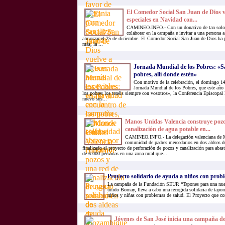
El Comedor Social San Juan de Dios v
especiales en Navidad con...
CAMINEO.INFO.- Con un donativo de tan solo 6
colaborar en la campaña e invitar a una persona 
almorzar el 25 de diciembre. El Comedor Social San Juan de Dios ha 
más, la ...
Jornada Mundial de los Pobres: «Sal
pobres, allí donde estén»
Con motivo de la celebración, el domingo 14
Jornada Mundial de los Pobres, que este año 
los pobres los tenéis siempre con vosotros», la Conferencia Episcopal
nuevo sus...
Manos Unidas Valencia construye pozo
canalización de agua potable en...
CAMINEO.INFO.- La delegación valenciana de M
comunidad de padres mercedarios en dos aldeas 
finalizado el proyecto de perforación de pozos y canalización para abast
de 6.000 personas en una zona rural que...
Proyecto solidario de ayuda a niños con prob
La campaña de la Fundación SEUR “Tapones para una nuev
unido Bornay, lleva a cabo una recogida solidaria de tapon
niños y niñas con problemas de salud. El Proyecto que co
Jóvenes de San José inicia una campaña de