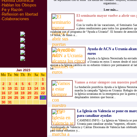
·
Homilia Dominical
organismo...
·
Hablan los Obispos
·
Fe y Razón
Leer más...
·
Reflexion en libertad
El seminario mayor vuelve a abrir sus 
·
Colaboraciones
más
Con la vuelta de las vacaciones, el Seminario Sa
a pleno rendimiento para todos los granadinos que
colaborar con el programa de “Ayuda a Ucrania”. El horario de atención 
14 horas, de lunes a...
Ayuda de ACN a Ucrania alcanza
euros
Ayuda a la Iglesia Necesitada ha enviad
a Ucrania en estos 5 meses desde el inic
apoyar a la Iglesia católica en su esfuerzo titánico por permanecer al 
las...
Jan 2023
Mo
Tu
We
Th
Fr
Sa
Su
1
Vamos a estar siempre con nuestro pue
2
3
4
5
6
7
8
La fundación pontificia Ayuda a la Iglesia Necesi
9
10
11
12
13
14
15
marcha la campaña "Iglesia en Ucrania: Refugio de 
16
17
18
19
20
21
22
la Iglesia ucraniana en la emergencia por la guerra 
desplazados internos que buscar...
23
24
25
26
27
28
29
30
31
La Iglesia en Valencia se pone en mar
para canalizar ayudas
CAMINEO.INFO.- La Iglesia en Valencia se pone
Ucrania para canalizar ayudas “urgentes, eficaces
Arzobispado de Valencia y Cáritas Diocesana de Valencia han celebrad
para sumar esfuerzos y...