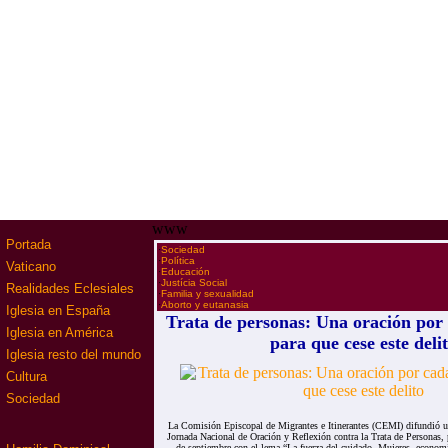
www
Portada
·
Sociedad
·
Política
Vaticano
·
Educación
·
Justícia Social
Realidades Eclesiales
·
Familia y sexualidad
·
Aborto y eutanasia
Iglesia en España
Trata de personas: Una oración por 
Iglesia en América
para que cese este deli
Iglesia resto del mundo
Cultura
Sociedad
La Comisión Episcopal de Migrantes e Itinerantes (CEMI) difundió 
Jornada Nacional de Oración y Reflexión contra la Trata de Personas,
de septiembre con el lema “La fuerza del cuidado. Mujeres, economí