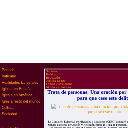
www
Portada
·
Sociedad
·
Política
Vaticano
·
Educación
·
Justícia Social
Realidades Eclesiales
·
Familia y sexualidad
·
Aborto y eutanasia
Iglesia en España
Trata de personas: Una oración por 
Iglesia en América
para que cese este deli
Iglesia resto del mundo
Cultura
Sociedad
La Comisión Episcopal de Migrantes e Itinerantes (CEMI) difundió 
Jornada Nacional de Oración y Reflexión contra la Trata de Personas,
de septiembre con el lema “La fuerza del cuidado. Mujeres, economí