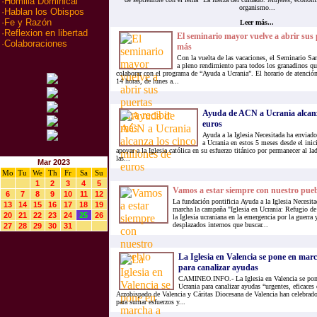
·
Homilia Dominical
organismo...
·
Hablan los Obispos
·
Fe y Razón
Leer más...
·
Reflexion en libertad
El seminario mayor vuelve a abrir sus 
·
Colaboraciones
más
Con la vuelta de las vacaciones, el Seminario Sa
a pleno rendimiento para todos los granadinos que
colaborar con el programa de “Ayuda a Ucrania”. El horario de atención 
14 horas, de lunes a...
Ayuda de ACN a Ucrania alcanza
euros
Ayuda a la Iglesia Necesitada ha enviad
a Ucrania en estos 5 meses desde el inic
apoyar a la Iglesia católica en su esfuerzo titánico por permanecer al 
las...
Mar 2023
Mo
Tu
We
Th
Fr
Sa
Su
1
2
3
4
5
Vamos a estar siempre con nuestro pue
6
7
8
9
10
11
12
La fundación pontificia Ayuda a la Iglesia Necesi
13
14
15
16
17
18
19
marcha la campaña "Iglesia en Ucrania: Refugio de 
20
21
22
23
24
25
26
la Iglesia ucraniana en la emergencia por la guerra 
desplazados internos que buscar...
27
28
29
30
31
La Iglesia en Valencia se pone en mar
para canalizar ayudas
CAMINEO.INFO.- La Iglesia en Valencia se pone
Ucrania para canalizar ayudas “urgentes, eficaces
Arzobispado de Valencia y Cáritas Diocesana de Valencia han celebrad
para sumar esfuerzos y...