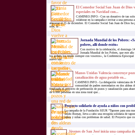
El Comedor Social San Juan de Dios v
especiales en Navidad con...
CAMINEO.INFO.- Con un donativo de tan solo 6
colaborar en la campaña e invitar a una persona 
almorzar el 25 de diciembre. El Comedor Social San Juan de Dios ha 
más, la ...
Jornada Mundial de los Pobres: «Sal
pobres, allí donde estén»
Con motivo de la celebración, el domingo 14
Jornada Mundial de los Pobres, que este año 
los pobres los tenéis siempre con vosotros», la Conferencia Episcopal
nuevo sus...
Manos Unidas Valencia construye pozo
canalización de agua potable en...
CAMINEO.INFO.- La delegación valenciana de M
comunidad de padres mercedarios en dos aldeas 
finalizado el proyecto de perforación de pozos y canalización para abast
de 6.000 personas en una zona rural que...
Proyecto solidario de ayuda a niños con prob
La campaña de la Fundación SEUR “Tapones para una nuev
unido Bornay, lleva a cabo una recogida solidaria de tapon
niños y niñas con problemas de salud. El Proyecto que co
Jóvenes de San José inicia una campaña de