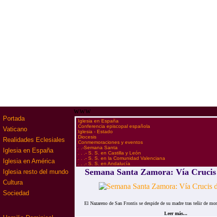
www
Portada
·
Iglesia en España
·
Conferencia episcopal española
Vaticano
·
Iglesia - Estado
·
Diocesis
Realidades Eclesiales
·
Conmemoraciones y eventos
·
. .-Semana Santa
Iglesia en España
·
. . .- S. S. en Castilla y León
·
. . .- S. S. en la Comunidad Valenciana
Iglesia en América
·
. . .- S. S. en Andalucía
Semana Santa Zamora: Vía Crucis
Iglesia resto del mundo
Cultura
Sociedad
El Nazareno de San Frontis se despide de su madre tras teñir de mora
Leer más...