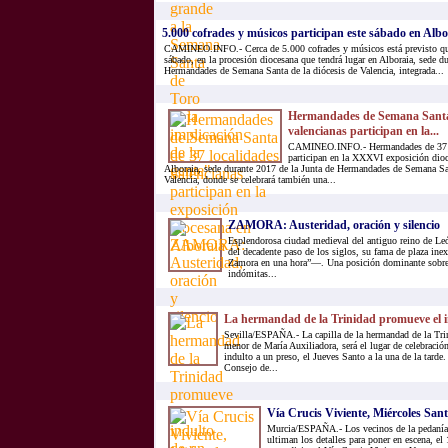
5.000 cofrades y músicos participan este sábado en Albor
CAMINEO.INFO.- Cerca de 5.000 cofrades y músicos está previsto qu
sábado, en la procesión diocesana que tendrá lugar en Alboraia, sede d
Hermandades de Semana Santa de la diócesis de Valencia, integrada...
Hermandades de Semana Santa 
valencianas participan en la...
CAMINEO.INFO.- Hermandades de 37 lo
participan en la XXXVI exposición dioc
Alboraia, sede durante 2017 de la Junta de Hermandades de Semana San
Valencia, donde se celebrará también una...
ZAMORA: Austeridad, oración y silencio
Esplendorosa ciudad medieval del antiguo reino de Le
del decadente paso de los siglos, su fama de plaza i
Zamora en una hora”—. Una posición dominante sobre 
indómitas...
La hermandad de la Trinidad promueve el i
Sevilla/ESPAÑA.- La capilla de la hermandad de la Trin
menor de María Auxiliadora, será el lugar de celebración
indulto a un preso, el Jueves Santo a la una de la tarde. 
Consejo de...
Vía Crucis Viviente, Miércoles Sant
Murcia/ESPAÑA.- Los vecinos de la pedanía 
ultiman los detalles para poner en escena, el 