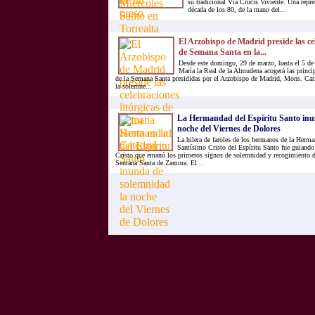
su tradicional Vía Crucis Viviente. Una repr
década de los 80, de la mano del...
El Arzobispo de Madrid preside las cel
de Semana Santa en la...
Desde este domingo, 29 de marzo, hasta el 5 de a
María la Real de la Almudena acogerá las princip
de la Semana Santa presididas por el Arzobispo de Madrid, Mons. Ca
la solemne...
La Hermandad del Espíritu Santo inu
noche del Viernes de Dolores
La hilera de faroles de los hermanos de la Herma
Santísimo Cristo del Espíritu Santo fue guiando
Cristo que emanó los primeros signos de solemnidad y recogimiento de
Semana Santa de Zamora. El...