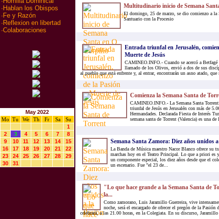
·
Homilia Dominical
Multitudinario inicio de Semana San
·
Hablan los Obispos
El domingo, 25 de marzo, se dio comienzo a la
·
Fe y Razón
Santuario con la Procesio
·
Reflexion en libertad
·
Colaboraciones
Entrada triunfal en Jerusalén, comien
Muerte de Jesús
CAMINEO.INFO.- Cuando se acercó a Betfagé y 
llamado de los Olivos, envió a dos de sus discí
al pueblo que está enfrente y, al entrar, encontrarán un asno atado, qu
Comienza la Semana Santa de Torr
CAMINEO.INFO.- La Semana Santa Torrentina
triunfal de Jesús en Jerusalén con más de 5.0
May 2022
Hermandades. Declarada Fiesta de Interés Tu
Mo
Tu
We
Th
Fr
Sa
Su
semana santa de Torrent (Valencia) es una de 
1
2
3
4
5
6
7
8
Semana Santa Zamora: Diez años unidos a 
9
10
11
12
13
14
15
16
17
18
19
20
21
22
La Banda de Música maestro Nacor Blanco ofrece su tra
marchas hoy en el Teatro Principal. Lo que a priori es 
23
24
25
26
27
28
29
un componente especial, los diez años desde que el col
30
31
un escenario. Fue "el 23 de...
"Lo que hace grande a la Semana Santa de Tor
la...
Como zamorano, Luis Jaramillo Guerreira, vive intensamen
noche, será el encargado de ofrecer el pregón de la Pasión 
celebrará, a las 21.00 horas, en la Colegiata. En su discurso, Jaramillo