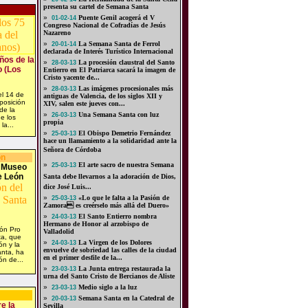
presenta su cartel de Semana Santa
»
Puente Genil acogerá el V
01-02-14
Congreso Nacional de Cofradías de Jesús
Nazareno
»
La Semana Santa de Ferrol
20-01-14
declarada de Interés Turístico Internacional
ños de la
»
La procesión claustral del Santo
28-03-13
o (Los
Entierro en El Patriarca sacará la imagen de
Cristo yacente de...
»
Las imágenes procesionales más
28-03-13
l 14 de
antiguas de Valencia, de los siglos XII y
posición
XIV, salen este jueves con...
de la
»
Una Semana Santa con luz
26-03-13
e los
propia
la...
»
El Obispo Demetrio Fernández
25-03-13
hace un llamamiento a la solidaridad ante la
Señora de Córdoba
ón
»
El arte sacro de nuestra Semana
25-03-13
l Museo
e León
Santa debe llevarnos a la adoración de Dios,
dice José Luis...
»
«Lo que le falta a la Pasión de
25-03-13
Zamora es creérselo más allá del Duero»
»
El Santo Entierro nombra
24-03-13
Hermano de Honor al arzobispo de
ón Pro
Valladolid
a, que
»
La Virgen de los Dolores
24-03-13
ón y la
envuelve de sobriedad las calles de la ciudad
nta, ha
en el primer desfile de la...
n de...
»
La Junta entrega restaurada la
23-03-13
urna del Santo Cristo de Bercianos de Aliste
»
Medio siglo a la luz
23-03-13
»
Semana Santa en la Catedral de
20-03-13
e la
Sevilla