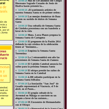
»
Más de 150 alumnos del Colegio
15-04-14
ural
Diocesano Sagrado Corazón de Jesús de
Huelva hacen presente la...
»
«El patrimonio artístico de
14-04-14
nuestra Semana Santa es de primer orden»
»
Las monjas dominicas de Baza
14-04-14
ofrecen su surtido de dulces de Semana
ión de
Santa
encia y
»
Una cofradía de Semana Santa
14-04-14
da bien
de Córdoba procesiona con un banderín a
e, por el
favor de la vida
a Junta
»
Mons. Lorca Planes pregona la
14-04-14
Semana Santa de Cartagena
»
El pregonero de la Pasión 2014
13-04-14
defiende la raíz cristina de la celebración
frente al "fenómeno...
»
Empieza la Semana Santa
sonas
12-04-14
Torrentina
 Muerte
»
La 2 retransmitirá este año las
12-04-14
Crucis
procesiones de Semana Santa de Zamora
»
El Cabildo Catedral anuncia los
11-04-14
cultos para la próxima Semana Santa
»
El obispo preside los cultos de
11-04-14
Semana Santa en la Catedral
»
4.200 cofrades participan en la
11-04-14
Semana Santa bilbaína
»
La Asociación "San José" de
07-04-14
Guadix representará el Viacrucis, el 9 de
atedral,
abril, en el Paseo...
rará un
ranada,
»
El pregón cofrade de la
03-04-14
centenar
Juventud en Málaga se convierte en un
o de
alegato a favor de las uniones...
»
IX Encuentro de Hermandades
27-03-14
con el Obispo
»
La Hermandad de la Santa Cena
20-02-14