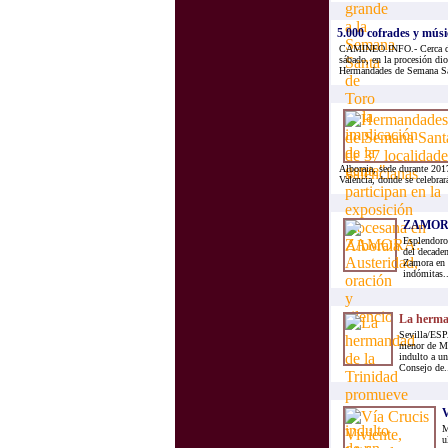
5.000 cofrades y músic
CAMINEO.INFO.- Cerca de 5
sábado, en la procesión dio
Hermandades de Semana Sant
Alboraia, sede durante 201
Valencia, donde se celebrar
ZAMORA: 
Esplendoro
del decade
Zamora en 
indómitas..
La herman
Sevilla/ESPA
menor de Mar
indulto a un
Consejo de.
V
M
u