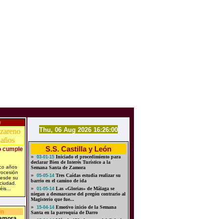
n
Thu, 06 Aug 2026 16:26:00
S.S. Castilla y León
o cumple
»
Iniciado el procedimiento para
03-01-15
declarar Bien de Interés Turístico a la
nco años
Semana Santa de Zamora
rocesión
»
Tres Caídas estudia realizar su
05-05-14
desde su
barrio en el camino de ida
 ciudad.
éis...
»
Las «Glorias» de Málaga se
01-05-14
niegan a desmarcarse del pregón contrario al
Magisterio que fue...
»
Emotivo inicio de la Semana
15-04-14
ón
Santa en la parroquia de Darro
amora,