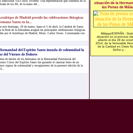
u tradicional Vía Crucis Viviente. Una representación que comenzó en la
situación de la Herma
écada de los 80, de la mano del...
las Penas de Mála
Arzobispo de Madrid preside las celebraciones litúrgicas
Semana Santa en la...
e este domingo, 29 de marzo, hasta el 5 de abril, la Catedral de Santa
a la Real de la Almudena acogerá las principales celebraciones litúrgicas
idas por el Arzobispo de Madrid, Mons. Carlos Osoro. Comenzarán con
Málaga/ESPAÑA.- Dada
situación en el proceso ele
abierto el día 29 de octu
2014, de la Venerable He
de la Caridad en Cristo N
Hermandad del Espíritu Santo inunda de solemnidad la
Señor y...
e del Viernes de Dolores
lera de faroles de los hermanos de la Hermandad Penitencial del
simo Cristo del Espíritu Santo fue guiando el caminar lento de un
ros signos de solemnidad y recogimiento de la presente edición de la
l...