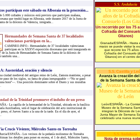
S.S. Andalucía
os participan este sábado en Alboraia en la procesión...
.000 cofrades y músicos está previsto que participen mañana,
cesana que tendrá lugar en Alboraia, sede durante 2017 de la Junta de
a de la diócesis de Valencia, integrada...
Un recorrido por los 75 a
Cofradía del Consuel
Gitanos)
Hermandades de Semana Santa de 37 localidades
valencianas participan en la...
Granada/ESPAÑA.- Hasta e
CAMINEO.INFO.- Hermandades de 37 localidades valencianas
marzo se puede visitar la ex
participan en la XXXVI exposición diocesana que será inaugurada en
que recorre los 75 años 
7 de la Junta de Hermandades de Semana Santa de la diócesis de
Cofradía del Consuelo (d
á también una...
Gitanos) en el centro de 
Austeridad, oración y silencio
S.S. Castilla y Le
sa ciudad medieval del antiguo reino de León, Zamora mantiene, a pesar
Avanza la creación de
nte paso de los siglos, su fama de plaza inexpugnable —“No se ganó
de la Semana Santa d
una hora”—. Una posición dominante sobre el Duero y sus murallas
.
dad de la Trinidad promueve el indulto de un preso
León/ESPAÑA.- La Comisi
ÑA.- La capilla de la hermandad de la Trinidad, ubicada en la basílica
Museo de la Semana Sant
ía Auxiliadora, será el lugar de celebración del acto institucional de
integran la Diócesis de Le
 preso, el Jueves Santo a la una de la tarde. En el día de ayer, el
Junta Mayor de Semana Sa
..
celebrado una nueva reunió
ía Crucis Viviente, Miércoles Santo en Torrealta
S.S. Andalucía
urcia/ESPAÑA.- Los vecinos de la pedanía molinense de Torrealta
ltiman los detalles para poner en escena, el 1 de abril, Miércoles Santo,
Nota de prensa sobr