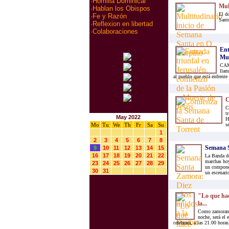
·
Homilia Dominical
Mul
·
Hablan los Obispos
El d
·
Fe y Razón
Santu
·
Reflexion en libertad
·
Colaboraciones
Ent
Mue
CAMI
llam
al pueblo que está enfrente
C
C
t
May 2022
H
Mo
Tu
We
Th
Fr
Sa
Su
s
1
2
3
4
5
6
7
8
Semana S
9
10
11
12
13
14
15
16
17
18
19
20
21
22
La Banda de
marchas hoy
23
24
25
26
27
28
29
un componen
30
31
un escenario
"Lo que hac
la...
Como zamorano,
noche, será el 
celebrará, a las 21.00 horas