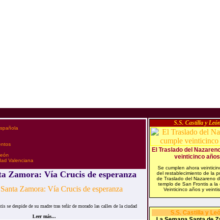
S.S. Castilla y Leó
española
entos
El Traslado del Nazaren
 León
veinticinco años
idad Valenciana
Se cumplen ahora veintici
a Zamora: Vía Crucis de esperanza
del restablecimiento de la p
de Traslado del Nazareno 
templo de San Frontis a la
Veinticinco años y veintis
is se despide de su madre tras teñir de morado las calles de la ciudad
S.S. Castilla y Le
Leer más...
La Semana Santa de Z