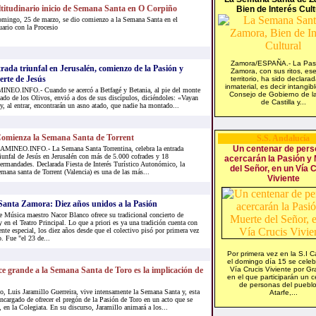
titudinario inicio de Semana Santa en O Corpiño
Bien de Interés Cult
omingo, 25 de marzo, se dio comienzo a la Semana Santa en el
ario con la Procesio
Zamora/ESPAÑA.- La Pas
rada triunfal en Jerusalén, comienzo de la Pasión y
Zamora, con sus ritos, es
rte de Jesús
territorio, ha sido declara
inmaterial, es decir intangibl
NEO.INFO.- Cuando se acercó a Betfagé y Betania, al pie del monte
Consejo de Gobierno de l
ado de los Olivos, envió a dos de sus discípulos, diciéndoles: «Vayan
de Castilla y...
 y, al entrar, encontrarán un asno atado, que nadie ha montado...
omienza la Semana Santa de Torrent
S.S. Andalucía
Un centenar de per
AMINEO.INFO.- La Semana Santa Torrentina, celebra la entrada
riunfal de Jesús en Jerusalén con más de 5.000 cofrades y 18
acercarán la Pasión y
ermandades. Declarada Fiesta de Interés Turístico Autonómico, la
del Señor, en un Vía 
emana santa de Torrent (Valencia) es una de las más...
Viviente
anta Zamora: Diez años unidos a la Pasión
 Música maestro Nacor Blanco ofrece su tradicional concierto de
 en el Teatro Principal. Lo que a priori es ya una tradición cuenta con
te especial, los diez años desde que el colectivo pisó por primera vez
. Fue "el 23 de...
Por primera vez en la S.I C
el domingo día 15 se celeb
e grande a la Semana Santa de Toro es la implicación de
Vía Crucis Viviente por G
en el que participarán un 
de personas del puebl
 Luis Jaramillo Guerreira, vive intensamente la Semana Santa y, esta
Atarfe,...
encargado de ofrecer el pregón de la Pasión de Toro en un acto que se
, en la Colegiata. En su discurso, Jaramillo animará a los...