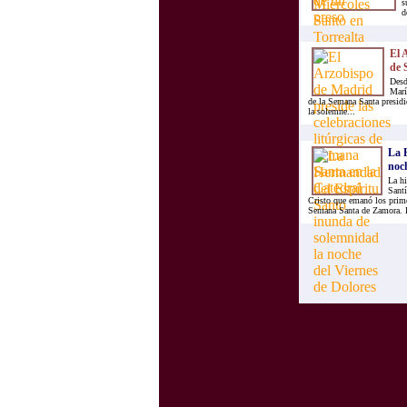
s
d
El 
de 
Desd
Marí
de la Semana Santa presid
la solemne...
La 
noch
La hi
Santí
Cristo que emanó los prime
Semana Santa de Zamora. E