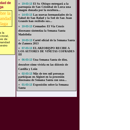
ndad de
»
El Sr. Obispo entregará a la
19-03-13
ga
parroquia de San Cristóbal de Lorca una
imagen donada por la escultora...
»
Las nuevas hermandades de la
14-03-13
Salud de San Rafael y la Sed de San Juan
Grande han recibido sus...
»
Cremades: El Vía Crucis
10-03-13
diocesano sintentiza la Semana Santa
 la
Madrileña
ctoral,
bre de
»
Cartel oficial de la Semana Santa
10-03-13
rmandad
de Zamora 2013
uestro
»
EL ARZOBISPO RECIBE A
07-03-13
LOS AUTORES DE VIÑETAS COFRADES
III
»
Una Semana Santa de diez,
06-03-13
descubre cómo vivirla en las diócesis de
Castilla y León
»
Más de tres mil personas
02-03-13
participan en Alginet en la procesión
diocesana de Semana Santa con una...
»
Exposición sobre la Semana
01-03-13
Santa