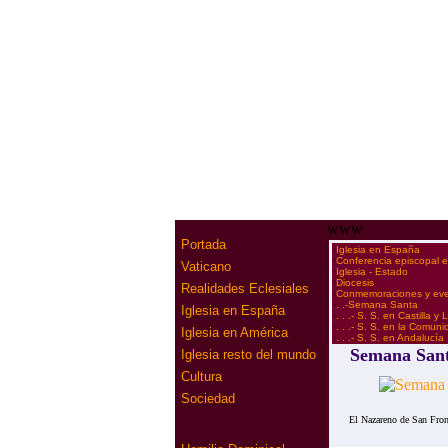
www
Portada
·
Iglesia en España
·
Conferencia episcopal 
Vaticano
·
Iglesia - Estado
·
Diocesis
Realidades Eclesiales
·
Conmemoraciones y ev
·
. .-Semana Santa
Iglesia en España
·
. . .- S. S. en Castilla y
·
. . .- S. S. en la Comun
Iglesia en América
·
. . .- S. S. en Andalucía
Semana Sant
Iglesia resto del mundo
Cultura
Sociedad
El Nazareno de San Front