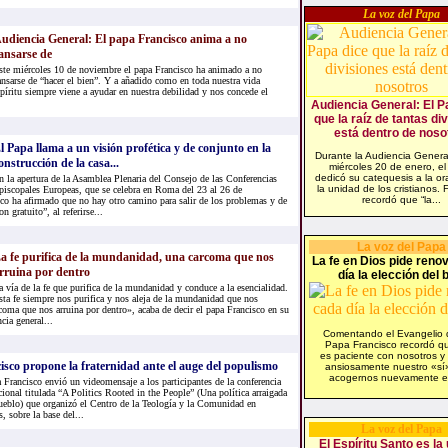
La voz del Papa
udiencia General: El papa Francisco anima a no
ansarse de
ste miércoles 10 de noviembre el papa Francisco ha animado a no
ansarse de “hacer el bien”. Y a añadido como en toda nuestra vida
íritu siempre viene a ayudar en nuestra debilidad y nos concede el
Audiencia General: El P
que la raíz de tantas di
está dentro de noso
l Papa llama a un visión profética y de conjunto en la
Durante la Audiencia Genera
onstrucción de la casa...
miércoles 20 de enero, e
dedicó su catequesis a la or
n la apertura de la Asamblea Plenaria del Consejo de las Conferencias
la unidad de los cristianos. 
piscopales Europeas, que se celebra en Roma del 23 al 26 de
recordó que “la...
sco ha afirmado que no hay otro camino para salir de los problemas y de
n gratuito”, al referirse...
La voz del Papa
a fe purifica de la mundanidad, una carcoma que nos
La fe en Dios pide reno
rruina por dentro
día la elección del 
a vía de la fe que purifica de la mundanidad y conduce a la esencialidad.
sta fe siempre nos purifica y nos aleja de la mundanidad que nos
rcoma que nos arruina por dentro», acaba de decir el papa Francisco en su
cia general...
Comentando el Evangelio d
Papa Francisco recordó q
es paciente con nosotros y
isco propone la fraternidad ante el auge del populismo
ansiosamente nuestro «sí
acogernos nuevamente en
 Francisco envió un videomensaje a los participantes de la conferencia
cional titulada “A Politics Rooted in the People” (Una política arraigada
ueblo) que organizó el Centro de la Teología y la Comunidad en
, sobre la base del...
La voz del Papa
El Espíritu Santo es la