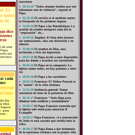
consciente
»
"Todos estamos heridos por este
28-10-18
inhumano acto de violencia", expresó el
Papa
»
El ser­vi­cio es el an­tí­do­to con­tra
22-10-18
la bús­que­da de los pri­me­ros lu­ga­res
»
El Papa a las Benedictinas: La
10-09-18
oración de ustedes enriquece cada día la
apa dice
"respiración" de...
visiones
»
Ángelus: El bien debe hacerse
10-09-18
tros
sin ostentaciones, sino con discreción y en
silencio
l de este
»
El nombre de Dios, una
22-08-18
l Papa
invitación a vivir sin hipocresía
ación por
Francisco
»
El Papa invitó a estar disponible
29-07-18
para los demás y escuchar sus necesidades
»
El Papa en la ca­te­que­sis: La
05-06-18
Igle­sia so­mos to­dos, no hay pa­tro­nes y obre­
ros
»
El Papa a los sacerdotes:
29-03-18
var cada
»
Francisco: El Triduo Pascual es
28-03-18
bien
la "matriz" de la vida cristiana
»
Audiencia general: Tomar
11-01-18
conciencia de estar en la presencia de Dios
»
Francisco: "Jesús llega para
26-12-17
el día,
eliminar todo conflicto y resentimiento"
ue Dios
»
El Papa Francisco recuerda que
29-05-17
 “espera
la Iglesia solo existe para anunciar el
», para
Evangelio
tre...
»
Papa Francisco: «La resurrección
18-05-17
de Jesús es una cascada que arrolla toda la
vida»
»
El Papa llama a dar testimonio
06-04-17
de la esperanza cristiana con la propia vida
 unidad