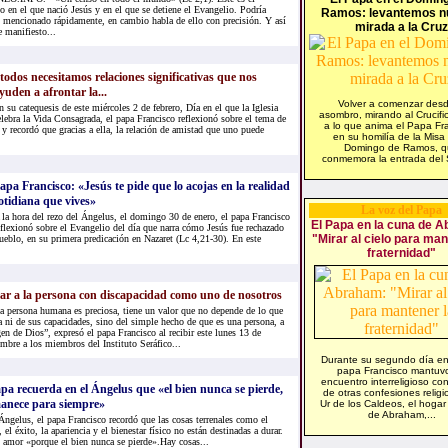
o en el que nació Jesús y en el que se detiene el Evangelio. Podría
Ramos: levantemos n
 mencionado rápidamente, en cambio habla de ello con precisión. Y así
mirada a la Cruz
 manifiesto...
todos necesitamos relaciones significativas que nos
yuden a afrontar la...
Volver a comenzar desd
n su catequesis de este miércoles 2 de febrero, Día en el que la Iglesia
asombro, mirando al Crucifi
elebra la Vida Consagrada, el papa Francisco reflexionó sobre el tema de
a lo que anima el Papa Fr
y recordó que gracias a ella, la relación de amistad que uno puede
en su homilía de la Misa 
Domingo de Ramos, 
conmemora la entrada del S
apa Francisco: «Jesús te pide que lo acojas en la realidad
otidiana que vives»
La voz del Papa
 la hora del rezo del Ángelus, el domingo 30 de enero, el papa Francisco
El Papa en la cuna de 
eflexionó sobre el Evangelio del día que narra cómo Jesús fue rechazado
"Mirar al cielo para man
ueblo, en su primera predicación en Nazaret (Lc 4,21-30). En este
fraternidad"
ar a la persona con discapacidad como uno de nosotros
a persona humana es preciosa, tiene un valor que no depende de lo que
a ni de sus capacidades, sino del simple hecho de que es una persona, a
en de Dios”, expresó el papa Francisco al recibir este lunes 13 de
embre a los miembros del Instituto Seráfico...
Durante su segundo día en 
papa Francisco mantuv
encuentro interreligioso con
pa recuerda en el Ángelus que «el bien nunca se pierde,
de otras confesiones religi
anece para siempre»
Ur de los Caldeos, el hogar
de Abraham,...
Ángelus, el papa Francisco recordó que las cosas terrenales como el
 el éxito, la apariencia y el bienestar físico no están destinadas a durar.
 amor «porque el bien nunca se pierde».Hay cosas...