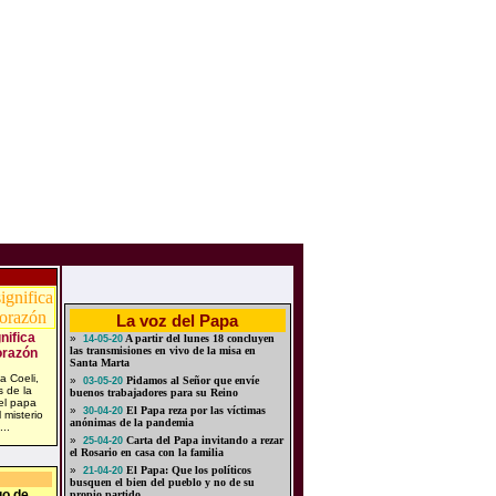
La voz del Papa
nifica
»
A partir del lunes 18 concluyen
14-05-20
las transmisiones en vivo de la misa en
orazón
Santa Marta
a Coeli,
»
Pidamos al Señor que envíe
03-05-20
s de la
buenos trabajadores para su Reino
el papa
»
El Papa reza por las víctimas
30-04-20
 misterio
anónimas de la pandemia
..
»
Carta del Papa invitando a rezar
25-04-20
el Rosario en casa con la familia
»
El Papa: Que los políticos
21-04-20
busquen el bien del pueblo y no de su
go de
propio partido