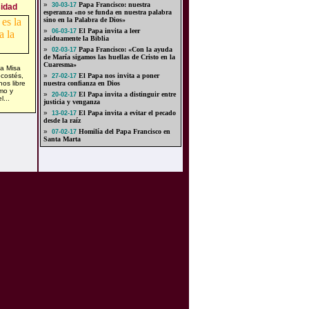
»
Papa Francisco: nuestra
30-03-17
sidad
esperanza «no se funda en nuestra palabra
sino en la Palabra de Dios»
»
El Papa invita a leer
06-03-17
asiduamente la Biblia
»
Papa Francisco: «Con la ayuda
02-03-17
de María sigamos las huellas de Cristo en la
Cuaresma»
la Misa
costés,
»
El Papa nos invita a poner
27-02-17
nos libre
nuestra confianza en Dios
smo y
»
El Papa invita a distinguir entre
20-02-17
l...
justicia y venganza
»
El Papa invita a evitar el pecado
13-02-17
desde la raíz
»
Homilía del Papa Francisco en
07-02-17
Santa Marta