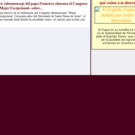
que reúne a la diver
n vídeomensaje del papa Francisco clausura el Congreso
Mujer Excepcional» sobre...
on motivo de la celebración del Congreso Internacional “Mujer
xcepcional. Cincuenta años del Doctorado de Santa Teresa de Jesús”, el
un mensaje final donde ha recordado como «el camino que la hizo una
El Papa en su homilía en 
en la Solemnidad de Pente
pide al Espíritu Santo, que 
de la parálisis del egoí
encienda en nosotros e