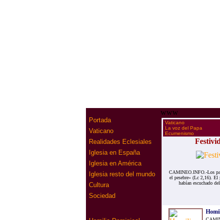
www
Portada
·
Vaticano
·
La voz del Papa
Vaticano
·
Ecumenismo
Festivi
Realidades Eclesiales
Iglesia en España
Iglesia en América
CAMINEO.INFO.-Los pastor
Iglesia resto del mundo
el pesebre» (Lc 2,16). El
habían escuchado del 
Cultura
Sociedad
Homil
CAMINE