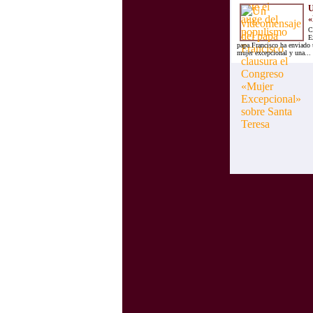
U
«
C
E
papa Francisco ha enviado 
mujer excepcional y una...