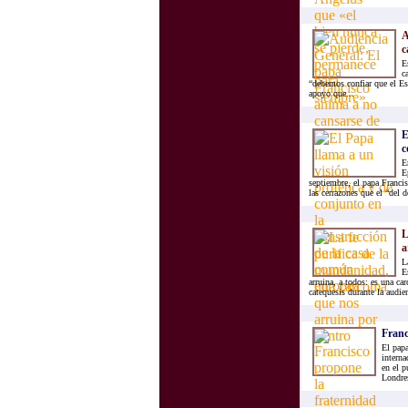
A
c
E
c
“debemos confiar que el Esp
apoyo que...
E
c
E
E
septiembre, el papa Franci
las cerrazones que el “del do
L
a
L
E
arruina, a todos: es una ca
catequesis durante la audien
Franc
El papa
interna
en el p
Londres