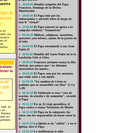
uestra
»
Homilía completa del Papa
19-04-20
Francisco, Domingo de la Divina
Misericordia
»
El Papa rezó por las
18-04-20
embarazadas y advirtió sobre el riesgo de
una fe "virtual"
»
El Papa expresó su apoyo a la
13-04-20
campaña solidaria "SeamosUno"
e el
cado: es
»
Médicos, religiosas, sacerdotes,
09-04-20
ancisco
operarios ¡son héroes!, santos de la puerta de
en el
al lado
que
»
El Papa encomendó a san Juan
02-04-20
eñor...
Pablo II
»
Homilía del Santo Padre en la la
28-03-20
bendición Urbi et Orbe.
»
Francisco arremete contra la élite
28-03-20
clerical, que piensa que "no debemos
Abraham:
ensuciarnos las manos...
tener la
»
El Papa: rezo por los ancianos
22-03-20
que están solos y con miedo
»
"En nombre de Cristo os
01-03-20
pedimos que os reconciliéis con Dios" (2 Co
5,20)
»
El Seminario es una "casa de
09-12-19
oración, de estudio y de comunión", recordó
el Papa
»
En su 32 viaje apostólico, el
23-11-19
Irak, el
Papa vuelve a visitar Territorios de Misión
o un
»
El Papa en la catequesis: los
16-11-19
 líderes
laicos son los responsables de hacer crecer la
osas en
fe
 primero
»
La Iglesia es en "salida", o no es
24-10-19
Iglesia, dice el Papa
»
La indiferencia es odio
13-01-19