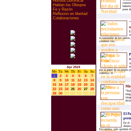
·
Homilia Dominical
context
·
Hablan los Obispos
haberlo
·
Fe y Razón
pone de
·
Reflexion en libertad
·
Colaboraciones
"
a
E
c
la comunión de los santos, 
construir con...
P
c
A
r
Apr 2024
por la gente de su propio p
Mo
Tu
We
Th
Fr
Sa
Su
contexto, el...
1
2
3
4
5
6
7
8
9
10
11
12
13
14
15
16
17
18
19
20
21
Mir
22
23
24
25
26
27
28
“Tod
29
30
teng
imag
dici
El Pa
perm
En el 
dinero,
En cambio, sólo quedará el