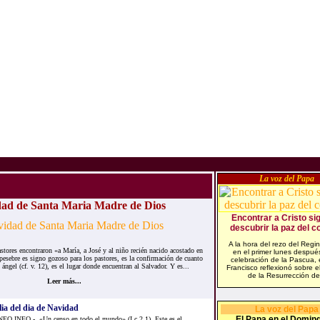
La voz del Papa
dad de Santa Maria Madre de Dios
Encontrar a Cristo sig
descubrir la paz del c
A la hora del rezo del Regin
es encontraron «a María, a José y al niño recién nacido acostado en
en el primer lunes despué
 pesebre es signo gozoso para los pastores, es la confirmación de cuanto
celebración de la Pascua, 
ángel (cf. v. 12), es el lugar donde encuentran al Salvador. Y es...
Francisco reflexionó sobre el
de la Resurrección de.
Leer más...
ia del dia de Navidad
La voz del Papa
El Papa en el Domin
O.INFO.- «Un censo en todo el mundo» (Lc 2,1). Este es el