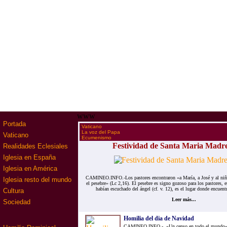
www
Portada
·
Vaticano
·
La voz del Papa
Vaticano
·
Ecumenismo
Festividad de Santa Maria Madre
Realidades Eclesiales
Iglesia en España
Iglesia en América
CAMINEO.INFO.-Los pastores encontraron «a María, a José y al niño
Iglesia resto del mundo
el pesebre» (Lc 2,16). El pesebre es signo gozoso para los pastores, 
habían escuchado del ángel (cf. v. 12), es el lugar donde encuentr
Cultura
Leer más...
Sociedad
Homilia del dia de Navidad
CAMINEO.INFO.- «Un censo en todo el mundo» (L