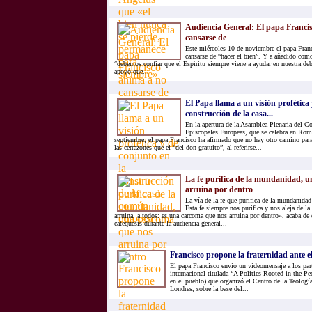
Audiencia General: El papa Franci
cansarse de
Este miércoles 10 de noviembre el papa Fran
cansarse de “hacer el bien”. Y a añadido com
“debemos confiar que el Espíritu siempre viene a ayudar en nuestra deb
apoyo que...
El Papa llama a un visión profética 
construcción de la casa...
En la apertura de la Asamblea Plenaria del C
Episcopales Europeas, que se celebra en Rom
septiembre, el papa Francisco ha afirmado que no hay otro camino para
las cerrazones que el “del don gratuito”, al referirse...
La fe purifica de la mundanidad, 
arruina por dentro
La vía de la fe que purifica de la mundanidad
Esta fe siempre nos purifica y nos aleja de 
arruina, a todos: es una carcoma que nos arruina por dentro», acaba de 
catequesis durante la audiencia general...
Francisco propone la fraternidad ante e
El papa Francisco envió un videomensaje a los part
internacional titulada “A Politics Rooted in the Pe
en el pueblo) que organizó el Centro de la Teolog
Londres, sobre la base del...