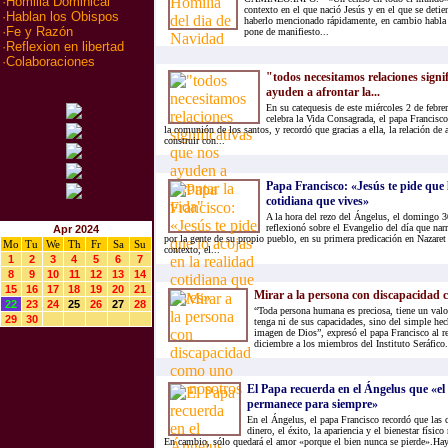
·
Homilia Dominical
contexto en el que nació Jesús y en el que se detie
·
Hablan los Obispos
haberlo mencionado rápidamente, en cambio habla d
·
Fe y Razón
pone de manifiesto...
·
Reflexion en libertad
·
Colaboraciones
"todos necesitamos relaciones signi
ayuden a afrontar la...
En su catequesis de este miércoles 2 de febrer
celebra la Vida Consagrada, el papa Francisco
la comunión de los santos, y recordó que gracias a ella, la relación d
construir con...
Papa Francisco: «Jesús te pide que l
cotidiana que vives»
A la hora del rezo del Ángelus, el domingo 3
reflexionó sobre el Evangelio del día que nar
Apr 2024
por la gente de su propio pueblo, en su primera predicación en Nazaret
Mo
Tu
We
Th
Fr
Sa
Su
contexto, el...
1
2
3
4
5
6
7
8
9
10
11
12
13
14
15
16
17
18
19
20
21
Mirar a la persona con discapacidad 
22
23
24
25
26
27
28
“Toda persona humana es preciosa, tiene un val
29
30
tenga ni de sus capacidades, sino del simple hec
imagen de Dios”, expresó el papa Francisco al re
diciembre a los miembros del Instituto Seráfico.
El Papa recuerda en el Ángelus que «el 
permanece para siempre»
En el Ángelus, el papa Francisco recordó que las 
dinero, el éxito, la apariencia y el bienestar físico
En cambio, sólo quedará el amor «porque el bien nunca se pierde».Hay