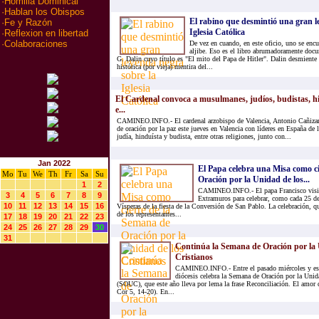
·
Homilia Dominical
·
Hablan los Obispos
El rabino que desmintió una gran l
·
Fe y Razón
Iglesia Católica
·
Reflexion en libertad
·
Colaboraciones
De vez en cuando, en este oficio, uno se encu
aljibe. Eso es el libro abrumadoramente doc
G. Dalin cuyo título es "El mito del Papa de Hitler". Dalin desmiente
histórica (por vieja) mentira del...
El Cardenal convoca a musulmanes, judíos, budistas, hi
e...
CAMINEO.INFO.- El cardenal arzobispo de Valencia, Antonio Cañizar
de oración por la paz este jueves en Valencia con líderes en España de
judía, hinduísta y budista, entre otras religiones, junto con...
Jan 2022
El Papa celebra una Misa como c
Mo
Tu
We
Th
Fr
Sa
Su
Oración por la Unidad de los...
1
2
CAMINEO.INFO.- El papa Francisco visitó
3
4
5
6
7
8
9
Extramuros para celebrar, como cada 25 de
10
11
12
13
14
15
16
Vísperas de la fiesta de la Conversión de San Pablo. La celebración, qu
de los representantes...
17
18
19
20
21
22
23
24
25
26
27
28
29
30
31
Continúa la Semana de Oración por la 
Cristianos
CAMINEO.INFO.- Entre el pasado miércoles y este
diócesis celebra la Semana de Oración por la Unid
(SOUC), que este año lleva por lema la frase Reconciliación. El amor 
Cor 5, 14-20). En...