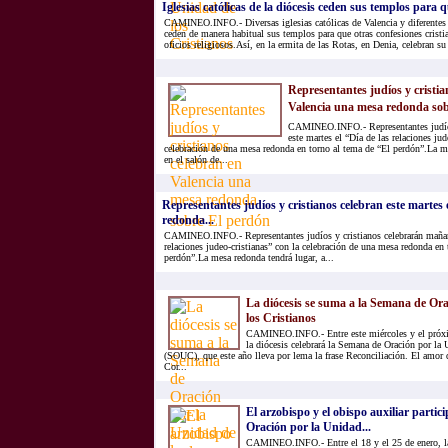
Iglesias católicas de la diócesis ceden sus templos para q
CAMINEO.INFO.- Diversas iglesias católicas de Valencia y diferentes l
ceden de manera habitual sus templos para que otras confesiones cristi
oficios religiosos.Así, en la ermita de las Rotas, en Denia, celebran su 
Representantes judíos y cristia
Valencia una mesa redonda sobre
CAMINEO.INFO.- Representantes judíos
este martes el “Día de las relaciones jud
celebración de una mesa redonda en torno al tema de “El perdón”.La m
en el salón de...
Representantes judíos y cristianos celebran este martes
redonda...
CAMINEO.INFO.- Representantes judíos y cristianos celebrarán mañana
relaciones judeo-cristianas” con la celebración de una mesa redonda en 
perdón”.La mesa redonda tendrá lugar, a...
La diócesis se suma a la Semana de Or
los Cristianos
CAMINEO.INFO.- Entre este miércoles y el próxim
la diócesis celebrará la Semana de Oración por la 
(SOUC), que este año lleva por lema la frase Reconciliación. El amor 
Cor...
El arzobispo y el obispo auxiliar parti
Oración por la Unidad...
CAMINEO.INFO.- Entre el 18 y el 25 de enero, la 