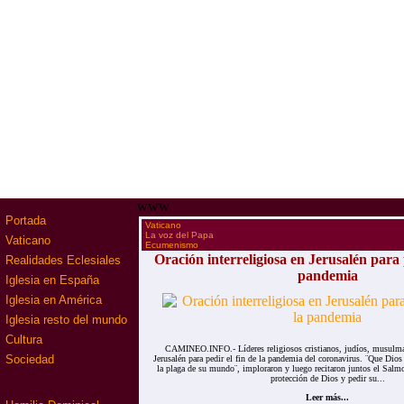
www
Portada
·
Vaticano
·
La voz del Papa
Vaticano
·
Ecumenismo
Oración interreligiosa en Jerusalén para p
Realidades Eclesiales
pandemia
Iglesia en España
Iglesia en América
Iglesia resto del mundo
Cultura
CAMINEO.INFO.- Líderes religiosos cristianos, judíos, musulma
Sociedad
Jerusalén para pedir el fin de la pandemia del coronavirus. ¨Que Dios
la plaga de su mundo¨, imploraron y luego recitaron juntos el Salmo
protección de Dios y pedir su...
Leer más...