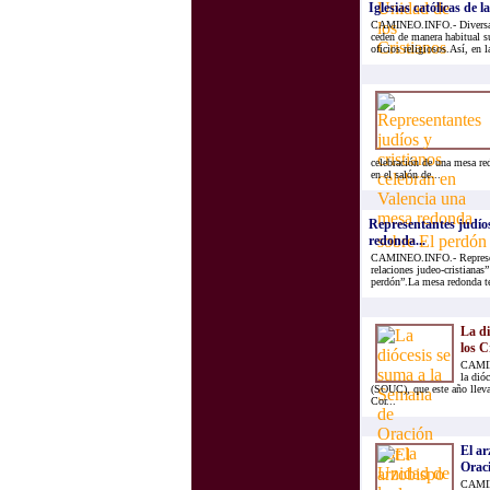
Iglesias católicas de 
CAMINEO.INFO.- Diversas ig
ceden de manera habitual su
oficios religiosos.Así, en l
celebración de una mesa re
en el salón de...
Representantes judíos
redonda...
CAMINEO.INFO.- Representa
relaciones judeo-cristianas
perdón”.La mesa redonda ten
La di
los C
CAMINE
la dió
(SOUC), que este año lleva
Cor...
El ar
Oraci
CAMINE