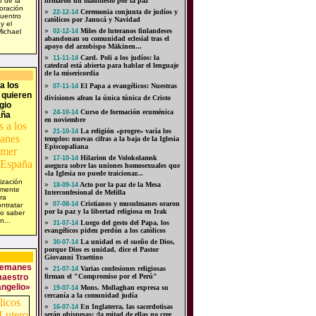
 de la
firmaron un manifiesto por la paz
oración
»
Ceremonia conjunta de judíos y
22-12-14
cuentro
católicos por Janucá y Navidad
y el
»
Miles de luteranos finlandeses
Michael
02-12-14
abandonan su comunidad eclesial tras el
apoyo del arzobispo Mäkinen...
»
Card. Poli a los judíos: la
11-11-14
catedral está abierta para hablar el lenguaje
de la misericordia
a los
»
El Papa a evangélicos: Nuestras
07-11-14
quieren
divisiones afean la única túnica de Cristo
gio
»
Curso de formación ecuménica
24-10-14
aña
en noviembre
»
La religión «progre» vacía los
21-10-14
templos: nuevas cifras a la baja de la Iglesia
Episcopaliana
»
Hilarion de Volokolamsk
17-10-14
asegura sobre las uniones homosexuales que
«la Iglesia no puede traicionar...
ización
»
Acto por la paz de la Mesa
18-09-14
emente
Interconfesional de Melilla
ra
»
Cristianos y musulmanes oraron
07-08-14
ontratar
por la paz y la libertad religiosa en Irak
do saber
n...
»
Luego del gesto del Papa, los
31-07-14
evangélicos piden perdón a los católicos
»
La unidad es el sueño de Dios,
30-07-14
porque Dios es unidad, dice el Pastor
Giovanni Traettino
alemanes
»
Varias confesiones religiosas
21-07-14
maestro
firman el "Compromiso por el Perú"
angelio»
»
Mons. Mollaghan expresa su
19-07-14
cercanía a la comunidad judía
»
En Inglaterra, las sacerdotisas
16-07-14
serán obispesas: ¡la mitad de ellas no cree