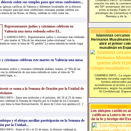
CAMINEO.INFO.- El motivo
la diócesis ceden sus templos para que otras confesiones...
oración ha sido la conmem
lesias católicas de Valencia y diferentes localidades de la diócesis
del 50º aniversario del en
s templos para que otras confesiones cristianas puedan celebrar sus
entre el beato Pablo VI 
a ermita de las Rotas, en Denia, celebran su culto todas las...
arzobispo de Canterbury 
Ramsey y de la...
Representantes judíos y cristianos celebran en
Valencia una mesa redonda sobre El...
Ecumenismo
Islamistas cercanos 
CAMINEO.INFO.- Representantes judíos y cristianos han celebrado
Hermanos Musulmanes 
este martes el “Día de las relaciones judeo-cristianas” con la
abrir el primer cole
donda en torno al tema de “El perdón”.La mesa redonda ha tenido lugar
musulmán en Esp
 y cristianos celebran este martes en Valencia una mesa
ntes judíos y cristianos celebrarán mañana, martes, el “Día de las
” con la celebración de una mesa redonda en torno al tema de “El
drá lugar, a...
CAMINEO.INFO.- La organ
islamista necesita urgent
fondos adicionales pa
acondicionar el recinto y c
ócesis se suma a la Semana de Oración por la Unidad de
profesores, según ha podi
El Confidencial. Espera
ristianos
O.INFO.- Entre este miércoles y el próximo, del 18 al 25 de enero,
cesis celebrará la Semana de Oración por la Unidad de los Cristianos
 por lema la frase Reconciliación. El amor de Cristo nos apremia (cf. 2
Ecumenismo
Los obispos católicos 
califican a Lutero de «
de la fe y testigo del Ev
zobispo y el obispo auxiliar participarán en la Semana de
ón por la Unidad...
O.INFO.- Entre el 18 y el 25 de enero, la diócesis celebrará la