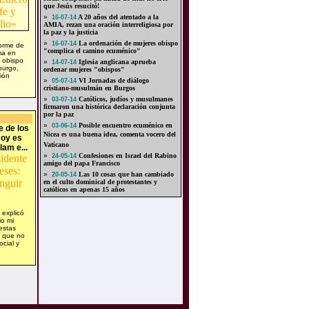
que Jesús resucitó!
»
A 20 años del atentado a la
16-07-14
AMIA, rezan una oración interreligiosa por
la paz y la justicia
»
La ordenación de mujeres obispo
16-07-14
orme de
"complica el camino ecuménico"
ma en
 obispo
»
Iglesia anglicana aprueba
14-07-14
burgo,
ordenar mujeres "obispos"
ión
»
VI Jornadas de diálogo
05-07-14
cristiano-musulmán en Burgos
»
Católicos, judíos y musulmanes
03-07-14
firmaron una histórica declaración conjunta
por la paz
»
Posible encuentro ecuménico en
03-06-14
e de los
Nicea es una buena idea, comenta vocero del
Hoy es
Vaticano
slam e...
»
Confesiones en Israel del Rabino
24-05-14
amigo del papa Francisco
»
Las 10 cosas que han cambiado
20-05-14
en el culto dominical de protestantes y
católicos en apenas 15 años
explicó
io mi
estas
s que no
cial y