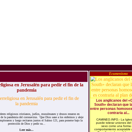
Ecumenismo
ligiosa en Jerusalén para pedir el fin de la
pandemia
Los anglicanos del «
South» declaran que l
entre personas homosex
contraria al...
s religiosos cristianos, judíos, musulmanes y drusos rezaron en
in de la pandemia del coronavirus. ¨Que Dios sane a los enfermos y aleje
CAMINEO.INFO.- La Igles
mploraron y luego recitaron juntos el Salmo 121, para ponerse bajo la
puede tolerar uniones del
protección de Dios y pedir su...
sexo como una forma
comportamiento aceptable 
Leer más...