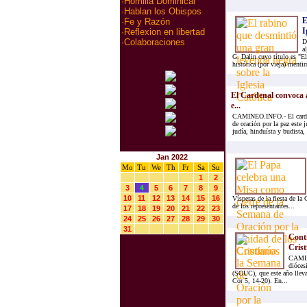
·
Homilia Dominical
·
Hablan los Obispos
E
·
Fe y Razón
I
·
Reflexion en libertad
·
Colaboraciones
D
a
G. Dalin cuyo título es "E
histórica (por vieja) mentira
El Cardenal convoca a
e...
CAMINEO.INFO.- El cardena
de oración por la paz este 
judía, hinduísta y budista, 
Jan 2022
Mo
Tu
We
Th
Fr
Sa
Su
1
2
3
4
5
6
7
8
9
10
11
12
13
14
15
16
Vísperas de la fiesta de la
de los representantes...
17
18
19
20
21
22
23
24
25
26
27
28
29
30
31
Conti
Crist
CAMINE
dióces
(SOUC), que este año lleva
Cor 5, 14-20). En...