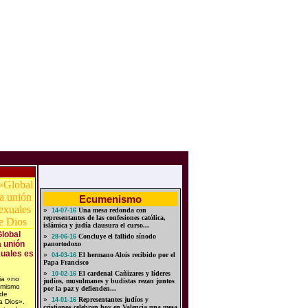
Ecumenismo
»
Una mesa redonda con
14-07-16
representantes de las confesiones católica,
islámica y judía clausura el curso...
Global
»
Concluye el fallido sínodo
28-06-16
a unión
panortodoxo
uales es
»
El hermano Alois recibido por el
04-03-16
Papa Francisco
»
El cardenal Cañizares y líderes
10-02-16
ia «no
judíos, musulmanes y budistas rezan juntos
 mismo
por la paz y defienden...
 de
»
Representantes judíos y
14-01-16
a Dios».
cristianos celebran hoy en Valencia una mesa