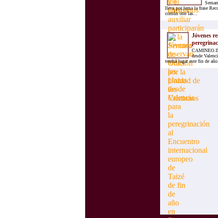
Semana
lleva por lema la frase Rec
común con las...
Jóvenes re
peregrinac
CAMINEO.INFO
desde Valenci
tendrá lugar este fin de año