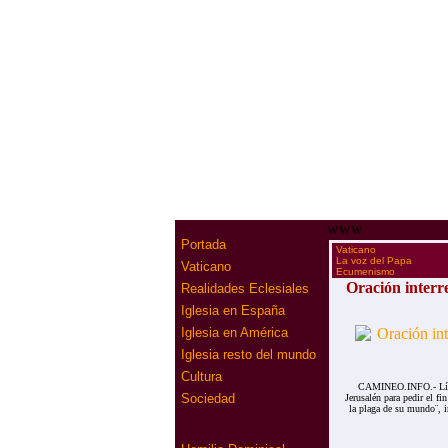
www
Portada
·
Vaticano
·
La voz del Papa
Vaticano
·
Ecumenismo
Oración interre
Realidades Eclesiales
Iglesia en España
Iglesia en América
Iglesia resto del mundo
Cultura
CAMINEO.INFO.- Lídere
Sociedad
Jerusalén para pedir el f
la plaga de su mundo¨, i