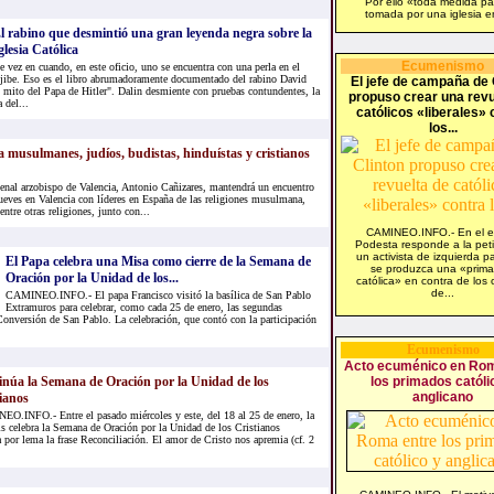
Por ello «toda medida pa
tomada por una iglesia en
l rabino que desmintió una gran leyenda negra sobre la
glesia Católica
Ecumenismo
e vez en cuando, en este oficio, uno se encuentra con una perla en el
ljibe. Eso es el libro abrumadoramente documentado del rabino David
El jefe de campaña de 
l mito del Papa de Hitler". Dalin desmiente con pruebas contundentes, la
propuso crear una revu
 del...
católicos «liberales» 
los...
 musulmanes, judíos, budistas, hinduístas y cristianos
l arzobispo de Valencia, Antonio Cañizares, mantendrá un encuentro
jueves en Valencia con líderes en España de las religiones musulmana,
entre otras religiones, junto con...
CAMINEO.INFO.- En el e-
Podesta responde a la peti
un activista de izquierda p
El Papa celebra una Misa como cierre de la Semana de
se produzca una «prima
Oración por la Unidad de los...
católica» en contra de los 
de...
CAMINEO.INFO.- El papa Francisco visitó la basílica de San Pablo
Extramuros para celebrar, como cada 25 de enero, las segundas
 Conversión de San Pablo. La celebración, que contó con la participación
Ecumenismo
Acto ecuménico en Rom
núa la Semana de Oración por la Unidad de los
los primados católi
anglicano
ianos
O.INFO.- Entre el pasado miércoles y este, del 18 al 25 de enero, la
is celebra la Semana de Oración por la Unidad de los Cristianos
 por lema la frase Reconciliación. El amor de Cristo nos apremia (cf. 2