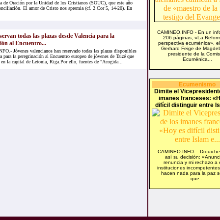
 de Oración por la Unidad de los Cristianos (SOUC), que este año
onciliación. El amor de Cristo nos apremia (cf. 2 Cor 5, 14-20). En
CAMINEO.INFO - En un inf
servan todas las plazas desde Valencia para la
206 páginas, «La Refor
ión al Encuentro...
perspectiva ecuménica», el
Gerhard Feige de Magde
.- Jóvenes valencianos han reservado todas las plazas disponibles
presidente de la Comis
a para la peregrinación al Encuentro europeo de jóvenes de Taizé que
Ecuménica...
 en la capital de Letonia, Riga.Por ello, fuentes de "Acogida...
Ecumenismo
Dimite el Vicepresident
imanes franceses: «
difícil distinguir entre I
CAMINEO.INFO.- Drouiche 
así su decisión: «Anunc
renuncia y mi rechazo a 
instituciones incompetente
hacen nada para la paz so
que...