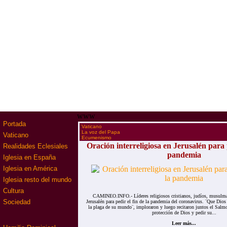
www
Portada
·
Vaticano
·
La voz del Papa
Vaticano
·
Ecumenismo
Oración interreligiosa en Jerusalén para p
Realidades Eclesiales
pandemia
Iglesia en España
Iglesia en América
Iglesia resto del mundo
Cultura
CAMINEO.INFO.- Líderes religiosos cristianos, judíos, musulma
Sociedad
Jerusalén para pedir el fin de la pandemia del coronavirus. ¨Que Dios
la plaga de su mundo¨, imploraron y luego recitaron juntos el Salmo
protección de Dios y pedir su...
Leer más...