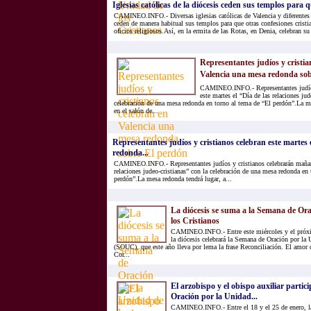
Iglesias católicas de la diócesis ceden sus templos para q
CAMINEO.INFO.- Diversas iglesias católicas de Valencia y diferentes l
ceden de manera habitual sus templos para que otras confesiones cristi
oficios religiosos.Así, en la ermita de las Rotas, en Denia, celebran su 
Representantes judíos y cristia
Valencia una mesa redonda sobre
CAMINEO.INFO.- Representantes judíos
este martes el “Día de las relaciones jud
celebración de una mesa redonda en torno al tema de “El perdón”.La m
en el salón de...
Representantes judíos y cristianos celebran este martes
redonda...
CAMINEO.INFO.- Representantes judíos y cristianos celebrarán mañana
relaciones judeo-cristianas” con la celebración de una mesa redonda en 
perdón”.La mesa redonda tendrá lugar, a...
La diócesis se suma a la Semana de Or
los Cristianos
CAMINEO.INFO.- Entre este miércoles y el próxim
la diócesis celebrará la Semana de Oración por la 
(SOUC), que este año lleva por lema la frase Reconciliación. El amor 
Cor...
El arzobispo y el obispo auxiliar parti
Oración por la Unidad...
CAMINEO.INFO.- Entre el 18 y el 25 de enero, la 