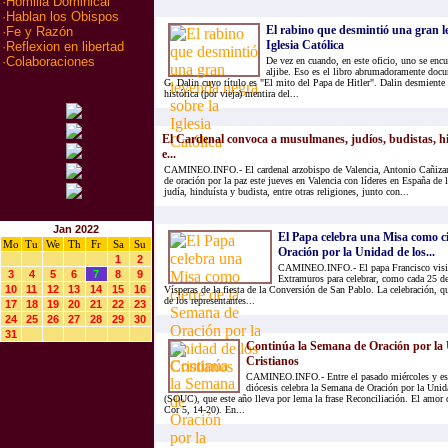
·
Homilia Dominical
·
Hablan los Obispos
El rabino que desmintió una gran l
·
Fe y Razón
Iglesia Católica
·
Reflexion en libertad
·
Colaboraciones
De vez en cuando, en este oficio, uno se encu
aljibe. Eso es el libro abrumadoramente doc
G. Dalin cuyo título es "El mito del Papa de Hitler". Dalin desmiente
histórica (por vieja) mentira del...
El Cardenal convoca a musulmanes, judíos, budistas, hi
e...
CAMINEO.INFO.- El cardenal arzobispo de Valencia, Antonio Cañizar
de oración por la paz este jueves en Valencia con líderes en España de
judía, hinduísta y budista, entre otras religiones, junto con...
Jan 2022
El Papa celebra una Misa como c
Mo
Tu
We
Th
Fr
Sa
Su
Oración por la Unidad de los...
1
2
CAMINEO.INFO.- El papa Francisco visitó
3
4
5
6
7
8
9
Extramuros para celebrar, como cada 25 de
10
11
12
13
14
15
16
Vísperas de la fiesta de la Conversión de San Pablo. La celebración, qu
de los representantes...
17
18
19
20
21
22
23
24
25
26
27
28
29
30
31
Continúa la Semana de Oración por la 
Cristianos
CAMINEO.INFO.- Entre el pasado miércoles y este
diócesis celebra la Semana de Oración por la Unid
(SOUC), que este año lleva por lema la frase Reconciliación. El amor 
Cor 5, 14-20). En...