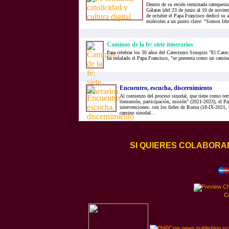
Dentro de su recién terminada catequesis
Gálatas (del 23 de junio al 10 de noviem
de octubre el Papa Francisco dedicó su a
miércoles a un punto clave: "Somos lib
Caminos de la fe: siete itinerarios
Para celebrar los 30 años del Catecismo Sinopsis "El Cateci
ha señalado el Papa Francisco, "se presenta como un camin
Encuentro, escucha, discernimiento
Al comienzo del proceso sinodal, que tiene como tem
comunión, participación, misión” (2021-2023), el Pap
intervenciones: con los fieles de Roma (18-IX-2021, u
camino sinodal...
SI QUIERES COLABORA
C