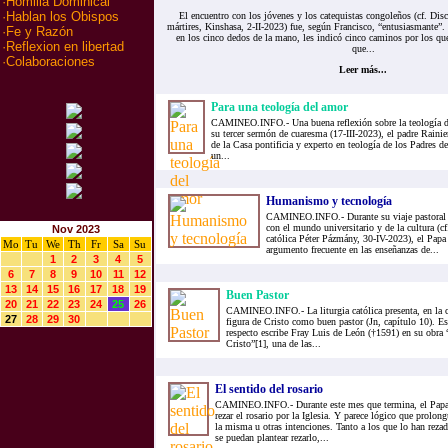
·
Homilia Dominical
·
Hablan los Obispos
El encuentro con los jóvenes y los catequistas congoleños (cf. Disc
mártires, Kinshasa, 2-II-2023) fue, según Francisco, “entusiasmante”
·
Fe y Razón
en los cinco dedos de la mano, les indicó cinco caminos por los qu
·
Reflexion en libertad
que...
·
Colaboraciones
Leer más...
Para una teología del amor
CAMINEO.INFO.- Una buena reflexión sobre la teología del
su tercer sermón de cuaresma (17-III-2023), el padre Raini
de la Casa pontificia y experto en teología de los Padres de 
un...
Humanismo y tecnología
CAMINEO.INFO.- Durante su viaje pastoral a
con el mundo universitario y de la cultura (c
Nov 2023
católica Péter Pázmány, 30-IV-2023), el Pap
Mo
Tu
We
Th
Fr
Sa
Su
argumento frecuente en las enseñanzas de...
1
2
3
4
5
6
7
8
9
10
11
12
13
14
15
16
17
18
19
Buen Pastor
20
21
22
23
24
25
26
CAMINEO.INFO.- La liturgia católica presenta, en la c
27
28
29
30
figura de Cristo como buen pastor (Jn, capítulo 10). Es
respecto escribe Fray Luis de León (†1591) en su obra
Cristo”[1], una de las...
El sentido del rosario
CAMINEO.INFO.- Durante este mes que termina, el Papa 
rezar el rosario por la Iglesia. Y parece lógico que prolo
la misma u otras intenciones. Tanto a los que lo han reza
se puedan plantear rezarlo,...