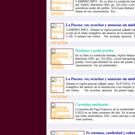
CAMINEO.INFO.- En su libro La condición huma
(ed. Paidós, Barcelona 1993, pp. 255-262), a niv
asombroso poder del perdón. Sirve para deshacer 
liberar de sus consecuencias. Sin...
La Pascua: ver, escuchar y anunciar sin mie
CAMINEO.INFO.- Durante la vigilia pascual (sábado san
se fijó en el relato evangélico del anuncio de la resurrecc
1-10). Y subrayó tres verbos. Ver, escuchar, anunciar E
Perdonar y pedir perdón
En su libro La condición humana, explica Hanna 
Barcelona 1993, pp. 255-262), a nivel antropoló
perdón. Sirve para deshacer los actos del pasado y
consecuencias. Sin ser perdonados...
La Pascua: ver, escuchar y anunciar sin mie
Durante la vigilia pascual (sábado santo, 16-IV-2022), Fra
evangélico del anuncio de la resurrección a las mujeres (
tres verbos. Ver, escuchar, anunciar En primer lugar, v
Custodiar meditando
La homilía del Papa Francisco en la solemnidad 
I-2022) es un buen comienzo del año. En la escue
que todos necesitamos. Ella –como anticipo y madr
como primera...
Fe cristiana, catolicidad y cultur