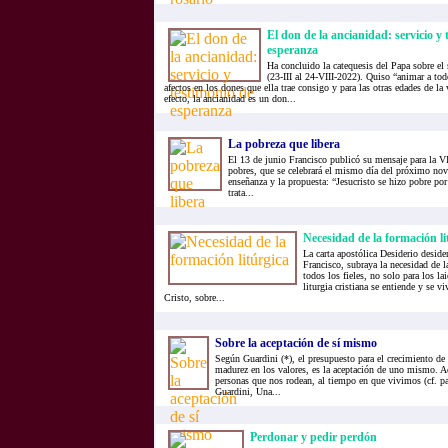
El don de la ancianidad: servicio y 
esperanza
Ha concluido la catequesis del Papa sobre el s
(23-III al 24-VIII-2022). Quiso “animar a tod
afectos en los dones que ella trae consigo y para las otras edades de la 
efecto, la ancianidad es un don...
La pobreza que libera
El 13 de junio Francisco publicó su mensaje para la V
pobres, que se celebrará el mismo día del próximo no
enseñanza y la propuesta: “Jesucristo se hizo pobre por
trata...
Necesidad de la formación li
La carta apostólica Desiderio deside
Francisco, subraya la necesidad de l
todos los fieles, no solo para los lai
liturgia cristiana se entiende y se 
Cristo, sobre...
Sobre la aceptación de sí mismo
Según Guardini (*), el presupuesto para el crecimiento de l
madurez en los valores, es la aceptación de uno mismo. Ac
personas que nos rodean, al tiempo en que vivimos (cf. pa
Guardini, Una...
Perdonar y pedir perdón