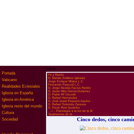
www
Portada
·
Fe y Razón
·
D. Ramiro Pellitero Iglesias
Vaticano
·
Jorge Enrique Mújica L.C.
·
Fernando Pascual L.C.
Realidades Eclesiales
·
D. Jorge Nicolás Facíus Redón
·
D. Javier Mira Garcia-Gutierrez
Iglesia en España
·
D. Pablo Mª Ozcoidi
·
D. Rafael Hernandez
Iglesia en América
·
D. José Israel Pequero Aquino
·
D. Rafael Tortonda Zarzoso
Iglesia resto del mundo
·
D. Paulo Reis Godinho
·
.../... Psicología a la luz de la fé
Cultura
·
Testimonios de fe
Cinco dedos, cinco cami
Sociedad