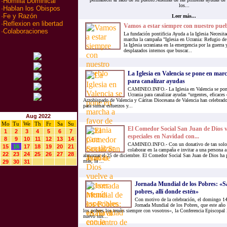
·
Homilia Dominical
los...
·
Hablan los Obispos
·
Fe y Razón
Leer más...
·
Reflexion en libertad
Vamos a estar siempre con nuestro pue
·
Colaboraciones
La fundación pontificia Ayuda a la Iglesia Necesi
marcha la campaña "Iglesia en Ucrania: Refugio de 
la Iglesia ucraniana en la emergencia por la guerra 
desplazados internos que buscar...
La Iglesia en Valencia se pone en mar
para canalizar ayudas
CAMINEO.INFO.- La Iglesia en Valencia se pone
Ucrania para canalizar ayudas “urgentes, eficaces
Arzobispado de Valencia y Cáritas Diocesana de Valencia han celebrad
para sumar esfuerzos y...
Aug 2022
Mo
Tu
We
Th
Fr
Sa
Su
El Comedor Social San Juan de Dios v
1
2
3
4
5
6
7
especiales en Navidad con...
8
9
10
11
12
13
14
CAMINEO.INFO.- Con un donativo de tan solo 6
15
16
17
18
19
20
21
colaborar en la campaña e invitar a una persona 
22
23
24
25
26
27
28
almorzar el 25 de diciembre. El Comedor Social San Juan de Dios ha 
más, la ...
29
30
31
Jornada Mundial de los Pobres: «Sal
pobres, allí donde estén»
Con motivo de la celebración, el domingo 14
Jornada Mundial de los Pobres, que este año 
los pobres los tenéis siempre con vosotros», la Conferencia Episcopal
nuevo sus...