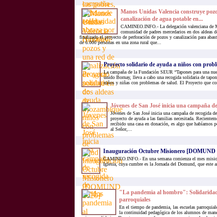
Manos Unidas Valencia construye pozo
canalización de agua potable en...
CAMINEO.INFO.- La delegación valenciana de M
comunidad de padres mercedarios en dos aldeas 
finalizado el proyecto de perforación de pozos y canalización para abast
de 6.000 personas en una zona rural que...
Proyecto solidario de ayuda a niños con prob
La campaña de la Fundación SEUR “Tapones para una nuev
unido Bornay, lleva a cabo una recogida solidaria de tapon
niños y niñas con problemas de salud. El Proyecto que co
Jóvenes de San José inicia una campaña de
Jóvenes de San José inicia una campaña de recogida de
proyecto de ayuda a las familias necesitada. Recientem
recibido una casa en donación, es algo que habíamos p
al Señor,...
Inauguración Octubre Misionero [DOMUND 
CAMINEO.INFO.- En una semana comienza el mes misione
Iglesia, cuya cumbre es la Jornada del Domund, que este a
"La pandemia al hombro": Solidaridad 
parroquiales
En el tiempo de pandemia, las escuelas parroquial
la continuidad pedagógica de los alumnos de mane