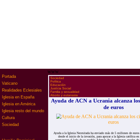
www
Portada
·
Sociedad
·
Política
Vaticano
·
Educación
·
Justícia Social
Realidades Eclesiales
·
Familia y sexualidad
·
Aborto y eutanasia
Iglesia en España
Ayuda de ACN a Ucrania alcanza los
Iglesia en América
de euros
Iglesia resto del mundo
Cultura
Sociedad
Ayuda a la Iglesia Necesitada ha enviado más de 5 millones de euros
desde el inicio de la invasión, para apoyar a la Iglesia católica en
permanecer al lado de su pueblo.Además de las primeras ayudas de