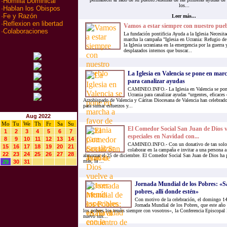
·
Homilia Dominical
los...
·
Hablan los Obispos
·
Fe y Razón
Leer más...
·
Reflexion en libertad
Vamos a estar siempre con nuestro pue
·
Colaboraciones
La fundación pontificia Ayuda a la Iglesia Necesi
marcha la campaña "Iglesia en Ucrania: Refugio de 
la Iglesia ucraniana en la emergencia por la guerra 
desplazados internos que buscar...
La Iglesia en Valencia se pone en mar
para canalizar ayudas
CAMINEO.INFO.- La Iglesia en Valencia se pone
Ucrania para canalizar ayudas “urgentes, eficaces
Arzobispado de Valencia y Cáritas Diocesana de Valencia han celebrad
para sumar esfuerzos y...
Aug 2022
Mo
Tu
We
Th
Fr
Sa
Su
El Comedor Social San Juan de Dios v
1
2
3
4
5
6
7
especiales en Navidad con...
8
9
10
11
12
13
14
CAMINEO.INFO.- Con un donativo de tan solo 6
15
16
17
18
19
20
21
colaborar en la campaña e invitar a una persona 
22
23
24
25
26
27
28
almorzar el 25 de diciembre. El Comedor Social San Juan de Dios ha 
más, la ...
29
30
31
Jornada Mundial de los Pobres: «Sal
pobres, allí donde estén»
Con motivo de la celebración, el domingo 14
Jornada Mundial de los Pobres, que este año 
los pobres los tenéis siempre con vosotros», la Conferencia Episcopal
nuevo sus...