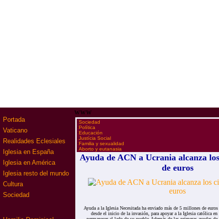
www
Portada
·
Sociedad
·
Política
Vaticano
·
Educación
·
Justícia Social
Realidades Eclesiales
·
Familia y sexualidad
·
Aborto y eutanasia
Iglesia en España
Ayuda de ACN a Ucrania alcanza los
Iglesia en América
de euros
Iglesia resto del mundo
Cultura
Sociedad
Ayuda a la Iglesia Necesitada ha enviado más de 5 millones de euros
desde el inicio de la invasión, para apoyar a la Iglesia católica en
permanecer al lado de su pueblo.Además de las primeras ayudas de