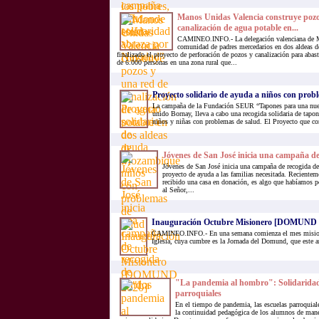
Manos Unidas Valencia construye pozo
canalización de agua potable en...
CAMINEO.INFO.- La delegación valenciana de M
comunidad de padres mercedarios en dos aldeas 
finalizado el proyecto de perforación de pozos y canalización para abast
de 6.000 personas en una zona rural que...
Proyecto solidario de ayuda a niños con prob
La campaña de la Fundación SEUR “Tapones para una nuev
unido Bornay, lleva a cabo una recogida solidaria de tapon
niños y niñas con problemas de salud. El Proyecto que co
Jóvenes de San José inicia una campaña de
Jóvenes de San José inicia una campaña de recogida de
proyecto de ayuda a las familias necesitada. Recientem
recibido una casa en donación, es algo que habíamos p
al Señor,...
Inauguración Octubre Misionero [DOMUND 
CAMINEO.INFO.- En una semana comienza el mes misione
Iglesia, cuya cumbre es la Jornada del Domund, que este a
"La pandemia al hombro": Solidaridad 
parroquiales
En el tiempo de pandemia, las escuelas parroquial
la continuidad pedagógica de los alumnos de mane