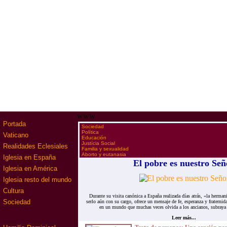
www
Portada
·
Sociedad
·
Política
Vaticano
·
Educación
·
Justícia Social
Realidades Eclesiales
·
Familia y sexualidad
·
Aborto y eutanasia
Iglesia en España
El pobre es nuestro Señ
Iglesia en América
Iglesia resto del mundo
Cultura
Durante su visita canónica a España realizada días atrás, «la herman
Sociedad
serlo aún con su cargo, ofrece un mensaje de fe, esperanza y fraterni
en un mundo que muchas veces olvida a los ancianos, subraya q
Leer más...