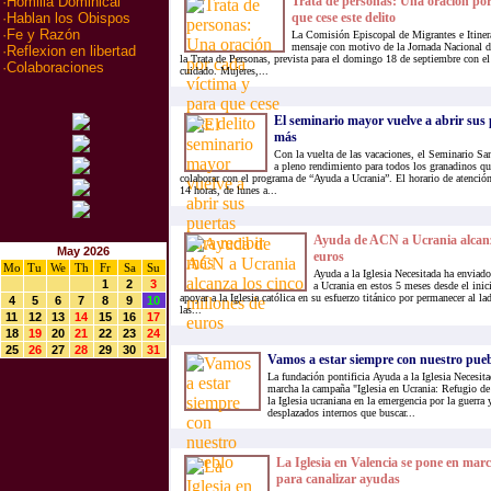
Trata de personas: Una oración por
·
Homilia Dominical
que cese este delito
·
Hablan los Obispos
·
Fe y Razón
La Comisión Episcopal de Migrantes e Itine
mensaje con motivo de la Jornada Nacional d
·
Reflexion en libertad
la Trata de Personas, prevista para el domingo 18 de septiembre con el
·
Colaboraciones
cuidado. Mujeres,...
El seminario mayor vuelve a abrir sus 
más
Con la vuelta de las vacaciones, el Seminario Sa
a pleno rendimiento para todos los granadinos que
colaborar con el programa de “Ayuda a Ucrania”. El horario de atención 
14 horas, de lunes a...
Ayuda de ACN a Ucrania alcanza
May 2026
euros
Mo
Tu
We
Th
Fr
Sa
Su
Ayuda a la Iglesia Necesitada ha enviad
1
2
3
a Ucrania en estos 5 meses desde el inic
apoyar a la Iglesia católica en su esfuerzo titánico por permanecer al 
4
5
6
7
8
9
10
las...
11
12
13
14
15
16
17
18
19
20
21
22
23
24
25
26
27
28
29
30
31
Vamos a estar siempre con nuestro pue
La fundación pontificia Ayuda a la Iglesia Necesi
marcha la campaña "Iglesia en Ucrania: Refugio de 
la Iglesia ucraniana en la emergencia por la guerra 
desplazados internos que buscar...
La Iglesia en Valencia se pone en mar
para canalizar ayudas