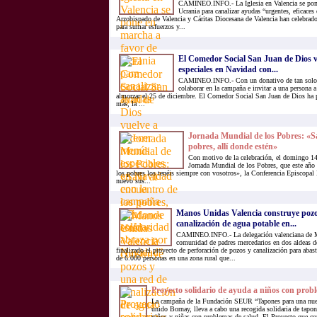
CAMINEO.INFO.- La Iglesia en Valencia se pone
Ucrania para canalizar ayudas “urgentes, eficaces
Arzobispado de Valencia y Cáritas Diocesana de Valencia han celebrad
para sumar esfuerzos y...
El Comedor Social San Juan de Dios v
especiales en Navidad con...
CAMINEO.INFO.- Con un donativo de tan solo 6
colaborar en la campaña e invitar a una persona 
almorzar el 25 de diciembre. El Comedor Social San Juan de Dios ha 
más, la ...
Jornada Mundial de los Pobres: «Sal
pobres, allí donde estén»
Con motivo de la celebración, el domingo 14
Jornada Mundial de los Pobres, que este año 
los pobres los tenéis siempre con vosotros», la Conferencia Episcopal
nuevo sus...
Manos Unidas Valencia construye pozo
canalización de agua potable en...
CAMINEO.INFO.- La delegación valenciana de M
comunidad de padres mercedarios en dos aldeas 
finalizado el proyecto de perforación de pozos y canalización para abast
de 6.000 personas en una zona rural que...
Proyecto solidario de ayuda a niños con prob
La campaña de la Fundación SEUR “Tapones para una nuev
unido Bornay, lleva a cabo una recogida solidaria de tapon
niños y niñas con problemas de salud. El Proyecto que co