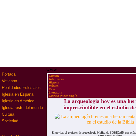
www
Portada
·
Cultura
·
Arte Sacro
Vaticano
·
História
·
Música
Realidades Eclesiales
·
Cine
·
Literatura
Iglesia en España
·
Ciencia y tecnología
La arqueología hoy es una he
Iglesia en América
imprescindible en el estudio de
Iglesia resto del mundo
Cultura
Sociedad
Entrevista al profesor de arqueología bíblica de SOBICAIN que próx
online bajo el título