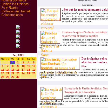
·
Homilia Dominical
·
Hablan los Obispos
Leer más...
·
Fe y Razón
¿Por qué los monjes empezaron a ela
·
Reflexion en libertad
La primera razón por la que los monjes comenza
·
Colaboraciones
los monasterios es que el agua era insalubre, po
cerveza la purificaba. «No sabían muy bien por 
de que los que bebían cerveza...
Pruebas de que el Sudario de Oviedo
envolvieron al mismo hombre
«Simón Pedro entró en el sepulcro: vio los lien
con que le habían cubierto la cabeza, no con los
[sobre sí mismo] en un sitio aparte». Ese sudario «que cita el evangel
en...
Sep 2021
Dos incógnitas sobre
Mo
Tu
We
Th
Fr
Sa
Su
abiertas: su tumba y 
1
2
3
4
5
su...
6
7
8
9
10
11
12
13
14
15
16
17
18
19
"Esteban, lleno de gracia y 
pueblo grandes prodigios y señales. Se levantaron unos... y se pusiero
20
21
22
23
24
25
26
pero no podían resistir a la sabiduría y al Espíritu con que hablaba", 
27
28
29
30
Apóstoles (6,...
Ex espía de la Unión Soviética: Nos
Teología de la Liberación
Espionaje profundo en el corazón de Europa.
servicio secreto de la Unión Soviética). Dese
comunista. Ion Mihai Pacepa fue general de la policía secreta de la R
de desertar a fines de la...