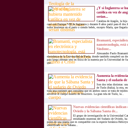
¿Y si Inglaterra se 
católica en vez de ang
serían...
Catalina de Aragón, la hija
casó con Enrique VIII de Inglaterra y durante 8 años parió para él dos h
todos murieron en el parto o siendo bebés, excepto María, que llegaría 
Bramanti, especialista
nanotecnología, está 
Sindone...
Alessandro Paolo Bramanti 
electrónica de la Universidad de Pavía, donde también completó un do
para luego obtener otro en física de la materia por la Universidad de S
que...
Aumenta la evidencia
Santa y el sudario de 
Son dos telas distintas: una
de Turín (Italia); la otra, 
toda una corriente que considera que en ambos casos se trata de tejidos
envolver el cuerpo muerto de Jesucristo. La gran tela de Turín, la...
Nuevas evidencias científicas indican
Oviedo y la Sábana Santa de...
El grupo de investigación de la Universidad Cat
estudiando muestras del Sudario de Oviedo, ha 
polen de una planta que es compatible con la especie botánica Helicr
identificado en la Sábana...