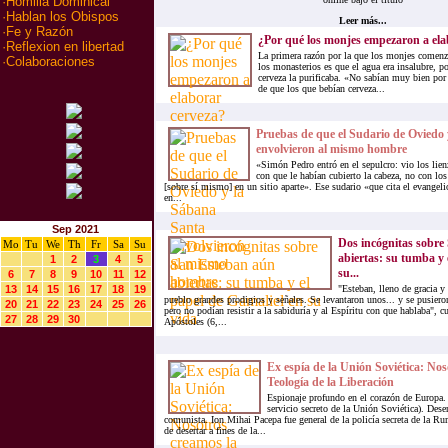
·
Homilia Dominical
·
Hablan los Obispos
Leer más...
·
Fe y Razón
¿Por qué los monjes empezaron a ela
·
Reflexion en libertad
La primera razón por la que los monjes comenza
·
Colaboraciones
los monasterios es que el agua era insalubre, po
cerveza la purificaba. «No sabían muy bien por 
de que los que bebían cerveza...
Pruebas de que el Sudario de Oviedo
envolvieron al mismo hombre
«Simón Pedro entró en el sepulcro: vio los lien
con que le habían cubierto la cabeza, no con los
[sobre sí mismo] en un sitio aparte». Ese sudario «que cita el evangel
en...
Sep 2021
Dos incógnitas sobre
Mo
Tu
We
Th
Fr
Sa
Su
abiertas: su tumba y 
1
2
3
4
5
su...
6
7
8
9
10
11
12
13
14
15
16
17
18
19
"Esteban, lleno de gracia y 
pueblo grandes prodigios y señales. Se levantaron unos... y se pusiero
20
21
22
23
24
25
26
pero no podían resistir a la sabiduría y al Espíritu con que hablaba", 
27
28
29
30
Apóstoles (6,...
Ex espía de la Unión Soviética: Nos
Teología de la Liberación
Espionaje profundo en el corazón de Europa.
servicio secreto de la Unión Soviética). Dese
comunista. Ion Mihai Pacepa fue general de la policía secreta de la R
de desertar a fines de la...