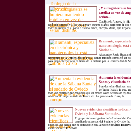
¿Y si Inglaterra se 
católica en vez de ang
serían...
Catalina de Aragón, la hija
casó con Enrique VIII de Inglaterra y durante 8 años parió para él dos h
todos murieron en el parto o siendo bebés, excepto María, que llegaría 
Bramanti, especialista
nanotecnología, está 
Sindone...
Alessandro Paolo Bramanti 
electrónica de la Universidad de Pavía, donde también completó un do
para luego obtener otro en física de la materia por la Universidad de S
que...
Aumenta la evidencia
Santa y el sudario de 
Son dos telas distintas: una
de Turín (Italia); la otra, 
toda una corriente que considera que en ambos casos se trata de tejidos
envolver el cuerpo muerto de Jesucristo. La gran tela de Turín, la...
Nuevas evidencias científicas indican
Oviedo y la Sábana Santa de...
El grupo de investigación de la Universidad Cat
estudiando muestras del Sudario de Oviedo, ha 
polen de una planta que es compatible con la especie botánica Helicr
identificado en la Sábana...