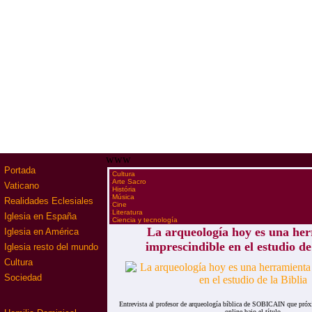
www
Portada
·
Cultura
·
Arte Sacro
Vaticano
·
História
·
Música
Realidades Eclesiales
·
Cine
·
Literatura
Iglesia en España
·
Ciencia y tecnología
La arqueología hoy es una he
Iglesia en América
imprescindible en el estudio de
Iglesia resto del mundo
Cultura
Sociedad
Entrevista al profesor de arqueología bíblica de SOBICAIN que próx
online bajo el título