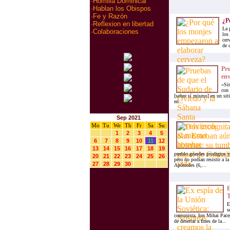
·
Homilia Dominical
·
Hablan los Obispos
·
Fe y Razón
¿P
·
Reflexion en libertad
La 
·
Colaboraciones
los
cer
de 
Pru
env
«Sim
con 
[sobre sí mismo] en un siti
en...
Sep 2021
Mo
Tu
We
Th
Fr
Sa
Su
1
2
3
4
5
6
7
8
9
10
11
12
13
14
15
16
17
18
19
pueblo grandes prodigios y 
20
21
22
23
24
25
26
pero no podían resistir a l
27
28
29
30
Apóstoles (6,...
E
T
E
s
comunista. Ion Mihai Pacep
de desertar a fines de la...