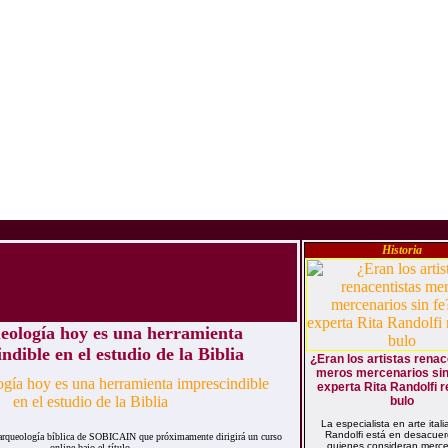
Historia
eología hoy es una herramienta
ndible en el estudio de la Biblia
¿Eran los artistas renac
meros mercenarios sin
experta Rita Randolfi r
bulo
La especialista en arte itali
Randolfi está en desacue
e arqueología bíblica de SOBICAIN que próximamente dirigirá un curso
quienes consideran merce
online bajo el título