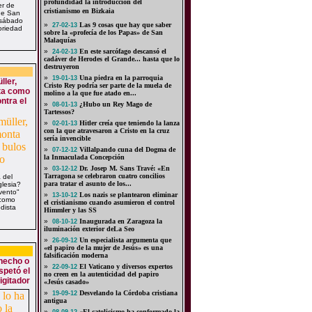
profundidad la introducción del
er de
cristianismo en Bizkaia
 de San
 sábado
»
Las 9 cosas que hay que saber
27-02-13
oriedad
sobre la «profecía de los Papas» de San
Malaquías
»
En este sarcófago descansó el
24-02-13
cadáver de Herodes el Grande... hasta que lo
destruyeron
»
Una piedra en la parroquia
19-01-13
ller,
Cristo Rey podría ser parte de la muela de
ta como
molino a la que fue atado en...
ntra el
»
¿Hubo un Rey Mago de
08-01-13
Tartessos?
»
Hitler creía que teniendo la lanza
02-01-13
con la que atravesaron a Cristo en la cruz
sería invencible
»
Villalpando cuna del Dogma de
07-12-12
la Inmaculada Concepción
»
Dr. Josep M. Sans Travé: «En
03-12-12
Tarragona se celebraron cuatro concilios
 del
para tratar el asunto de los...
glesia?
vento"
»
Los nazis se plantearon eliminar
13-10-12
 como
el cristianismo cuando asumieron el control
dista
Himmler y las SS
»
Inaugurada en Zaragoza la
08-10-12
iluminación exterior deLa Seo
»
Un especialista argumenta que
26-09-12
«el papiro de la mujer de Jesús» es una
falsificación moderna
hecho o
»
El Vaticano y diversos expertos
22-09-12
spetó el
no creen en la autenticidad del papiro
igitador
«Jesús casado»
»
Desvelando la Córdoba cristiana
19-09-12
antigua
»
«El catolicismo ha conformado la