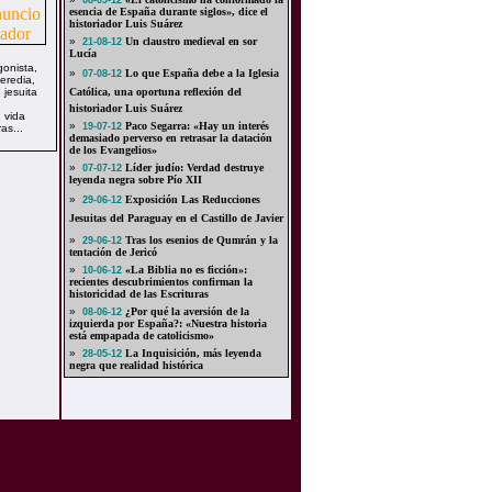
08-09-12
esencia de España durante siglos», dice el
historiador Luis Suárez
»
Un claustro medieval en sor
21-08-12
Lucía
onista,
»
Lo que España debe a la Iglesia
07-08-12
eredia,
 jesuita
Católica, una oportuna reflexión del
historiador Luis Suárez
 vida
»
Paco Segarra: «Hay un interés
19-07-12
as...
demasiado perverso en retrasar la datación
de los Evangelios»
»
Líder judío: Verdad destruye
07-07-12
leyenda negra sobre Pío XII
»
Exposición Las Reducciones
29-06-12
Jesuitas del Paraguay en el Castillo de Javier
»
Tras los esenios de Qumrán y la
29-06-12
tentación de Jericó
»
«La Biblia no es ficción»:
10-06-12
recientes descubrimientos confirman la
historicidad de las Escrituras
»
¿Por qué la aversión de la
08-06-12
izquierda por España?: «Nuestra historia
está empapada de catolicismo»
»
La Inquisición, más leyenda
28-05-12
negra que realidad histórica