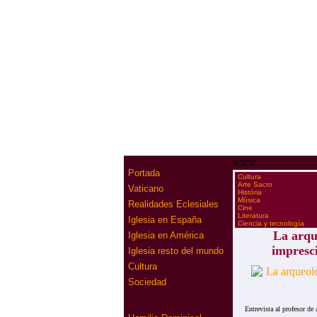
www
Portada
·
Cultura
·
Arte Sacro
Vaticano
·
História
·
Música
Realidades Eclesiales
·
Cine
·
Literatura
Iglesia en España
·
Ciencia y tecnología
La arqu
Iglesia en América
impresci
Iglesia resto del mundo
Cultura
Sociedad
Entrevista al profesor d