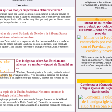
religiosos a los artistas
Renacimiento y Barroco, 
Leer más...
“más allá...
or qué los monjes empezaron a elaborar cerveza?
primera razón por la que los monjes comenzaron a elaborar cerveza en
 monasterios es que el agua era insalubre, por lo que hervirla para hacer
Historia
veza la purificaba. «No sabían muy bien por qué, pero se dieron cuenta
que los que bebían cerveza...
Militar de la Repúbl
encarcelado por colabo
el Pravda... pero era ca
ebas de que el Sudario de Oviedo y la Sábana Santa
provida
olvieron al mismo hombre
ón Pedro entró en el sepulcro: vio los lienzos tendidos y el sudario
que le habían cubierto la cabeza, no con los lienzos, sino enrollado
o aparte». Ese sudario «que cita el evangelio de san Juan lo tenemos
"Sólo me sostenía la prof
en la resurrección", recor
Dos incógnitas sobre San Esteban aún
filósofo y ensayista Julián
abiertas: su tumba y el papel de Gamaliel en
varios años después de la
su...
de su...
"Esteban, lleno de gracia y de poder, realizaba entre el
señales. Se levantaron unos... y se pusieron a disputar con Esteban;
a sabiduría y al Espíritu con que hablaba", cuentan los Hechos de los
Historia
Comienza la búsqueda
antigua iglesia del sigl
x espía de la Unión Soviética: Nosotros creamos la
San Nicolás
eología de la Liberación
spionaje profundo en el corazón de Europa. Secretos en la KGB (el
ervicio secreto de la Unión Soviética). Deserción de una nación
a fue general de la policía secreta de la Rumania comunista hasta antes