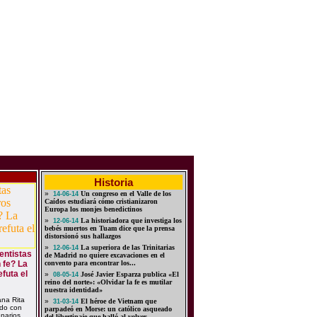
Historia
»
Un congreso en el Valle de los
14-06-14
Caídos estudiará cómo cristianizaron
Europa los monjes benedictinos
»
La historiadora que investiga los
12-06-14
bebés muertos en Tuam dice que la prensa
distorsionó sus hallazgos
»
La superiora de las Trinitarias
12-06-14
entistas
de Madrid no quiere excavaciones en el
 fe? La
convento para encontrar los...
efuta el
»
José Javier Esparza publica «El
08-05-14
reino del norte»: «Olvidar la fe es mutilar
nuestra identidad»
ana Rita
»
El héroe de Vietnam que
31-03-14
rdo con
parpadeó en Morse: un católico asqueado
narios
del libertinaje que halló al volver