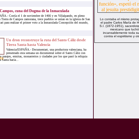
 Campos, cuna del Dogma de la Inmaculada
ÑA.- Corría el 1 de noviembre de 1466 y en Villalpando, en pleno
a Tierra de Campos zamorana, trece pueblos se unían en la iglesia de San
Lo contaba el mismo protag
ari para realizar el primer voto a la Inmaculada Concepción del mundo,
el padre Carlos María de H
S.I. (1872-1951), sacerdote
mexicano que luchó
incansablemente toda su
contra el espiritismo y otr
Un dron reconstruye la ruta del Santo Cáliz desde
Tierra Santa hasta Valencia
Valencia/ESPAÑA.- Documentart, una productora valenciana, ha
presentado esta semana un documental sobre el Santo Cáliz con
 parajes, ermitas, monasterios y ciudades por los que pasó la reliquia
a Santa hacia...