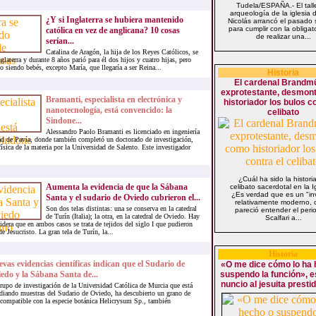
Tudela/ESPAÑA.- El tall
arqueología de la iglesia
¿Y si Inglaterra se hubiera mantenido
Nicolás arrancó el pasado
para cumplir con la obligat
católica en vez de anglicana? 10 cosas
de realizar una...
serían...
Catalina de Aragón, la hija de los Reyes Católicos, se
glaterra y durante 8 años parió para él dos hijos y cuatro hijas, pero
o siendo bebés, excepto María, que llegaría a ser Reina...
Historia
El cardenal Brandmü
exprotestante, desmon
Bramanti, especialista en electrónica y
historiador los bulos co
nanotecnología, está convencido: la
celibato
Sindone...
Alessandro Paolo Bramanti es licenciado en ingeniería
dad de Pavía, donde también completó un doctorado de investigación,
física de la materia por la Universidad de Salento. Este investigador
¿Cuál ha sido la historia
Aumenta la evidencia de que la Sábana
celibato sacerdotal en la I
¿Es verdad que es un "in
Santa y el sudario de Oviedo cubrieron el...
relativamente moderno,
Son dos telas distintas: una se conserva en la catedral
pareció entender el perio
de Turín (Italia); la otra, en la catedral de Oviedo. Hay
Scalfari a...
idera que en ambos casos se trata de tejidos del siglo I que pudieron
e Jesucristo. La gran tela de Turín, la...
Historia
vas evidencias científicas indican que el Sudario de
«O me dice cómo lo ha 
edo y la Sábana Santa de...
suspendo la función», e
nuncio al jesuita prestid
rupo de investigación de la Universidad Católica de Murcia que está
diando muestras del Sudario de Oviedo, ha descubierto un grano de
 compatible con la especie botánica Helicrysum Sp., también