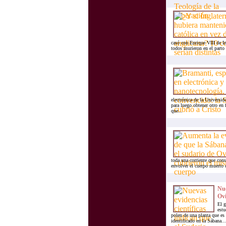
casó con Enrique VIII de In
todos murieron en el parto 
electrónica de la Universi
para luego obtener otro en 
que...
toda una corriente que cons
envolver el cuerpo muerto d
Nue
Ovi
El g
estu
polen de una planta que es
identificado en la Sábana...