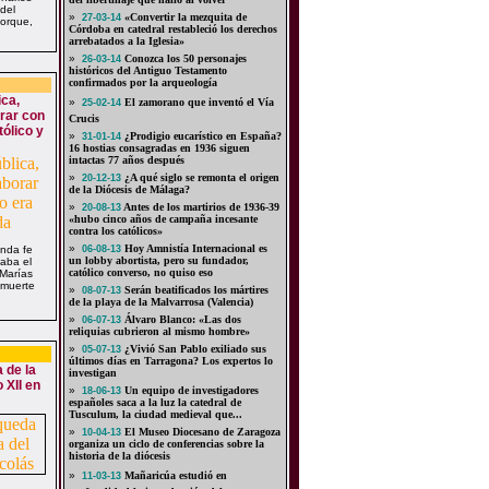
 del
»
«Convertir la mezquita de
27-03-14
porque,
Córdoba en catedral restableció los derechos
arrebatados a la Iglesia»
»
Conozca los 50 personajes
26-03-14
históricos del Antiguo Testamento
confirmados por la arqueología
ica,
»
El zamorano que inventó el Vía
25-02-14
rar con
Crucis
tólico y
»
¿Prodigio eucarístico en España?
31-01-14
16 hostias consagradas en 1936 siguen
intactas 77 años después
»
¿A qué siglo se remonta el origen
20-12-13
de la Diócesis de Málaga?
»
Antes de los martirios de 1936-39
20-08-13
«hubo cinco años de campaña incesante
contra los católicos»
»
Hoy Amnistía Internacional es
unda fe
06-08-13
un lobby abortista, pero su fundador,
daba el
católico converso, no quiso eso
 Marías
 muerte
»
Serán beatificados los mártires
08-07-13
de la playa de la Malvarrosa (Valencia)
»
Álvaro Blanco: «Las dos
06-07-13
reliquias cubrieron al mismo hombre»
»
¿Vivió San Pablo exiliado sus
05-07-13
últimos días en Tarragona? Los expertos lo
 de la
investigan
o XII en
»
Un equipo de investigadores
18-06-13
españoles saca a la luz la catedral de
Tusculum, la ciudad medieval que...
»
El Museo Diocesano de Zaragoza
10-04-13
organiza un ciclo de conferencias sobre la
historia de la diócesis
»
Mañaricúa estudió en
11-03-13