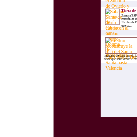
Tierra de
Zamora/ESPA
corazón de l
Nicolás de B
que se...
imágenes de cada uno de los
desde que salió desde Tierr