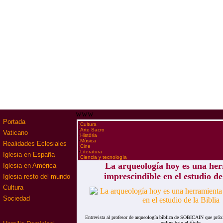
www
Portada
·
Cultura
·
Arte Sacro
Vaticano
·
História
·
Música
Realidades Eclesiales
·
Cine
·
Literatura
Iglesia en España
·
Ciencia y tecnología
La arqueología hoy es una he
Iglesia en América
imprescindible en el estudio de
Iglesia resto del mundo
Cultura
Sociedad
Entrevista al profesor de arqueología bíblica de SOBICAIN que próx
online bajo el título