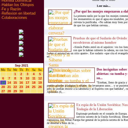
·
Homilia Dominical
·
Hablan los Obispos
Leer más...
·
Fe y Razón
¿Por qué los monjes empezaron a ela
·
Reflexion en libertad
La primera razón por la que los monjes comenza
·
Colaboraciones
los monasterios es que el agua era insalubre, po
cerveza la purificaba. «No sabían muy bien por 
de que los que bebían cerveza...
Pruebas de que el Sudario de Oviedo
envolvieron al mismo hombre
«Simón Pedro entró en el sepulcro: vio los lien
con que le habían cubierto la cabeza, no con los
[sobre sí mismo] en un sitio aparte». Ese sudario «que cita el evangel
en...
Sep 2021
Dos incógnitas sobre
Mo
Tu
We
Th
Fr
Sa
Su
abiertas: su tumba y 
1
2
3
4
5
su...
6
7
8
9
10
11
12
13
14
15
16
17
18
19
"Esteban, lleno de gracia y 
pueblo grandes prodigios y señales. Se levantaron unos... y se pusiero
20
21
22
23
24
25
26
pero no podían resistir a la sabiduría y al Espíritu con que hablaba", 
27
28
29
30
Apóstoles (6,...
Ex espía de la Unión Soviética: Nos
Teología de la Liberación
Espionaje profundo en el corazón de Europa.
servicio secreto de la Unión Soviética). Dese
comunista. Ion Mihai Pacepa fue general de la policía secreta de la R
de desertar a fines de la...