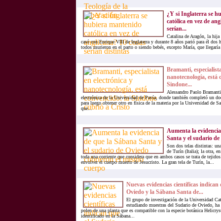
¿Y si Inglaterra se 
católica en vez de ang
serían...
Catalina de Aragón, la hija
casó con Enrique VIII de Inglaterra y durante 8 años parió para él dos h
todos murieron en el parto o siendo bebés, excepto María, que llegaría 
Bramanti, especialista
nanotecnología, está 
Sindone...
Alessandro Paolo Bramanti 
electrónica de la Universidad de Pavía, donde también completó un do
para luego obtener otro en física de la materia por la Universidad de S
que...
Aumenta la evidencia
Santa y el sudario de 
Son dos telas distintas: una
de Turín (Italia); la otra, 
toda una corriente que considera que en ambos casos se trata de tejidos
envolver el cuerpo muerto de Jesucristo. La gran tela de Turín, la...
Nuevas evidencias científicas indican
Oviedo y la Sábana Santa de...
El grupo de investigación de la Universidad Cat
estudiando muestras del Sudario de Oviedo, ha 
polen de una planta que es compatible con la especie botánica Helicr
identificado en la Sábana...