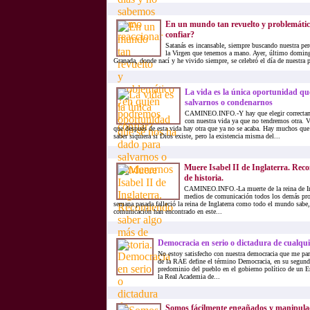
En un mundo tan revuelto y problemáti
confiar?
Satanás es incansable, siempre buscando nuestra per
la Virgen que tenemos a mano. Ayer, último doming
Granada, donde nací y he vivido siempre, se celebró el día de nuestra p
La vida es la única oportunidad qu
salvarnos o condenarnos
CAMINEO.INFO.-Y hay que elegir correctam
con nuestra vida ya que no tendremos otra. V
que después de esta vida hay otra que ya no se acaba. Hay muchos q
saber siquiera si Dios existe, pero la existencia misma del...
Muere Isabel II de Inglaterra. Rec
de historia.
CAMINEO.INFO.-La muerte de la reina de Ing
medios de comunicación todos los demás pr
semana pasada falleció la reina de Inglaterra como todo el mundo sabe
comunicación han encontrado en este...
Democracia en serio o dictadura de cualqui
No estoy satisfecho con nuestra democracia que me par
de la RAE define el término Democracia, en su segund
predominio del pueblo en el gobierno político de un Es
la Real Academia de...
Somos fácilmente engañados y manipul