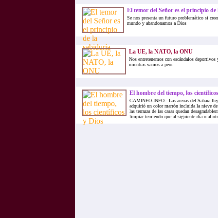
El temor del Señor es el principio de
Se nos presenta un futuro problemático si cree
mundo y abandonamos a Dios
La UE, la NATO, la ONU
Nos entretenemos con escándalos deportivos y
mientras vamos a peor.
El hombre del tiempo, los científico
CAMINEO.INFO.- Las arenas del Sahara lleg
adquirió un color marrón incluida la nieve de
las terrazas de las casas quedan desagradable
limpiar temiendo que al siguiente día o al otr