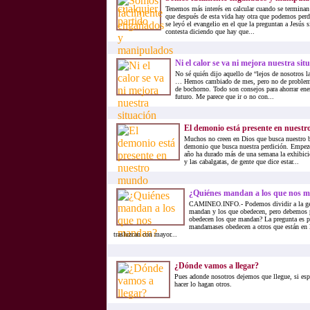
Tenemos más interés en calcular cuando se terminan
que después de esta vida hay otra que podemos per
se leyó el evangelio en el que la preguntan a Jesús 
contesta diciendo que hay que...
Ni el calor se va ni mejora nuestra sit
No sé quién dijo aquello de “lejos de nosotros l
… Hemos cambiado de mes, pero no de problema
de bochorno. Todo son consejos para ahorrar ene
futuro. Me parece que ir o no con...
El demonio está presente en nuest
Muchos no creen en Dios que busca nuestro b
demonio que busca nuestra perdición. Empezó
año ha durado más de una semana la exhibici
y las cabalgatas, de gente que dice estar...
¿Quiénes mandan a los que nos 
CAMINEO.INFO.- Podemos dividir a la gen
mandan y los que obedecen, pero debemos 
obedecen los que mandan? La pregunta es pe
mandamases obedecen a otros que están en 
trasluzcan con mayor...
¿Dónde vamos a llegar?
Pues adonde nosotros dejemos que llegue, si es
hacer lo hagan otros.