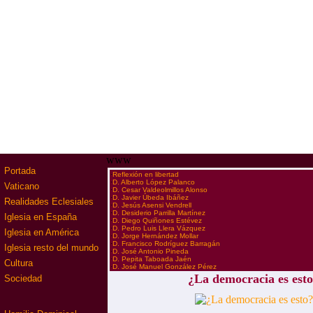
www
Portada
·
Reflexión en libertad
·
D. Alberto López Palanco
Vaticano
·
D. Cesar Valdeolmillos Alonso
·
D. Javier Úbeda Ibáñez
Realidades Eclesiales
·
D. Jesús Asensi Vendrell
·
D. Desiderio Parrilla Martínez
Iglesia en España
·
D. Diego Quiñones Estévez
·
D. Pedro Luis Llera Vázquez
Iglesia en América
·
D. Jorge Hernández Mollar
·
D. Francisco Rodríguez Barragán
Iglesia resto del mundo
·
D. José Antonio Pineda
·
D. Pepita Taboada Jaén
Cultura
·
D. José Manuel González Pérez
¿La democracia es est
Sociedad