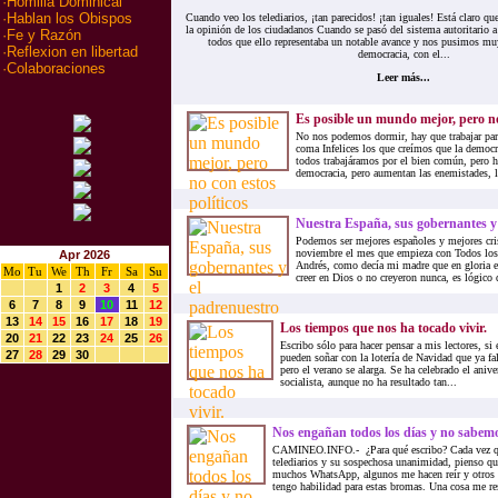
·
Homilia Dominical
·
Hablan los Obispos
Cuando veo los telediarios, ¡tan parecidos! ¡tan iguales! Está claro qu
la opinión de los ciudadanos Cuando se pasó del sistema autoritario a
·
Fe y Razón
todos que ello representaba un notable avance y nos pusimos mu
·
Reflexion en libertad
democracia, con el...
·
Colaboraciones
Leer más...
Es posible un mundo mejor, pero no 
No nos podemos dormir, hay que trabajar para
coma Infelices los que creímos que la democr
todos trabajáramos por el bien común, pero h
democracia, pero aumentan las enemistades, l
Nuestra España, sus gobernantes y
Podemos ser mejores españoles y mejores cri
noviembre el mes que empieza con Todos los
Apr 2026
Andrés, como decía mi madre que en gloria e
Mo
Tu
We
Th
Fr
Sa
Su
creer en Dios o no creyeron nunca, es lógico 
1
2
3
4
5
6
7
8
9
10
11
12
13
14
15
16
17
18
19
Los tiempos que nos ha tocado vivir.
20
21
22
23
24
25
26
Escribo sólo para hacer pensar a mis lectores, si
27
28
29
30
pueden soñar con la lotería de Navidad que ya fa
pero el verano se alarga. Se ha celebrado el anive
socialista, aunque no ha resultado tan...
Nos engañan todos los días y no sabem
CAMINEO.INFO.- ¿Para qué escribo? Cada vez qu
telediarios y su sospechosa unanimidad, pienso q
muchos WhatsApp, algunos me hacen reír y otros 
tengo habilidad para estas bromas. Una cosa me res