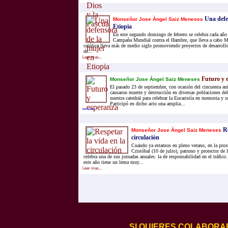
Una defe
Monseñor Jose Àngel Saiz Meneses
Etiopia
En este segundo domingo de febrero se celebra cada año l
Campaña Mundial contra el Hambre, que lleva a cabo 
católica lleva más de medio siglo promoviendo proyectos de desarroll
de...
Leer mas...
Futuro y 
Monseñor Jose Àngel Saiz Meneses
El pasado 23 de septiembre, con ocasión del cincuenta ani
causaron muerte y destrucción en diversas poblaciones de
nuestra catedral para celebrar la Eucaristía en memoria y s
Participó en dicho acto una amplia...
leer mas...
Re
Monseñor Jose Àngel Saiz Meneses
circulación
Cuando ya estamos en pleno verano, en la prox
Cristóbal (10 de julio), patrono y protector de 
celebra una de sus jornadas anuales: la de responsabilidad en el tráfico
este año tiene un lema muy...
Leer mas...
SI QUIERES COLABORA