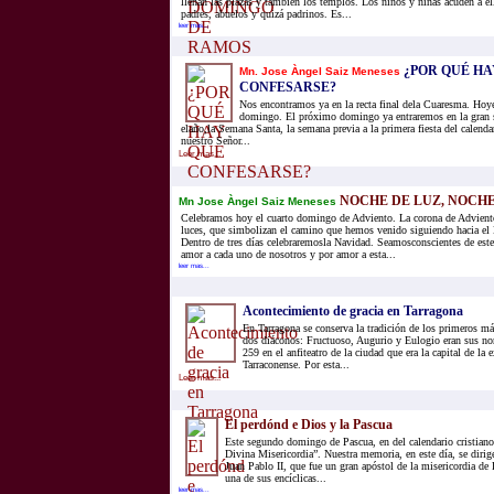
llenan las plazas y también los templos. Los niños y niñas acuden a e
padres, abuelos y quizá padrinos. Es...
leer mas...
¿POR QUÉ HA
Mn. Jose Àngel Saiz Meneses
CONFESARSE?
Nos encontramos ya en la recta final dela Cuaresma. Hoy
domingo. El próximo domingo ya entraremos en la gran s
elaño,la Semana Santa, la semana previa a la primera fiesta del calendar
nuestro Señor...
Leer mas...
NOCHE DE LUZ, NOCHE
Mn Jose Àngel Saiz Meneses
Celebramos hoy el cuarto domingo de Adviento. La corona de Adviento
luces, que simbolizan el camino que hemos venido siguiendo hacia el
Dentro de tres días celebraremosla Navidad. Seamosconscientes de est
amor a cada uno de nosotros y por amor a esta...
leer mas...
Acontecimiento de gracia en Tarragona
En Tarragona se conserva la tradición de los primeros má
dos diáconos: Fructuoso, Augurio y Eulogio eran sus no
259 en el anfiteatro de la ciudad que era la capital de la
Tarraconense. Por esta...
Leer mas...
El perdónd e Dios y la Pascua
Este segundo domingo de Pascua, en del calendario cristiano
Divina Misericordia”. Nuestra memoria, en este día, se dirige
Juan Pablo II, que fue un gran apóstol de la misericordia de 
una de sus encíclicas...
leer mas...