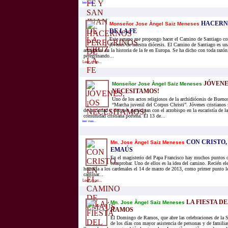
leer mas...
HACERN
Monseñor Jose Àngel Saiz Meneses
DE LA FE
Este verano me propongo hacer el Camino de Santiago co
jóvenes de nuestra diócesis. El Camino de Santiago es un
arraigadas en la historia de la fe en Europa. Se ha dicho con toda razó
peregrinando...
Leer mas...
JÓVENES
Monseñor Jose Àngel Saiz Meneses
NECESITAMOS!
Uno de los actos religiosos de la archidiócesis de Buenos
“Marcha juvenil del Corpus Christi”. Jóvenes cristianos s
de la ciudad y después participan con el arzobispo en la eucaristía de la
comunidad cristiana porteña. El 13 de...
leer mas...
CON CRISTO,
Mn. Jose Àngel Saiz Meneses
EMAÚS
En el magisterio del Papa Francisco hay muchos puntos 
comprobar. Uno de ellos es la idea del camino. Recién el
homilía a los cardenales el 14 de marzo de 2013, como primer punto l
caminar...
Leer mas...
LA FIESTA D
Mn. Jose Àngel Saiz Meneses
RAMOS
El Domingo de Ramos, que abre las celebraciones de la 
de los días con mayor asistencia de personas y de familias 