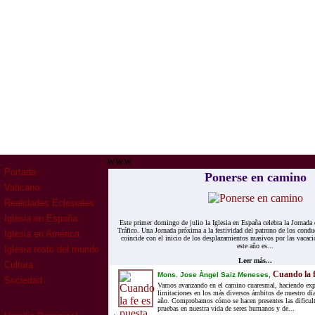
www
Portada
Ponerse en camino
Vaticano
Realidades Eclesiales
Iglesia en España
Este primer domingo de julio la Iglesia en España celebra la Jornada
Tráfico. Una Jornada próxima a la festividad del patrono de los condu
Iglesia en América
coincide con el inicio de los desplazamientos masivos por las vacac
este año es...
Iglesia resto del mundo
Leer más...
Cultura
Cuando la f
Mons. Jose Àngel Saiz Meneses,
Sociedad
Vamos avanzando en el camino cuaresmal, haciendo exper
limitaciones en los más diversos ámbitos de nuestro dí
año. Comprobamos cómo se hacen presentes las dificulta
pruebas en nuestra vida de seres humanos y de...