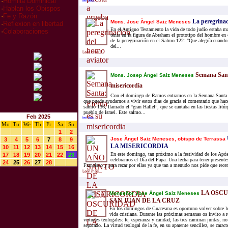
·
Homilia Dominical
leer mas...
·
Hablan los Obispos
·
Fe y Razón
La peregrinac
Mons. Jose Àngel Saiz Meneses
·
Reflexion en libertad
En el Antiguo Testamento la vida de todo judío estaba ma
·
Colaboraciones
tenía en la figura de Abraham el prototipo del hombre en
de la peregrinación en el Salmo 122: "Que alegría cuando
del...
Leer mas...
Semana Santa
Mons. Josep Àngel Saiz Meneses
misericordia
Con el domingo de Ramos entramos en la Semana Santa d
que puede ayudarnos a vivir estos días de gracia el comentario que hace
salmo 136, llamado el “gran Hallel”, que se cantaba en las fiestas litú
pueblo de Israel. Este salmo...
Feb 2025
leer mas...
Mo
Tu
We
Th
Fr
Sa
Su
1
2
Jose Àngel Saiz Meneses, obispo de Terrassa
3
4
5
6
7
8
9
LA MISERICORDIA
10
11
12
13
14
15
16
En este domingo, tan próximo a la festividad de los Apó
17
18
19
20
21
22
23
celebramos el Día del Papa. Una fecha para tener presente
24
25
26
27
28
Francisco y para rezar por ellas ya que tan a menudo nos pide que recem
Leer mas...
LA OSCU
Monseñor Jose Àngel Saiz Meneses
SAN JUAN DE LA CRUZ
En los domingos de Cuaresma es oportuno volver sobre l
vida cristiana. Durante las próximas semanas os invito a r
virtudes teologales: fe, esperanza y caridad; las tres caminan juntas, n
separado. La virtud teologal de la fe, en su aparente sencillez, se caracte