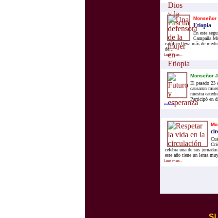
Monseñor 
Etiopia
En este segu
Campaña Mun
católica lleva más de medi
de...
Leer mas...
Monseñor J
El pasado 23 d
causaron muer
nuestra catedr
Participó en d
leer mas...
Mo
cir
Cua
Cri
celebra una de sus jornadas
este año tiene un lema muy
Leer mas...
S