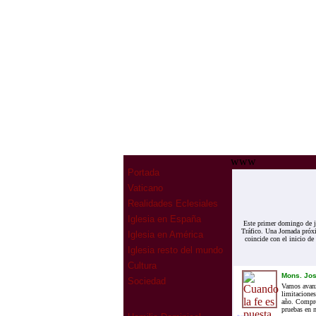
www
Portada
Vaticano
Realidades Eclesiales
Iglesia en España
Este primer domingo de ju
Tráfico. Una Jornada próxi
Iglesia en América
coincide con el inicio d
Iglesia resto del mundo
Cultura
Mons. Jos
Sociedad
Vamos avanz
limitaciones
año. Compro
pruebas en n