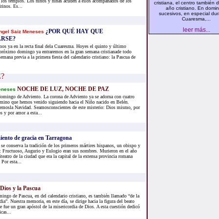
n los templos. Los niños y niñas acuden a ellos acompañados de los
cristiana, el centro también 
rinos. Es...
año cristiano. En domi
sucesivos, en especial dur
Cuaresma,...
leer más...
¿POR QUÉ HAY QUE
ngel Saiz Meneses
RSE?
os ya en la recta final dela Cuaresma. Hoyes el quinto y último
róximo domingo ya entraremos en la gran semana cristianade todo
emana previa a la primera fiesta del calendario cristiano: la Pascua de
NOCHE DE LUZ, NOCHE DE PAZ
eneses
domingo de Adviento. La corona de Adviento ya se adorna con cuatro
amino que hemos venido siguiendo hacia el Niño nacido en Belén.
aremosla Navidad. Seamosconscientes de este misterio: Dios mismo, por
s y por amor a esta...
iento de gracia en Tarragona
se conserva la tradición de los primeros mártires hispanos, un obispo y
: Fructuoso, Augurio y Eulogio eran sus nombres. Murieron en el año
iteatro de la ciudad que era la capital de la extensa provincia romana
 Por esta...
Dios y la Pascua
ingo de Pascua, en del calendario cristiano, es también llamado “de la
ia”. Nuestra memoria, en este día, se dirige hacia la figura del beato
e fue un gran apóstol de la misericordia de Dios. A esta cuestión dedicó
cas...