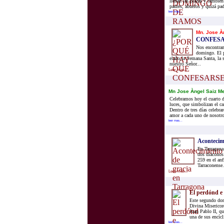
llenan las plazas y tambié
padres, abuelos y quizá pad
leer mas...
Mn. Jose À
CONFESA
Nos encontram
domingo. El p
elaño,la Semana Santa, la s
nuestro Señor...
Leer mas...
Mn Jose Àngel Saiz M
Celebramos hoy el cuarto 
luces, que simbolizan el c
Dentro de tres días celebr
amor a cada uno de nosotro
leer mas...
Acontecim
En Tarragona 
dos diáconos
259 en el anf
Tarraconense.
Leer mas...
El perdónd e 
Este segundo dom
Divina Misericord
Juan Pablo II, qu
una de sus encícli
leer mas...