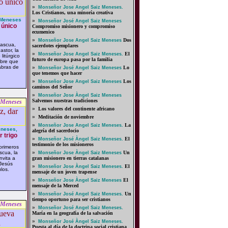
»
Monseñor Jose Angel Saiz Meneses.
Los Cristianos, una minoría creativa
 Meneses
»
Monseñor José Angel Saiz Meneses
 único
Compromiso misionero y compromiso
ecumenico
»
Dos
Monseñor Jose Angel Saiz Meneses
Pascua,
sacerdotes ejemplares
stor, la
»
El
Monseñor Jose Angel Saiz Meneses.
litúrgico
futuro de europa pasa por la familia
bre que
abras de
»
Lo
Monseñor José Angel Saiz Meneses
que tenemos que hacer
»
Los
Monseñor Jose Angel Saiz Meneses
caminos del Señor
»
Monseñor Jose Àngel Saiz Meneses
Salvemos nuestras tradiciones
 Meneses
»
Los valores del continente africano
»
Meditación de noviembre
»
La
Monseñor Jose Angel Saiz Meneses.
eneses,
alegría del sacerdocio
r trigo
»
El
Monseñor José Àngel Saiz Meneses.
testimonio de los misioneros
primeros
scua, la
»
Un
Monseñor Jose Àngel Saiz Meneses
nvita a
gran misionero en tierras catalanas
 Jesús
»
El
Monseñor Jose Àngel Saiz Meneses.
los.
mensaje de un joven trapense
»
El
Monseñor Jose Àngel Saiz Meneses
mensaje de la Merced
»
Un
Monseñor José Angel Saiz Meneses.
tiempo oportuno para ser cristianos
 Meneses
»
Monseñor José Angel Saiz Meneses.
María en la geografía de la salvación
»
Monseñor José Àngel Saiz Meneses.
Puesta al día de la doctrina social cristiana