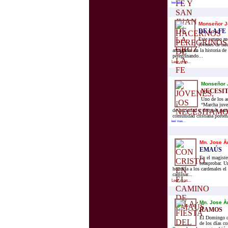
leer mas...
Monseñor J
DE LA FE
Este verano m
jóvenes de nue
arraigadas en la historia d
peregrinando...
Leer mas...
Monseñor 
NECESI
Uno de los ac
“Marcha juven
de la ciudad y después parti
comunidad cristiana porteña
leer mas...
Mn. Jose À
EMAÚS
En el magiste
comprobar. Un
homilía a los cardenales e
caminar...
Leer mas...
Mn. Jose À
RAMOS
El Domingo de
de los días co