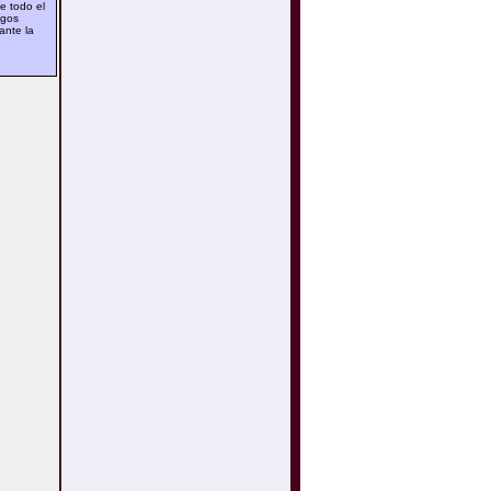
de todo el
ngos
ante la