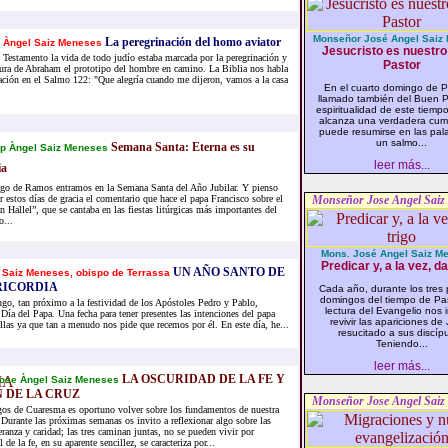
Monseñor José Angel Saiz
La peregrinación del homo aviator
 Àngel Saiz Meneses
Jesucristo es nuestro
 Testamento la vida de todo judío estaba marcada por la peregrinación y
Pastor
igura de Abraham el prototipo del hombre en camino. La Biblia nos habla
nación en el Salmo 122: "Que alegría cuando me dijeron, vamos a la casa
En el cuarto domingo de 
llamado también del Buen Pa
espiritualidad de este tiempo 
alcanza una verdadera cum
puede resumirse en las pal
un salmo...
Semana Santa: Eterna es su
p Àngel Saiz Meneses
leer más...
a
o de Ramos entramos en la Semana Santa del Año Jubilar. Y pienso
 estos días de gracia el comentario que hace el papa Francisco sobre el
Monseñor Jose Angel Saiz
 Hallel”, que se cantaba en las fiestas litúrgicas más importantes del
o...
Mons. José Angel Saiz M
Predicar y, a la vez, da
UN AÑO SANTO DE
 Saiz Meneses, obispo de Terrassa
RICORDIA
Cada año, durante los tres 
domingos del tiempo de Pa
go, tan próximo a la festividad de los Apóstoles Pedro y Pablo,
lectura del Evangelio nos i
Día del Papa. Una fecha para tener presentes las intenciones del papa
revivir las apariciones de
ellas ya que tan a menudo nos pide que recemos por él. En este día, he...
resucitado a sus discípu
Teniendo...
leer más...
LA OSCURIDAD DE LA FE Y
ose Àngel Saiz Meneses
 DE LA CRUZ
Monseñor Jose Angel Saiz
os de Cuaresma es oportuno volver sobre los fundamentos de nuestra
. Durante las próximas semanas os invito a reflexionar algo sobre las
eranza y caridad; las tres caminan juntas, no se pueden vivir por
de la fe, en su aparente sencillez, se caracteriza por...