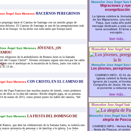
Monseñor Jose Àngel Saiz 
Migraciones y nu
evangelización
HACERNOS PEREGRINOS
ose Àngel Saiz Meneses
La Iglesia celebra la Jornad
de las Migraciones, una inici
e propongo hacer el Camino de Santiago con un nutrido grupo de
Papa, que cada año publ
stra diócesis. El Camino de Santiago es una de las peregrinaciones más
mensaje dedicado a esta cu
e la fe en Europa. Se ha dicho con toda razón que Europa nació
tanta actualidad. El lema
escogido...
leer más...
JÓVENES, ¡OS
Jose Àngel Saiz Meneses
Monseñor Jose Angel Saiz
TAMOS!
tos religiosos de la archidiócesis de Buenos Aires es la llamada
il del Corpus Christi”. Jóvenes cristianos siguen una ruta por las calles
cipan con el arzobispo en la eucaristía de la fiesta, junto con toda la
Monseñor Jose Angel Saiz
. El 13 de...
Los jóvenes, peregrinos 
CAMINEO.INFO.- El 31 de j
Iglesia celebró la fiesta 
CON CRISTO, EN EL CAMINO DE
Ignacio de Loyola, el funda
ngel Saiz Meneses
Compañía de Jesús. He rec
al ponerme a redactar est
rio del Papa Francisco hay muchos puntos de interés, como podemos
o de ellos es la idea del camino. Recién elegido papa, en su primera
leer más...
l 14 de marzo de 2013, como primer punto les habló del camino, “del
Monseñor Jose Angel Saiz
LA FIESTA DEL DOMINGO DE
Monseñor Jose Àngel Saiz 
ngel Saiz Meneses
alegría de Pascu
 Ramos, que abre las celebraciones de la Semana Santa, es todavía uno
CAMINEO.INFO.- Hemos lleg
n mayor asistencia de personas y de familias a la iglesia. Los fieles
fiesta de Pascua, el centro 