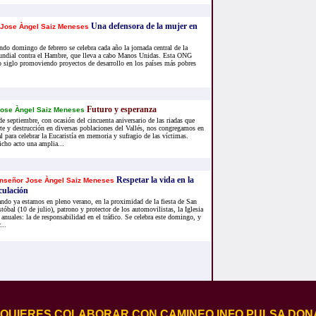
Una defensora de la mujer en
Jose Àngel Saiz Meneses
ndo domingo de febrero se celebra cada año la jornada central de la
dial contra el Hambre, que lleva a cabo Manos Unidas. Esta ONG
o siglo promoviendo proyectos de desarrollo en los países más pobres
Futuro y esperanza
ose Àngel Saiz Meneses
e septiembre, con ocasión del cincuenta aniversario de las riadas que
te y destrucción en diversas poblaciones del Vallés, nos congregamos en
al para celebrar la Eucaristía en memoria y sufragio de las víctimas.
icho acto una amplia...
Respetar la vida en la
nseñor Jose Àngel Saiz Meneses
culación
ndo ya estamos en pleno verano, en la proximidad de la fiesta de San
stóbal (10 de julio), patrono y protector de los automovilistas, la Iglesia
 anuales: la de responsabilidad en el tráfico. Se celebra este domingo, y
...
I QUIERES COLABORAR CON CAMINEO.INFO PULSA DON