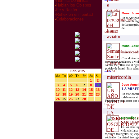
·
Homilia Dominical
leer mas...
·
Hablan los Obispos
·
Fe y Razón
Mons. Jose
·
Reflexion en libertad
En el Antiguo
·
Colaboraciones
tenía en la f
de la peregri
del...
Leer mas...
Mons. Jose
misericordi
Con el doming
que puede ayudarnos a vivir
salmo 136, llamado el “gran
pueblo de Israel. Este salm
Feb 2025
leer mas...
Mo
Tu
We
Th
Fr
Sa
Su
1
2
Jose Àngel
3
4
5
6
7
8
9
LA MISE
10
11
12
13
14
15
16
En este domin
17
18
19
20
21
22
23
celebramos el 
24
25
26
27
28
Francisco y para rezar por 
Leer mas...
Monseñor J
SAN JUAN
En los doming
vida cristiana
virtudes teologales: fe, esp
separado. La virtud teologal 