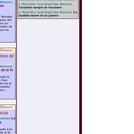
Meneses,
»
Monseñor José Àngel Saiz Meneses.
eva
Encuentro europeo de vocaciones
»
La
Monseñor José Àngel Saiz Meneses.
humilde muerte de un párroco
a Mundial
ativa del
ica un
estión de
 que ha
 Meneses
 Meneses
de la fe
ulio la
de San
dor de la
ordado,
as...
 Meneses
La
Meneses
a
ado a la
de la fe