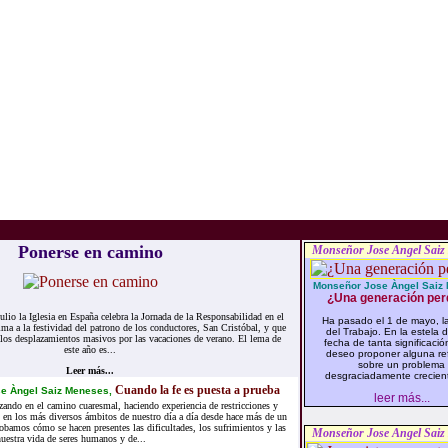
Ponerse en camino
Monseñor Jose Angel Saiz
Monseñor Jose Àngel Saiz
¿Una generación per
lio la Iglesia en España celebra la Jornada de la Responsabilidad en el
Ha pasado el 1 de mayo, la
ma a la festividad del patrono de los conductores, San Cristóbal, y que
del Trabajo. En la estela 
e los desplazamientos masivos por las vacaciones de verano. El lema de
fecha de tanta significació
este año es...
deseo proponer alguna ref
sobre un problema
Leer más...
desgraciadamente creciente
Cuando la fe es puesta a prueba
e Àngel Saiz Meneses,
leer más...
ando en el camino cuaresmal, haciendo experiencia de restricciones y
 en los más diversos ámbitos de nuestro día a día desde hace más de un
bamos cómo se hacen presentes las dificultades, los sufrimientos y las
Monseñor Jose Angel Saiz
uestra vida de seres humanos y de...