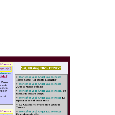
 Meneses
Sat, 08 Aug 2026 15:20:25
 Meneses
dida?
»
Monseñor Jose Angel Saiz Meneses
Tierra Santa: "El quinto Evangelio"
 Fiesta
»
Monseñor Jose Angel Saiz Meneses
de esta
¿Que es Manos Unidas?
n social
lexión
»
Un
Monseñor Jose Àngel Saiz Meneses,
dilema de nuestro tiempo
: el...
»
La
Monseñor José Angel Saiz Meneses
esperanza ante el nuevo curso
»
La Cruz de los jovenes en el aplec de
Tarrasa
 Meneses
»
Monseñor José Angel Saiz Meneses
Una cultura de vida