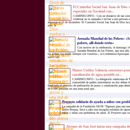
El Comedor Social San Juan de Dios v
especiales en Navidad con...
CAMINEO.INFO.- Con un donativo de tan solo 6
colaborar en la campaña e invitar a una persona 
almorzar el 25 de diciembre. El Comedor Social San Juan de Dios ha 
más, la ...
Jornada Mundial de los Pobres: «Sal
pobres, allí donde estén»
Con motivo de la celebración, el domingo 14
Jornada Mundial de los Pobres, que este año 
los pobres los tenéis siempre con vosotros», la Conferencia Episcopal
nuevo sus...
Manos Unidas Valencia construye pozo
canalización de agua potable en...
CAMINEO.INFO.- La delegación valenciana de M
comunidad de padres mercedarios en dos aldeas 
finalizado el proyecto de perforación de pozos y canalización para abast
de 6.000 personas en una zona rural que...
Proyecto solidario de ayuda a niños con prob
La campaña de la Fundación SEUR “Tapones para una nuev
unido Bornay, lleva a cabo una recogida solidaria de tapon
niños y niñas con problemas de salud. El Proyecto que co
Jóvenes de San José inicia una campaña de