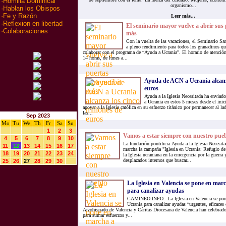
·
Homilia Dominical
organismo...
·
Hablan los Obispos
·
Fe y Razón
Leer más...
·
Reflexion en libertad
El seminario mayor vuelve a abrir sus 
·
Colaboraciones
más
Con la vuelta de las vacaciones, el Seminario Sa
a pleno rendimiento para todos los granadinos que
colaborar con el programa de “Ayuda a Ucrania”. El horario de atención 
14 horas, de lunes a...
Ayuda de ACN a Ucrania alcanza
euros
Ayuda a la Iglesia Necesitada ha enviad
a Ucrania en estos 5 meses desde el inic
apoyar a la Iglesia católica en su esfuerzo titánico por permanecer al 
las...
Sep 2023
Mo
Tu
We
Th
Fr
Sa
Su
1
2
3
Vamos a estar siempre con nuestro pue
4
5
6
7
8
9
10
La fundación pontificia Ayuda a la Iglesia Necesi
11
12
13
14
15
16
17
marcha la campaña "Iglesia en Ucrania: Refugio de 
18
19
20
21
22
23
24
la Iglesia ucraniana en la emergencia por la guerra 
desplazados internos que buscar...
25
26
27
28
29
30
La Iglesia en Valencia se pone en mar
para canalizar ayudas
CAMINEO.INFO.- La Iglesia en Valencia se pone
Ucrania para canalizar ayudas “urgentes, eficaces
Arzobispado de Valencia y Cáritas Diocesana de Valencia han celebrad
para sumar esfuerzos y...