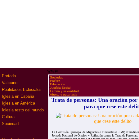
www
Portada
·
Sociedad
·
Política
Vaticano
·
Educación
·
Justícia Social
Realidades Eclesiales
·
Familia y sexualidad
·
Aborto y eutanasia
Iglesia en España
Trata de personas: Una oración por 
Iglesia en América
para que cese este deli
Iglesia resto del mundo
Cultura
Sociedad
La Comisión Episcopal de Migrantes e Itinerantes (CEMI) difundió 
Jornada Nacional de Oración y Reflexión contra la Trata de Personas,
de septiembre con el lema “La fuerza del cuidado. Mujeres, economí