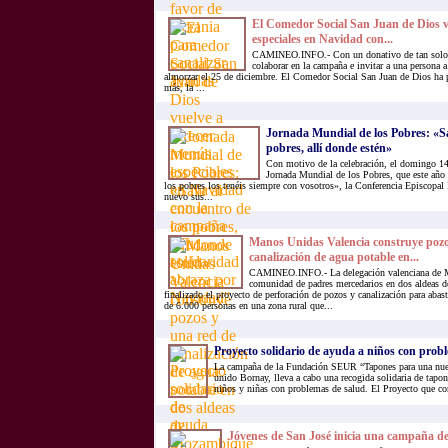
El Comedor Social San Juan de Dios v
especiales en Navidad con...
CAMINEO.INFO.- Con un donativo de tan solo 6
colaborar en la campaña e invitar a una persona 
almorzar el 25 de diciembre. El Comedor Social San Juan de Dios ha 
más, la ...
Jornada Mundial de los Pobres: «Sal
pobres, allí donde estén»
Con motivo de la celebración, el domingo 14
Jornada Mundial de los Pobres, que este año 
los pobres los tenéis siempre con vosotros», la Conferencia Episcopal
nuevo sus...
Manos Unidas Valencia construye pozo
canalización de agua potable en...
CAMINEO.INFO.- La delegación valenciana de M
comunidad de padres mercedarios en dos aldeas 
finalizado el proyecto de perforación de pozos y canalización para abast
de 6.000 personas en una zona rural que...
Proyecto solidario de ayuda a niños con prob
La campaña de la Fundación SEUR “Tapones para una nuev
unido Bornay, lleva a cabo una recogida solidaria de tapon
niños y niñas con problemas de salud. El Proyecto que co
Jóvenes de San José inicia una campaña de