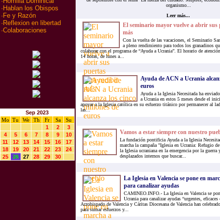
·
Homilia Dominical
organismo...
·
Hablan los Obispos
·
Fe y Razón
Leer más...
·
Reflexion en libertad
El seminario mayor vuelve a abrir sus 
·
Colaboraciones
más
Con la vuelta de las vacaciones, el Seminario Sa
a pleno rendimiento para todos los granadinos que
colaborar con el programa de “Ayuda a Ucrania”. El horario de atención 
14 horas, de lunes a...
Ayuda de ACN a Ucrania alcanza
euros
Ayuda a la Iglesia Necesitada ha enviad
a Ucrania en estos 5 meses desde el inic
apoyar a la Iglesia católica en su esfuerzo titánico por permanecer al 
las...
Sep 2023
Mo
Tu
We
Th
Fr
Sa
Su
1
2
3
Vamos a estar siempre con nuestro pue
4
5
6
7
8
9
10
La fundación pontificia Ayuda a la Iglesia Necesi
11
12
13
14
15
16
17
marcha la campaña "Iglesia en Ucrania: Refugio de 
18
19
20
21
22
23
24
la Iglesia ucraniana en la emergencia por la guerra 
desplazados internos que buscar...
25
26
27
28
29
30
La Iglesia en Valencia se pone en mar
para canalizar ayudas
CAMINEO.INFO.- La Iglesia en Valencia se pone
Ucrania para canalizar ayudas “urgentes, eficaces
Arzobispado de Valencia y Cáritas Diocesana de Valencia han celebrad
para sumar esfuerzos y...