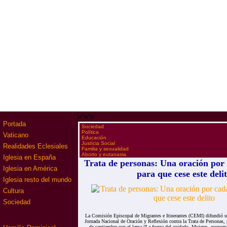
www
Portada
·
Sociedad
·
Política
Vaticano
·
Educación
·
Justícia Social
Realidades Eclesiales
·
Familia y sexualidad
·
Aborto y eutanasia
Iglesia en España
Trata de personas: Una oración por 
Iglesia en América
para que cese este deli
Iglesia resto del mundo
Cultura
Sociedad
La Comisión Episcopal de Migrantes e Itinerantes (CEMI) difundió 
Jornada Nacional de Oración y Reflexión contra la Trata de Personas,
de septiembre con el lema “La fuerza del cuidado. Mujeres, economí