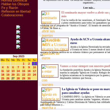
·
Homilia Dominical
organismo...
·
Hablan los Obispos
·
Fe y Razón
Leer más...
·
Reflexion en libertad
El seminario mayor vuelve a abrir sus 
·
Colaboraciones
más
Con la vuelta de las vacaciones, el Seminario Sa
a pleno rendimiento para todos los granadinos que
colaborar con el programa de “Ayuda a Ucrania”. El horario de atención 
14 horas, de lunes a...
Ayuda de ACN a Ucrania alcanza
euros
Ayuda a la Iglesia Necesitada ha enviad
a Ucrania en estos 5 meses desde el inic
apoyar a la Iglesia católica en su esfuerzo titánico por permanecer al 
las...
Sep 2023
Mo
Tu
We
Th
Fr
Sa
Su
1
2
3
Vamos a estar siempre con nuestro pue
4
5
6
7
8
9
10
La fundación pontificia Ayuda a la Iglesia Necesi
11
12
13
14
15
16
17
marcha la campaña "Iglesia en Ucrania: Refugio de 
18
19
20
21
22
23
24
la Iglesia ucraniana en la emergencia por la guerra 
desplazados internos que buscar...
25
26
27
28
29
30
La Iglesia en Valencia se pone en mar
para canalizar ayudas
CAMINEO.INFO.- La Iglesia en Valencia se pone
Ucrania para canalizar ayudas “urgentes, eficaces
Arzobispado de Valencia y Cáritas Diocesana de Valencia han celebrad
para sumar esfuerzos y...