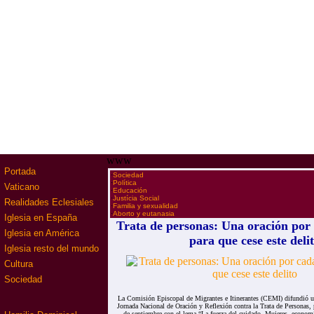
www
Portada
·
Sociedad
·
Política
Vaticano
·
Educación
·
Justícia Social
Realidades Eclesiales
·
Familia y sexualidad
·
Aborto y eutanasia
Iglesia en España
Trata de personas: Una oración por 
Iglesia en América
para que cese este deli
Iglesia resto del mundo
Cultura
Sociedad
La Comisión Episcopal de Migrantes e Itinerantes (CEMI) difundió 
Jornada Nacional de Oración y Reflexión contra la Trata de Personas,
de septiembre con el lema “La fuerza del cuidado. Mujeres, economí