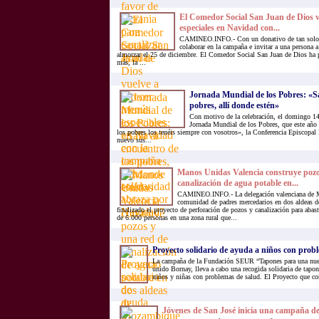
El Comedor Social San Juan de Dios v
especiales en Navidad con...
CAMINEO.INFO.- Con un donativo de tan solo 6
colaborar en la campaña e invitar a una persona 
almorzar el 25 de diciembre. El Comedor Social San Juan de Dios ha 
más, la ...
Jornada Mundial de los Pobres: «Sal
pobres, allí donde estén»
Con motivo de la celebración, el domingo 14
Jornada Mundial de los Pobres, que este año 
los pobres los tenéis siempre con vosotros», la Conferencia Episcopal
nuevo sus...
Manos Unidas Valencia construye pozo
canalización de agua potable en...
CAMINEO.INFO.- La delegación valenciana de M
comunidad de padres mercedarios en dos aldeas 
finalizado el proyecto de perforación de pozos y canalización para abast
de 6.000 personas en una zona rural que...
Proyecto solidario de ayuda a niños con prob
La campaña de la Fundación SEUR “Tapones para una nuev
unido Bornay, lleva a cabo una recogida solidaria de tapon
niños y niñas con problemas de salud. El Proyecto que co
Jóvenes de San José inicia una campaña de