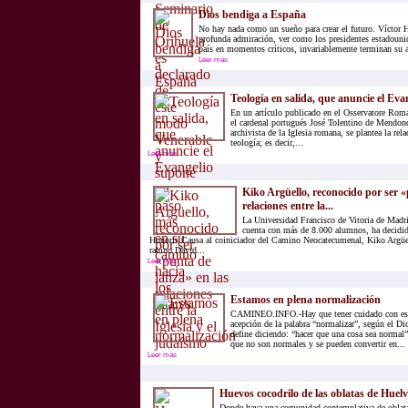
Dios bendiga a España
No hay nada como un sueño para crear el futuro. Vícto
profunda admiración, ver como los presidentes estadounide
país en momentos críticos, invariablemente terminan su a
Leer más
Teología en salida, que anuncie el Eva
En un artículo publicado en el Osservatore Roma
el cardenal portugués José Tolentino de Mendonç
archivista de la Iglesia romana, se plantea la rel
teología; es decir,...
Leer más
Kiko Argüello, reconocido por ser «
relaciones entre la...
La Universidad Francisco de Vitoria de Madri
cuenta con más de 8.000 alumnos, ha decidi
Honoris Causa al coiniciador del Camino Neocatecumenal, Kiko Argüel
rabino David...
Leer más
Estamos en plena normalización
CAMINEO.INFO.-Hay que tener cuidado con est
acepción de la palabra “normalizar”, según el Di
define diciendo: “hacer que una cosa sea normal”
que no son normales y se pueden convertir en...
Leer más
Huevos cocodrilo de las oblatas de Huel
Donde haya una comunidad contemplativa de oblatas