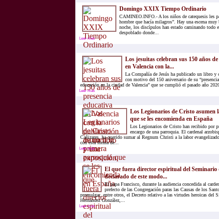
Domingo XXIX Tiempo Ordinario
CAMINEO.INFO.- A los niños de catequesis les pa
hombre que hacía milagros”. Hay una escena muy b
noche, los discípulos han estado caminando todo el
despoblado donde...
Leer más
Los jesuitas celebran sus 150 años de
en Valencia con la...
La Compañía de Jesús ha publicado un libro y 
con motivo del 150 aniversario de su “presencia
educación en la ciudad de Valencia” que se cumplió el pasado año 2020
Leer más
Los Legionarios de Cristo asumen 
que se les encomienda en España
Los Legionarios de Cristo han recibido por p
encargo de una parroquia. El cardenal arzobi
Cañizares, ha querido sumar al Regnum Christi a la labor evangelizado
con esta forma de...
Leer más
El que fuera director espiritual del Seminario
declarado de este modo...
El papa Francisco, durante la audiencia concedida al card
prefecto de las Congregación paras las Causas de los Santo
promulgar, entre otros, el Decreto relativo a las virtudes heroicas del
Hernández González,...
Leer más