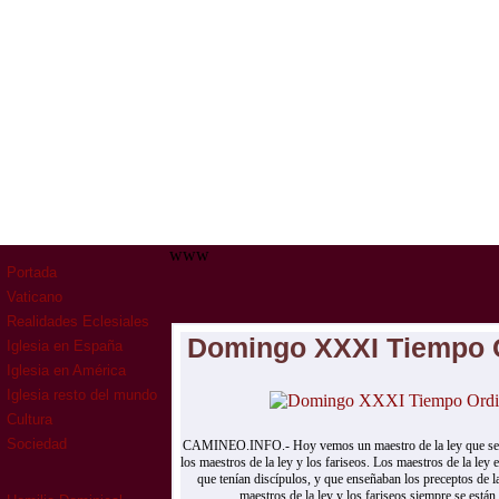
www
Portada
Vaticano
Realidades Eclesiales
Domingo XXXI Tiempo O
Iglesia en España
Iglesia en América
Iglesia resto del mundo
Cultura
Sociedad
CAMINEO.INFO.- Hoy vemos un maestro de la ley que se 
los maestros de la ley y los fariseos. Los maestros de la ley
que tenían discípulos, y que enseñaban los preceptos de l
maestros de la ley y los fariseos siempre se están.