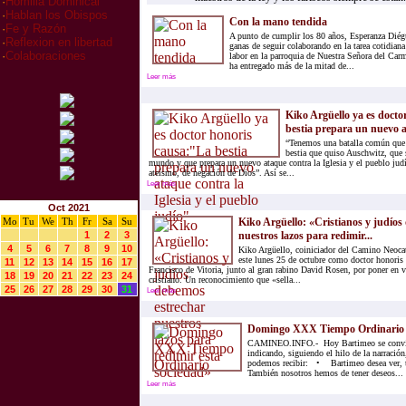
·
Homilia Dominical
·
Hablan los Obispos
Con la mano tendida
·
Fe y Razón
A punto de cumplir los 80 años, Esperanza Diégu
·
Reflexion en libertad
ganas de seguir colaborando en la tarea cotidiana 
·
Colaboraciones
labor en la parroquia de Nuestra Señora del Carm
ha entregado más de la mitad de...
Leer más
Kiko Argüello ya es docto
bestia prepara un nuevo a
“Tenemos una batalla común que li
bestia que quiso Auschwitz, que 
mundo y que prepara un nuevo ataque contra la Iglesia y el pueblo judí
ateísmo, de negación de Dios”. Así se...
Leer más
Oct 2021
Mo
Tu
We
Th
Fr
Sa
Su
Kiko Argüello: «Cristianos y judíos
1
2
3
nuestros lazos para redimir...
4
5
6
7
8
9
10
Kiko Argüello, coiniciador del Camino Neoca
este lunes 25 de octubre como doctor honoris 
11
12
13
14
15
16
17
Francisco de Vitoria, junto al gran rabino David Rosen, por poner en v
18
19
20
21
22
23
24
cristiano. Un reconocimiento que «sella...
25
26
27
28
29
30
31
Leer más
Domingo XXX Tiempo Ordinario
CAMINEO.INFO.- Hoy Bartimeo se conviert
indicando, siguiendo el hilo de la narración
podemos recibir: • Bartimeo desea ver, ti
También nosotros hemos de tener deseos...
Leer más