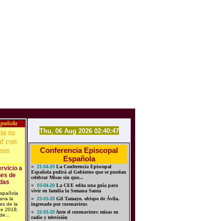
spañola
Thu, 06 Aug 2026 02:40:47
Conferencia Episcopal
Española
»
La Conferencia Episcopal
21-04-20
rvicio a
Española pedirá al Gobierno que se puedan
nes de
celebrar Misas sin que...
das
»
La CEE edita una guía para
03-04-20
vivir en familia la Semana Santa
Española
ana la
»
Gil Tamayo, obispo de Ávila,
23-03-20
es de la
ingresado por coronavirus
de 2018.
»
Ante el coronavirus: misas en
22-03-20
de...
radio y televisión