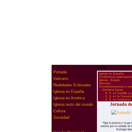
www
Portada
·
Iglesia en España
·
Conferencia episcopal 
Vaticano
·
Iglesia - Estado
·
Diocesis
Realidades Eclesiales
·
Conmemoraciones y ev
·
. .-Semana Santa
Iglesia en España
·
. . .- S. S. en Castilla y
·
. . .- S. S. en la Comun
Iglesia en América
·
. . .- S. S. en Andalucía
Jornada de
Iglesia resto del mundo
Cultura
Sociedad
“Que la justicia y la paz
oración por el cuidado de l
Ecología Inte