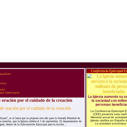
Conferencia Episcopal E
española
entos
 León
idad Valenciana
La Iglesia aumenta su se
 oración por el cuidado de la creación
la sociedad con millo
personas beneficia
La Conferencia Episcopal 
(CEE) presenta esta mañ
Memoria anual de actividad
 fluyan”, es el lema que se propone este año para la Jornada Mundial de
Iglesia católica en España 
a creación, que la Iglesia celebra el 1 de septiembre. El departamento de
La actividad económica 
gral, dentro de la Subcomisión Episcopal para la Acción...