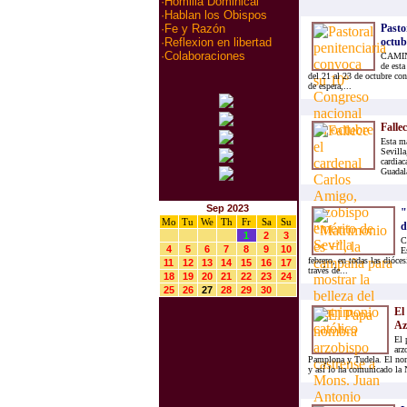
·
Homilia Dominical
·
Hablan los Obispos
Pasto
·
Fe y Razón
octub
·
Reflexion en libertad
·
Colaboraciones
CAMINE
de esta
del 21 al 23 de octubre co
de espera,...
Falle
Esta ma
Sevilla
cardiac
Guadala
Sep 2023
"
Mo
Tu
We
Th
Fr
Sa
Su
d
1
2
3
C
4
5
6
7
8
9
10
E
febrero, en todas las dióc
11
12
13
14
15
16
17
través de...
18
19
20
21
22
23
24
25
26
27
28
29
30
El
Az
El 
arz
Pamplona y Tudela. El nom
y así lo ha comunicado la N