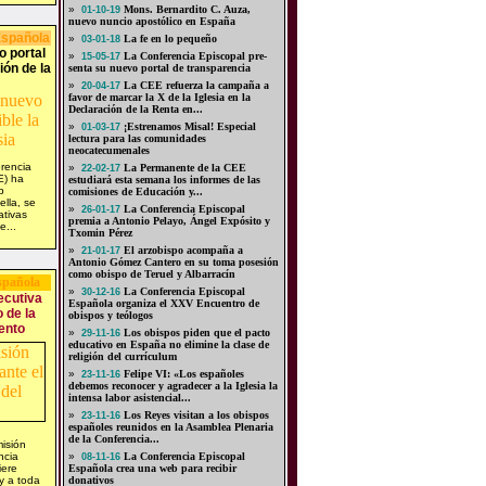
»
Mons. Bernardito C. Auza,
01-10-19
nuevo nuncio apostólico en España
Española
»
La fe en lo pequeño
03-01-18
o portal
»
La Con­fe­ren­cia Epis­co­pal pre­
15-05-17
ión de la
sen­ta su nue­vo por­tal de trans­pa­ren­cia
»
La CEE refuerza la campaña a
20-04-17
favor de marcar la X de la Iglesia en la
Declaración de la Renta en...
»
¡Estrenamos Misal! Especial
01-03-17
lectura para las comunidades
neocatecumenales
rencia
»
La Permanente de la CEE
22-02-17
E) ha
estudiará esta semana los informes de las
b
comisiones de Educación y...
ella, se
»
La Conferencia Episcopal
26-01-17
ativas
premia a Antonio Pelayo, Ángel Expósito y
e...
Txomin Pérez
»
El arzobispo acompaña a
21-01-17
Antonio Gómez Cantero en su toma posesión
como obispo de Teruel y Albarracín
spañola
»
La Conferencia Episcopal
30-12-16
ecutiva
Española organiza el XXV Encuentro de
o de la
obispos y teólogos
ento
»
Los obispos piden que el pacto
29-11-16
educativo en España no elimine la clase de
religión del currículum
»
Felipe VI: «Los españoles
23-11-16
debemos reconocer y agradecer a la Iglesia la
intensa labor asistencial...
»
Los Reyes visitan a los obispos
23-11-16
españoles reunidos en la Asamblea Plenaria
de la Conferencia...
isión
ncia
»
La Conferencia Episcopal
08-11-16
iere
Española crea una web para recibir
y a toda
donativos