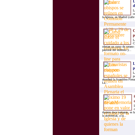
L
d
L
c
la Iglesia, en Madrid (calle
C
p
L
C
ofertan un curso de verano 
pastoral del enfermo y...
L
p
L
p
abordará la Asamblea Plenar
La...
L
c
durante doce semanas, es hac
la asistencial, a la...