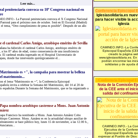
Leer más...
ral penitenciaria convoca su 10º Congreso nacional en
Conferencia Episcopal 
re
Iglesiasolidaria.es nuev
O.INFO.- La Pastoral penitenciaria convoca el X Congreso Nacional
para hacer visible la acc
 Pastoral para el próximo mes de octubre. Será en El Escorial (Madrid)
Iglesia
n el tema, “Otro cumplimiento de pena es posible”. Después de un año
ce el cardenal Carlos Amigo, arzobispo emérito de Sevilla
CAMINEO.INFO.-La Confe
ñana ha fallecido el cardenal Carlos Amigo, arzobispo emérito de
Episcopal Española (CE
, a los 87 años de edad, como consecuencia de una insuficiencia
creado la página we
a. El cardenal estaba ingresado en el Hospital Universitario de
www.iglesiasolidaria.es. En 
jara, donde fue intervenido quirúrgicamente el...
podrán encontrar las inici
solidarias y de ayuda d
Matrimonio es +", la campaña para mostrar la belleza
el matrimonio...
Conferencia Episcopal E
on el lema “Matrimonio es +”, la Conferencia Episcopal
Nota de la Comisión Ej
spañola invita a celebrar la Semana del Matrimonio, del 14 al 20 de
esis españolas.Durante la Semana del Matrimonio, que se ha organizado a
de la CEE ante el inici
salida del confinami
 Papa nombra arzobispo castrense a Mons. Juan Antonio
nárez
papa Francisco ha nombrado a Mons. Juan Antonio Aznárez Cobo
obispo Castrense. Mons. Aznárez es en la actualidad obispo auxiliar de
bramiento se hace público hoy, lunes 15 de noviembre, a las 12.00 h.,
unciatura...
CAMINEO.INFO.- La Com
Ejecutiva de la Confere
Episcopal Española qu
expresar al Pueblo de Dios 