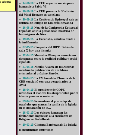
s alegra
»
La CEE organiza un simposio
14-10-16
...
homenaje a Pablo VI
»
La CEE presenta la 3ª edición
10-10-16
del Misal Romano en castellano
»
La Conferencia Episcopal sale en
30-09-16
defensa del colegio de Educatio Servanda
»
Nota de la Conferencia Episcopal
16-06-16
Española ante la profanación blasfema de
las imágenes de Ntra....
»
La Eucaristía, antídoto frente a
19-05-15
la indiferencia.
»
Campaña del IRPF: Detrás de
07-05-15
cada X hay una historia
»
Monseñor Blázquez anuncia un
22-04-15
documento sobre la realidad política y social
española
»
Nicolás Álvarez de las Asturias
21-04-15
coordina la publicación de dos libros
orientados al próximo Sínodo...
»
La CV Asamblea Plenaria de la
18-04-15
CEE concluirá con una peregrinación a
Ávila
»
El presidente de COPE
18-04-15
reivindica el modelo: los obispos velan por el
ideario pero no se meten en...
»
Se mantiene el porcentaje de
09-04-15
españoles que marcan la casilla de la Iglesia
en la declaración de la...
»
Los obispos lamentan las
18-03-15
limitaciones impuestas a la enseñanza de
Religión en Bachillerato
»
Giménez Barriocanal: La Iglesia
10-03-15
la mantenemos entre todos