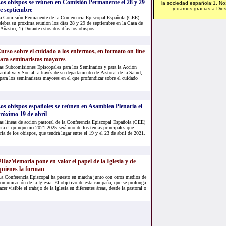
os obispos se reúnen en Comisión Permanente el 28 y 29
la sociedad española:1. No
y damos gracias a Dios,
e septiembre
a Comisión Permanente de la Conferencia Episcopal Española (CEE)
elebra su próxima reunión los días 28 y 29 de septiembre en la Casa de
 Añastro, 1).Durante estos dos días los obispos...
urso sobre el cuidado a los enfermos, en formato on-line
ara seminaristas mayores
as Subcomisiones Episcopales para los Seminarios y para la Acción
aritativa y Social, a través de su departamento de Pastoral de la Salud,
para los seminaristas mayores en el que profundizar sobre el cuidado
os obispos españoles se reúnen en Asamblea Plenaria el
róximo 19 de abril
as líneas de acción pastoral de la Conferencia Episcopal Española (CEE)
ara el quinquenio 2021-2025 será uno de los temas principales que
ia de los obispos, que tendrá lugar entre el 19 y el 23 de abril de 2021.
#HazMemoria pone en valor el papel de la Iglesia y de
quienes la forman
a Conferencia Episcopal ha puesto en marcha junto con otros medios de
omunicación de la Iglesia. El objetivo de esta campaña, que se prolonga
er visible el trabajo de la Iglesia en diferentes áreas, desde la pastoral o