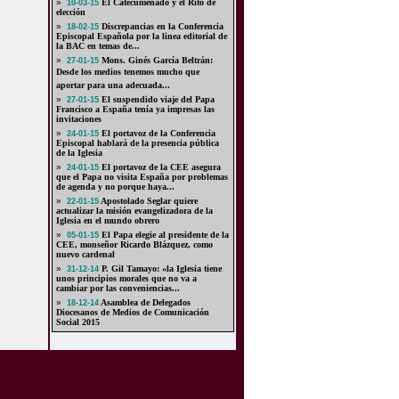
»
El Catecumenado y el Rito de
10-03-15
elección
»
Discrepancias en la Conferencia
18-02-15
Episcopal Española por la linea editorial de
la BAC en temas de...
»
Mons. Ginés García Beltrán:
27-01-15
Desde los medios tenemos mucho que
aportar para una adecuada...
»
El suspendido viaje del Papa
27-01-15
Francisco a España tenía ya impresas las
invitaciones
»
El portavoz de la Conferencia
24-01-15
Episcopal hablará de la presencia pública
de la Iglesia
»
El portavoz de la CEE asegura
24-01-15
que el Papa no visita España por problemas
de agenda y no porque haya...
»
Apostolado Seglar quiere
22-01-15
actualizar la misión evangelizadora de la
Iglesia en el mundo obrero
»
El Papa elegie al presidente de la
05-01-15
CEE, monseñor Ricardo Blázquez, como
nuevo cardenal
»
P. Gil Tamayo: «la Iglesia tiene
31-12-14
unos principios morales que no va a
cambiar por las conveniencias...
»
Asamblea de Delegados
18-12-14
Diocesanos de Medios de Comunicación
Social 2015