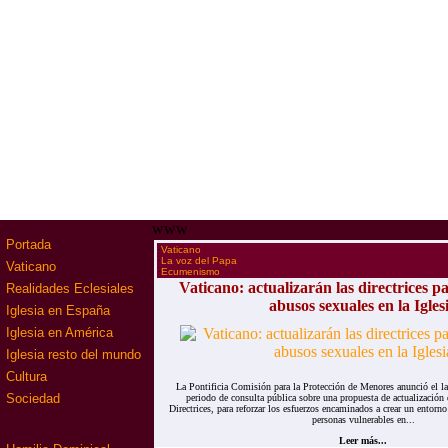
www
Portada
·
Vaticano
·
La voz del Papa
Vaticano
·
Ecumenismo
Vaticano: actualizarán las directrices p
Realidades Eclesiales
abusos sexuales en la Igles
Iglesia en España
Iglesia en América
Iglesia resto del mundo
Cultura
La Pontificia Comisión para la Protección de Menores anunció el 
Sociedad
periodo de consulta pública sobre una propuesta de actualización
Directrices, para reforzar los esfuerzos encaminados a crear un entorno
personas vulnerables en...
Leer más...