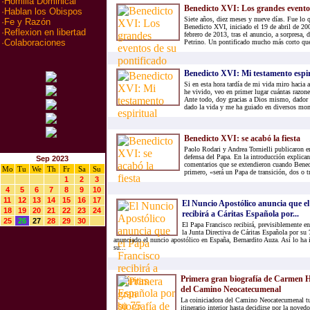
·
Homilia Dominical
Benedicto XVI: Los grandes eventos
·
Hablan los Obispos
Siete años, diez meses y nueve días. Fue lo q
·
Fe y Razón
Benedicto XVI, iniciado el 19 de abril de 20
·
Reflexion en libertad
febrero de 2013, tras el anuncio, a sorpresa, 
·
Colaboraciones
Petrino. Un pontificado mucho más corto que
Benedicto XVI: Mi testamento espir
Si en esta hora tardía de mi vida miro hacia a
he vivido, veo en primer lugar cuántas razone
Ante todo, doy gracias a Dios mismo, dador 
dado la vida y me ha guiado en diversos mom
Benedicto XVI: se acabó la fiesta
Paolo Rodari y Andrea Tornielli publicaron e
defensa del Papa. En la introducción explica
Sep 2023
comentarios que se extendieron cuando Bened
Mo
Tu
We
Th
Fr
Sa
Su
primero, «será un Papa de transición, dos o tr
1
2
3
4
5
6
7
8
9
10
11
12
13
14
15
16
17
El Nuncio Apostólico anuncia que e
18
19
20
21
22
23
24
recibirá a Cáritas Española por...
25
26
27
28
29
30
El Papa Francisco recibirá, previsiblemente en
la Junta Directiva de Cáritas Española por su 
anunciado el nuncio apostólico en España, Bernardito Auza. Así lo ha 
su...
Primera gran biografía de Carmen H
del Camino Neocatecumenal
La coiniciadora del Camino Neocatecumenal tu
itinerario interior hasta decidirse por la noved