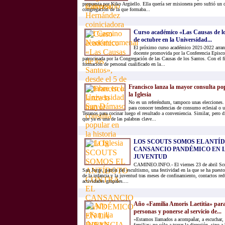
propuesta por Kiko Argüello. Ella quería ser misionera pero sufrió un 
congregación de la que formaba...
Curso académico «Las Causas de los
de octubre en la Universidad...
El próximo curso académico 2021-2022 arranc
docente promovida por la Conferencia Episc
patrocinada por la Congregación de las Causas de los Santos. Con el fi
formación de personal cualificado en la...
Francisco lanza la mayor consulta pop
la Iglesia
No es un referéndum, tampoco unas elecciones. 
para conocer tendencias de consumo eclesial o u
Tezanos para cocinar luego el resultado a conveniencia. Similar, pero di
que ya es una de las palabras clave...
LOS SCOUTS SOMOS EL ANTÍ
CANSANCIO PANDÉMICO EN L
JUVENTUD
CAMINEO.INFO.- El viernes 23 de abril Sco
San Jorge, patrón del escultismo, una festividad en la que se ha puesto
de la infancia y la juventud tras meses de confinamiento, contactos red
actividades grupales....
Año «Familia Amoris Laetitia» par
personas y ponerse al servicio de...
«Estamos llamados a acompañar, a escuchar, 
familias; no sólo a trazar la dirección, sino a