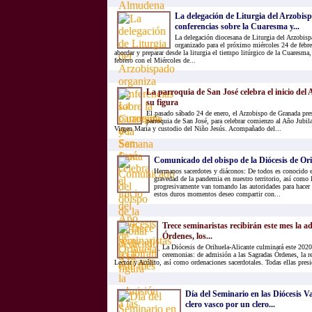
La delegación de Liturgia del Arzobis
conferencias sobre la Cuaresma y...
La delegación diocesana de Liturgia del Arzobisp
organizado para el próximo miércoles 24 de febre
abordar y preparar desde la liturgia el tiempo litúrgico de la Cuaresma
febrero con el Miércoles de...
La parroquia de San José celebra el inicio del
su figura
El pasado sábado 24 de enero, el Arzobispo de Granada pres
parroquia de San José, para celebrar comienzo al Año Jubila
Virgen María y custodio del Niño Jesús. Acompañado del...
Comunicado del obispo de la Diócesis de Or
Hermanos sacerdotes y diáconos: De todos es conocido 
gravedad de la pandemia en nuestro territorio, así como
progresivamente van tomando las autoridades para hacer f
estos duros momentos deseo compartir con...
Trece seminaristas recibirán este mes la a
Órdenes, los...
La Diócesis de Orihuela-Alicante culminará este 2020
ceremonias: de admisión a las Sagradas Órdenes, la r
Lector y Acólito, así como ordenaciones sacerdotales. Todas ellas presid
Día del Seminario en las Diócesis Va
clero vasco por un clero...