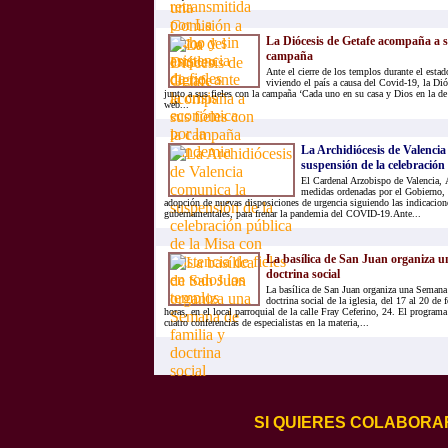
La Diócesis de Getafe acompaña a su
campaña
Ante el cierre de los templos durante el estad
viviendo el país a causa del Covid-19, la Dió
junto a sus fieles con la campaña ‘Cada uno en su casa y Dios en la de
web...
La Archidiócesis de Valencia
suspensión de la celebración 
El Cardenal Arzobispo de Valencia, A
medidas ordenadas por el Gobierno, 
adopción de nuevas disposiciones de urgencia siguiendo las indicacione
gubernamentales, para frenar la pandemia del COVID-19.Ante...
La basílica de San Juan organiza u
doctrina social
La basílica de San Juan organiza una Semana 
doctrina social de la iglesia, del 17 al 20 de f
horas, en el local parroquial de la calle Fray Ceferino, 24. El programa
cuatro conferencias de especialistas en la materia,...
SI QUIERES COLABORA