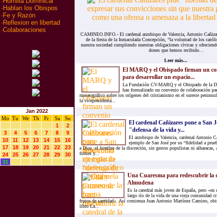
·
Homilia Dominical
·
Hablan los Obispos
·
Fe y Razón
·
Reflexion en libertad
·
Colaboraciones
CAMINEO.INFO.- El cardenal arzobispo de Valencia, Antonio Cañizar
de la fiesta de la Inmaculada Concepción, “la voluntad de los católi
nuestra sociedad cumpliendo nuestras obligaciones cívicas y ofreciendo
dones que hemos recibido...
Leer más...
El MARQ y el Obispado firman un con
para desarrollar un espacio...
La Fundación CV-MARQ y el Obispado de la Dió
han formalizado un convenio de colaboración par
museográfico sobre los orígenes del cristianismo en el sureste peninsul
la vicepresidenta...
Jan 2022
Mo
Tu
We
Th
Fr
Sa
Su
El cardenal Cañizares pone a San 
1
2
"defensa de la vida y...
3
4
5
6
7
8
9
El arzobispo de Valencia, cardenal Antonio Ca
10
11
12
13
14
15
16
ejemplo de San José por su “fidelidad a prue
17
18
19
20
21
22
23
a Dios, el hombre de la discreción, sin gestos populistas ni alharacas,
firmes y...
24
25
26
27
28
29
30
31
Una Cuaresma para redescubrir la c
Almudena
Es la catedral más joven de España, pero «en 
largo río de la vida de una vieja comunidad c
frutos de santidad». Así comienza Juan Antonio Martínez Camino, obi
libro La...