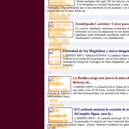
Desde mediados del siglo XX las diócesis va
8 de diciembre su Jornada Vocacional, o más
Seminario. Una celebración que se ha mantenido en las maduras y en la
proyectado por el beato Pedro de...
Arzobispado Castrense: Curso para 
Los nuevos capellanes castrenses nombrados el
recibiendo un curso de adaptación en las depe
capellanes están recibiendo enseñanzas sobre e
Arzobispado Castrense y los fundamentos...
Festividad de Sta Magdalena y nueva image
CAMINEO.INFO -Valencia/ESPAÑA- La pedanía Valencian
la fiesta de la titular de la parroquia, con la misa mayor 
restauración íntegra de la Imagen de Santa Magdalena, por 
Santiago...
La Basílica acoge este jueves la misa o
floristas de...
CAMINEO.INFO.-La Basílica de la Virgen de l
esta tarde, a las 19.30 horas, la misa ofrecida a
floristas de Valencia y del área metropolitana, sin asistencia de fieles
Mediterráneo como...
El Cardenal anuncia la creación de 
del empleo digno, ante la...
CAMINEO.INFO.- El cardenal arzobispo de Val
ha anunciado la creación de “una Comisión dioc
paro y a favor del empleo digno”, porque “debemos colaborar con gen
los que...