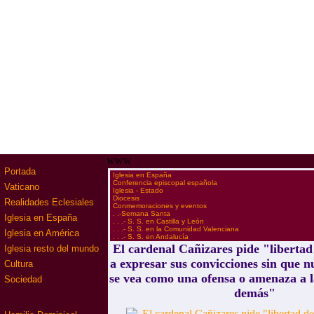
www
Portada
·
Iglesia en España
·
Conferencia episcopal española
Vaticano
·
Iglesia - Estado
·
Diocesis
Realidades Eclesiales
·
Conmemoraciones y eventos
·
. .-Semana Santa
Iglesia en España
·
. . .- S. S. en Castilla y León
·
. . .- S. S. en la Comunidad Valenciana
Iglesia en América
·
. . .- S. S. en Andalucía
El cardenal Cañizares pide "libertad 
Iglesia resto del mundo
a expresar sus convicciones sin que n
Cultura
se vea como una ofensa o amenaza a la
Sociedad
demás"