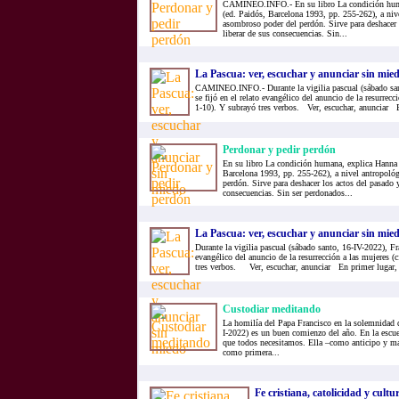
CAMINEO.INFO.- En su libro La condición huma
(ed. Paidós, Barcelona 1993, pp. 255-262), a niv
asombroso poder del perdón. Sirve para deshacer 
liberar de sus consecuencias. Sin...
La Pascua: ver, escuchar y anunciar sin mie
CAMINEO.INFO.- Durante la vigilia pascual (sábado san
se fijó en el relato evangélico del anuncio de la resurrecc
1-10). Y subrayó tres verbos. Ver, escuchar, anunciar E
Perdonar y pedir perdón
En su libro La condición humana, explica Hanna 
Barcelona 1993, pp. 255-262), a nivel antropoló
perdón. Sirve para deshacer los actos del pasado y
consecuencias. Sin ser perdonados...
La Pascua: ver, escuchar y anunciar sin mie
Durante la vigilia pascual (sábado santo, 16-IV-2022), Fra
evangélico del anuncio de la resurrección a las mujeres (
tres verbos. Ver, escuchar, anunciar En primer lugar, v
Custodiar meditando
La homilía del Papa Francisco en la solemnidad 
I-2022) es un buen comienzo del año. En la escue
que todos necesitamos. Ella –como anticipo y madr
como primera...
Fe cristiana, catolicidad y cultur