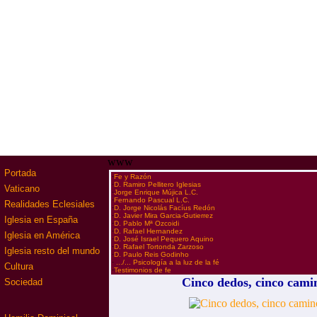
www
Portada
·
Fe y Razón
·
D. Ramiro Pellitero Iglesias
Vaticano
·
Jorge Enrique Mújica L.C.
·
Fernando Pascual L.C.
Realidades Eclesiales
·
D. Jorge Nicolás Facíus Redón
·
D. Javier Mira Garcia-Gutierrez
Iglesia en España
·
D. Pablo Mª Ozcoidi
·
D. Rafael Hernandez
Iglesia en América
·
D. José Israel Pequero Aquino
·
D. Rafael Tortonda Zarzoso
Iglesia resto del mundo
·
D. Paulo Reis Godinho
·
.../... Psicología a la luz de la fé
Cultura
·
Testimonios de fe
Cinco dedos, cinco cami
Sociedad