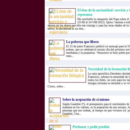
El don de la ancianidad: servicio y 
esperanza
Ha concluido la catequesis del Papa sobre el s
(23-III al 24-VIII-2022). Quiso “animar a tod
afectos en los dones que ella trae consigo y para las otras edades de la 
efecto, la ancianidad es un don...
La pobreza que libera
El 13 de junio Francisco publicó su mensaje para la V
pobres, que se celebrará el mismo día del próximo no
enseñanza y la propuesta: “Jesucristo se hizo pobre por
trata...
Necesidad de la formación li
La carta apostólica Desiderio deside
Francisco, subraya la necesidad de l
todos los fieles, no solo para los lai
liturgia cristiana se entiende y se 
Cristo, sobre...
Sobre la aceptación de sí mismo
Según Guardini (*), el presupuesto para el crecimiento de l
madurez en los valores, es la aceptación de uno mismo. Ac
personas que nos rodean, al tiempo en que vivimos (cf. pa
Guardini, Una...
Perdonar y pedir perdón