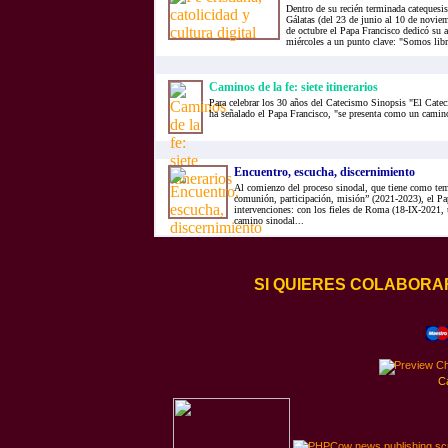
Dentro de su recién terminada catequesis
Gálatas (del 23 de junio al 10 de noviem
de octubre el Papa Francisco dedicó su a
miércoles a un punto clave: "Somos lib
Caminos de la fe: siete itinerarios
Para celebrar los 30 años del Catecismo Sinopsis "El Cateci
ha señalado el Papa Francisco, "se presenta como un camin
Encuentro, escucha, discernimiento
Al comienzo del proceso sinodal, que tiene como tem
comunión, participación, misión” (2021-2023), el Pap
intervenciones: con los fieles de Roma (18-IX-2021, u
camino sinodal...
SI QUIERES COLABORA
C