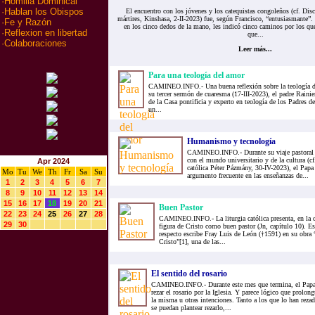
·
Homilia Dominical
·
Hablan los Obispos
El encuentro con los jóvenes y los catequistas congoleños (cf. Disc
mártires, Kinshasa, 2-II-2023) fue, según Francisco, “entusiasmante”
·
Fe y Razón
en los cinco dedos de la mano, les indicó cinco caminos por los qu
·
Reflexion en libertad
que...
·
Colaboraciones
Leer más...
Para una teología del amor
CAMINEO.INFO.- Una buena reflexión sobre la teología del
su tercer sermón de cuaresma (17-III-2023), el padre Raini
de la Casa pontificia y experto en teología de los Padres de 
un...
Humanismo y tecnología
CAMINEO.INFO.- Durante su viaje pastoral a
con el mundo universitario y de la cultura (c
Apr 2024
católica Péter Pázmány, 30-IV-2023), el Pap
Mo
Tu
We
Th
Fr
Sa
Su
argumento frecuente en las enseñanzas de...
1
2
3
4
5
6
7
8
9
10
11
12
13
14
15
16
17
18
19
20
21
Buen Pastor
22
23
24
25
26
27
28
CAMINEO.INFO.- La liturgia católica presenta, en la c
29
30
figura de Cristo como buen pastor (Jn, capítulo 10). Es
respecto escribe Fray Luis de León (†1591) en su obra
Cristo”[1], una de las...
El sentido del rosario
CAMINEO.INFO.- Durante este mes que termina, el Papa 
rezar el rosario por la Iglesia. Y parece lógico que prolo
la misma u otras intenciones. Tanto a los que lo han reza
se puedan plantear rezarlo,...