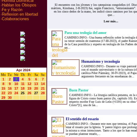
·
Homilia Dominical
·
Hablan los Obispos
El encuentro con los jóvenes y los catequistas congoleños (cf. Disc
mártires, Kinshasa, 2-II-2023) fue, según Francisco, “entusiasmante”
·
Fe y Razón
en los cinco dedos de la mano, les indicó cinco caminos por los qu
·
Reflexion en libertad
que...
·
Colaboraciones
Leer más...
Para una teología del amor
CAMINEO.INFO.- Una buena reflexión sobre la teología del
su tercer sermón de cuaresma (17-III-2023), el padre Raini
de la Casa pontificia y experto en teología de los Padres de 
un...
Humanismo y tecnología
CAMINEO.INFO.- Durante su viaje pastoral a
con el mundo universitario y de la cultura (c
Apr 2024
católica Péter Pázmány, 30-IV-2023), el Pap
Mo
Tu
We
Th
Fr
Sa
Su
argumento frecuente en las enseñanzas de...
1
2
3
4
5
6
7
8
9
10
11
12
13
14
15
16
17
18
19
20
21
Buen Pastor
22
23
24
25
26
27
28
CAMINEO.INFO.- La liturgia católica presenta, en la c
29
30
figura de Cristo como buen pastor (Jn, capítulo 10). Es
respecto escribe Fray Luis de León (†1591) en su obra
Cristo”[1], una de las...
El sentido del rosario
CAMINEO.INFO.- Durante este mes que termina, el Papa 
rezar el rosario por la Iglesia. Y parece lógico que prolo
la misma u otras intenciones. Tanto a los que lo han reza
se puedan plantear rezarlo,...