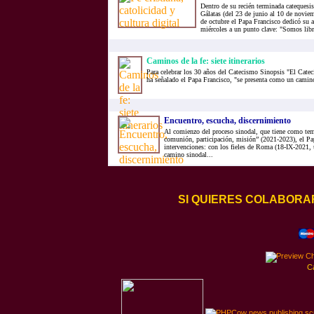
Dentro de su recién terminada catequesis
Gálatas (del 23 de junio al 10 de noviem
de octubre el Papa Francisco dedicó su a
miércoles a un punto clave: "Somos lib
Caminos de la fe: siete itinerarios
Para celebrar los 30 años del Catecismo Sinopsis "El Cateci
ha señalado el Papa Francisco, "se presenta como un camin
Encuentro, escucha, discernimiento
Al comienzo del proceso sinodal, que tiene como tem
comunión, participación, misión” (2021-2023), el Pap
intervenciones: con los fieles de Roma (18-IX-2021, u
camino sinodal...
SI QUIERES COLABORA
C