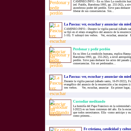
CAMINEO.INFO.- En su libro La condición huma
(ed. Paidós, Barcelona 1993, pp. 255-262), a niv
asombroso poder del perdón. Sirve para deshacer 
liberar de sus consecuencias. Sin...
La Pascua: ver, escuchar y anunciar sin mie
CAMINEO.INFO.- Durante la vigilia pascual (sábado san
se fijó en el relato evangélico del anuncio de la resurrecc
1-10). Y subrayó tres verbos. Ver, escuchar, anunciar E
Perdonar y pedir perdón
En su libro La condición humana, explica Hanna 
Barcelona 1993, pp. 255-262), a nivel antropoló
perdón. Sirve para deshacer los actos del pasado y
consecuencias. Sin ser perdonados...
La Pascua: ver, escuchar y anunciar sin mie
Durante la vigilia pascual (sábado santo, 16-IV-2022), Fra
evangélico del anuncio de la resurrección a las mujeres (
tres verbos. Ver, escuchar, anunciar En primer lugar, v
Custodiar meditando
La homilía del Papa Francisco en la solemnidad 
I-2022) es un buen comienzo del año. En la escue
que todos necesitamos. Ella –como anticipo y madr
como primera...
Fe cristiana, catolicidad y cultur