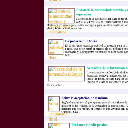
El don de la ancianidad: servicio y 
esperanza
Ha concluido la catequesis del Papa sobre el s
(23-III al 24-VIII-2022). Quiso “animar a tod
afectos en los dones que ella trae consigo y para las otras edades de la 
efecto, la ancianidad es un don...
La pobreza que libera
El 13 de junio Francisco publicó su mensaje para la V
pobres, que se celebrará el mismo día del próximo no
enseñanza y la propuesta: “Jesucristo se hizo pobre por
trata...
Necesidad de la formación li
La carta apostólica Desiderio deside
Francisco, subraya la necesidad de l
todos los fieles, no solo para los lai
liturgia cristiana se entiende y se 
Cristo, sobre...
Sobre la aceptación de sí mismo
Según Guardini (*), el presupuesto para el crecimiento de l
madurez en los valores, es la aceptación de uno mismo. Ac
personas que nos rodean, al tiempo en que vivimos (cf. pa
Guardini, Una...
Perdonar y pedir perdón