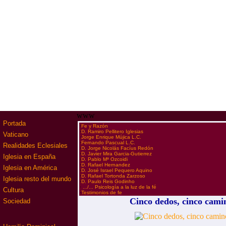
www
Portada
·
Fe y Razón
·
D. Ramiro Pellitero Iglesias
Vaticano
·
Jorge Enrique Mújica L.C.
·
Fernando Pascual L.C.
Realidades Eclesiales
·
D. Jorge Nicolás Facíus Redón
·
D. Javier Mira Garcia-Gutierrez
Iglesia en España
·
D. Pablo Mª Ozcoidi
·
D. Rafael Hernandez
Iglesia en América
·
D. José Israel Pequero Aquino
·
D. Rafael Tortonda Zarzoso
Iglesia resto del mundo
·
D. Paulo Reis Godinho
·
.../... Psicología a la luz de la fé
Cultura
·
Testimonios de fe
Cinco dedos, cinco cami
Sociedad