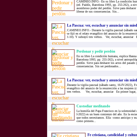
CAMINEO.INFO.- En su libro La condición huma
(ed. Paidós, Barcelona 1993, pp. 255-262), a niv
asombroso poder del perdón. Sirve para deshacer 
liberar de sus consecuencias. Sin...
La Pascua: ver, escuchar y anunciar sin mie
CAMINEO.INFO.- Durante la vigilia pascual (sábado san
se fijó en el relato evangélico del anuncio de la resurrecc
1-10). Y subrayó tres verbos. Ver, escuchar, anunciar E
Perdonar y pedir perdón
En su libro La condición humana, explica Hanna 
Barcelona 1993, pp. 255-262), a nivel antropoló
perdón. Sirve para deshacer los actos del pasado y
consecuencias. Sin ser perdonados...
La Pascua: ver, escuchar y anunciar sin mie
Durante la vigilia pascual (sábado santo, 16-IV-2022), Fra
evangélico del anuncio de la resurrección a las mujeres (
tres verbos. Ver, escuchar, anunciar En primer lugar, v
Custodiar meditando
La homilía del Papa Francisco en la solemnidad 
I-2022) es un buen comienzo del año. En la escue
que todos necesitamos. Ella –como anticipo y madr
como primera...
Fe cristiana, catolicidad y cultur