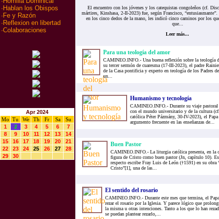
·
Homilia Dominical
·
Hablan los Obispos
El encuentro con los jóvenes y los catequistas congoleños (cf. Disc
mártires, Kinshasa, 2-II-2023) fue, según Francisco, “entusiasmante”
·
Fe y Razón
en los cinco dedos de la mano, les indicó cinco caminos por los qu
·
Reflexion en libertad
que...
·
Colaboraciones
Leer más...
Para una teología del amor
CAMINEO.INFO.- Una buena reflexión sobre la teología del
su tercer sermón de cuaresma (17-III-2023), el padre Raini
de la Casa pontificia y experto en teología de los Padres de 
un...
Humanismo y tecnología
CAMINEO.INFO.- Durante su viaje pastoral a
con el mundo universitario y de la cultura (c
Apr 2024
católica Péter Pázmány, 30-IV-2023), el Pap
Mo
Tu
We
Th
Fr
Sa
Su
argumento frecuente en las enseñanzas de...
1
2
3
4
5
6
7
8
9
10
11
12
13
14
15
16
17
18
19
20
21
Buen Pastor
22
23
24
25
26
27
28
CAMINEO.INFO.- La liturgia católica presenta, en la c
29
30
figura de Cristo como buen pastor (Jn, capítulo 10). Es
respecto escribe Fray Luis de León (†1591) en su obra
Cristo”[1], una de las...
El sentido del rosario
CAMINEO.INFO.- Durante este mes que termina, el Papa 
rezar el rosario por la Iglesia. Y parece lógico que prolo
la misma u otras intenciones. Tanto a los que lo han reza
se puedan plantear rezarlo,...