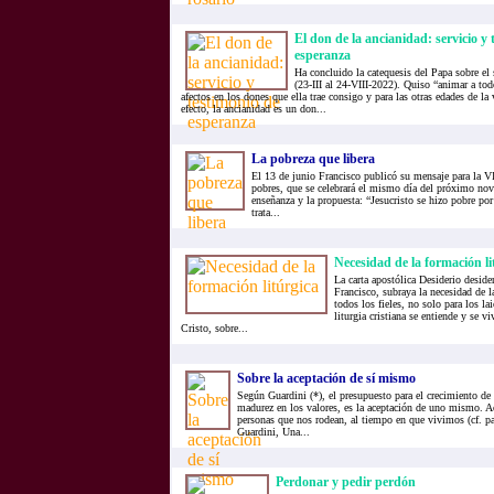
El don de la ancianidad: servicio y 
esperanza
Ha concluido la catequesis del Papa sobre el s
(23-III al 24-VIII-2022). Quiso “animar a tod
afectos en los dones que ella trae consigo y para las otras edades de la 
efecto, la ancianidad es un don...
La pobreza que libera
El 13 de junio Francisco publicó su mensaje para la V
pobres, que se celebrará el mismo día del próximo no
enseñanza y la propuesta: “Jesucristo se hizo pobre por
trata...
Necesidad de la formación li
La carta apostólica Desiderio deside
Francisco, subraya la necesidad de l
todos los fieles, no solo para los lai
liturgia cristiana se entiende y se 
Cristo, sobre...
Sobre la aceptación de sí mismo
Según Guardini (*), el presupuesto para el crecimiento de l
madurez en los valores, es la aceptación de uno mismo. Ac
personas que nos rodean, al tiempo en que vivimos (cf. pa
Guardini, Una...
Perdonar y pedir perdón