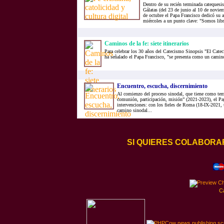
Dentro de su recién terminada catequesis
Gálatas (del 23 de junio al 10 de noviem
de octubre el Papa Francisco dedicó su a
miércoles a un punto clave: "Somos lib
Caminos de la fe: siete itinerarios
Para celebrar los 30 años del Catecismo Sinopsis "El Cateci
ha señalado el Papa Francisco, "se presenta como un camin
Encuentro, escucha, discernimiento
Al comienzo del proceso sinodal, que tiene como tem
comunión, participación, misión” (2021-2023), el Pap
intervenciones: con los fieles de Roma (18-IX-2021, u
camino sinodal...
SI QUIERES COLABORA
C