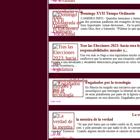
Leer más
Domingo XVII Tiempo Ordinario
CAMINEO.INFO.- Queridos hermanos y hermana
las dos primeras parábolas del evangelio de ho
muy importante: tomar decisiones... En la prim
como Dios dice a Salomón: “Pídeme lo que qui
Leer más
Tras las Elecciones 2023: hacia otra le
responsabilidades morales y...
Una vez más se llega a otra legislatura mucho 
conflictiva que la anterior por una situación caó
España a una devaluada y decadente democracia progresista en crisis tota
social, económica,...
Leer más
Engañados por la tecnología
En Murcia ha surgido una iniciativa que cu
tecnológicos que restringen la libertad de 
de estas plataformas por parte de la Iglesia 
catequesis en esta dirección: Engañados por 
Leer más
La ve
De las consecuencias de la mentira
la mentira de la verdad
“Al que juró hasta que ya nadie confió en él; mint
cree; y pide prestado sin que nadie le dé; le convie
conozca” Emerson Cuando alguien decide recorrer el camino de la des
Leer más