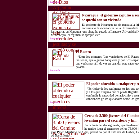
Leer más
Nicaragua: el gobierno expulsó a sei
se quedó con su vivienda
El gobierno de Nicaragua no da tregua a la Ig
consumado la incautación de la Universidad
los jesuitas en Managua, que ahora ha pasado a llamarse Universidad 
Montenegro, el régimen se apropió este...
Leer más
El Rastro
“Entre los primeros (Los vendedores de El Rastro
tan serias, que algunos banqueros y políticos espa
una vuelta por allí de vez en cuando, para saber qu
palabra...
Leer más
El poder obtenido a cualquier pre
“Es típico de los regímenes en los que tod
y a los que ninguna crítica puede llegarles
confundir la capacidad de raciocinio y crea
conciencias grises que abarca desde los gr
Leer más
Cerca de 3.500 jóvenes del Camin
levantan para el sacerdocio y la...
En la tarde del día siguiente, que finalizara
ha tenido lugar el encuentro de los 75.000 
gran Paseo Marítimo de Algés, presidido por el Patriarca de Lisboa, 
do Nascimento...