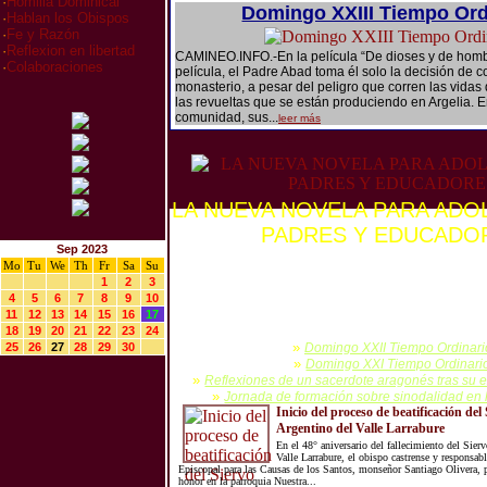
·
Homilia Dominical
Domingo XXIII Tiempo Ord
·
Hablan los Obispos
·
Fe y Razón
·
Reflexion en libertad
CAMINEO.INFO.-En la película “De dioses y de homb
·
Colaboraciones
película, el Padre Abad toma él solo la decisión de c
monasterio, a pesar del peligro que corren las vidas
las revueltas que se están produciendo en Argelia. E
comunidad, sus...
leer más
LA NUEVA NOVELA PARA ADO
PADRES Y EDUCADO
Sep 2023
CAMINEO.INFO.- "No es fácil ser adolescente. Y os lo 
Mo
Tu
We
Th
Fr
Sa
Su
que hablo... Me llamo Pablo Mojave, tengo catorce añ
1
2
3
adolescente." Así empieza esta amena y entretenida n
4
5
6
7
8
9
10
adolescentes, y para quienes los acompañan durante 
11
12
13
14
15
16
17
fascinante de la vida. Así padres, profesores, psicólog
18
19
20
21
22
23
24
educadores podrán también...
»
25
26
27
28
29
30
Domingo XXII Tiempo Ordinari
»
Domingo XXI Tiempo Ordinari
»
Reflexiones de un sacerdote aragonés tras su ex
»
Jornada de formación sobre sinodalidad en l
Inicio del proceso de beatificación del
Argentino del Valle Larrabure
En el 48° aniversario del fallecimiento del Sier
Valle Larrabure, el obispo castrense y responsab
Episcopal para las Causas de los Santos, monseñor Santiago Olivera, 
honor en la parroquia Nuestra...