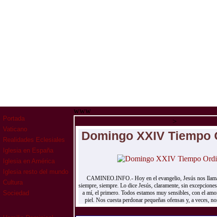
www
Portada
>
Vaticano
Domingo XXIV Tiempo O
Realidades Eclesiales
Iglesia en España
Iglesia en América
Iglesia resto del mundo
CAMINEO.INFO.- Hoy en el evangelio, Jesús nos llama
Cultura
siempre, siempre. Lo dice Jesús, claramente, sin excepcion
a mí, el primero. Todos estamos muy sensibles, con el amo
Sociedad
piel. Nos cuesta perdonar pequeñas ofensas y, a veces, nos