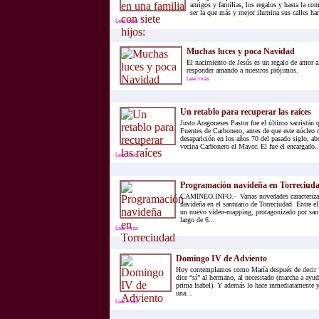
amigos y familias, los regalos y hasta la com
ser la que más y mejor ilumina sus calles han
Leer más
Muchas luces y poca Navidad
El nacimiento de Jesús es un regalo de amor 
responder amando a nuestros prójimos.
Leer más
Un retablo para recuperar las raíces
Justo Aragoneses Pastor fue el último sacristán q
Fuentes de Carbonero, antes de que este núcleo r
desaparición en los años 70 del pasado siglo, ab
vecina Carbonero el Mayor. El fue el encargado..
Leer más
Programación navideña en Torreciud
CAMINEO.INFO.- Varias novedades caracterizan
navideña en el santuario de Torreciudad. Entre el
un nuevo vídeo-mapping, protagonizado por san 
largo de 6...
Leer más
Domingo IV de Adviento
Hoy contemplamos como María después de decir “s
dice “sí” al hermano, al necesitado (marcha a ayud
prima Isabel). Y además lo hace inmediatamente
una...
Leer más