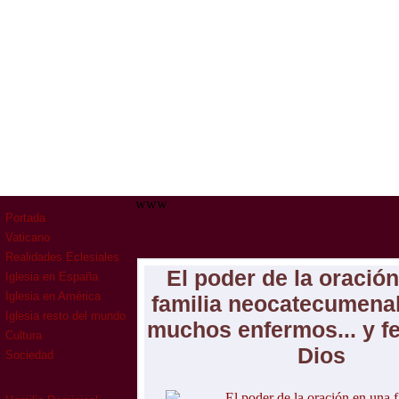
www
Portada
Vaticano
Realidades Eclesiales
El poder de la oració
Iglesia en España
Iglesia en América
familia neocatecumenal:
Iglesia resto del mundo
muchos enfermos... y fe
Cultura
Dios
Sociedad