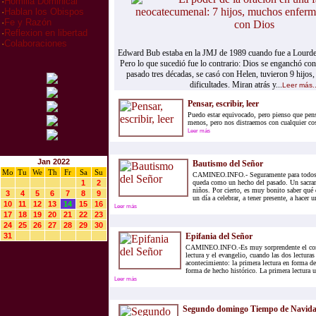
·
Homilia Dominical
·
Hablan los Obispos
·
Fe y Razón
·
Reflexion en libertad
·
Colaboraciones
Edward Bub estaba en la JMJ de 1989 cuando fue a Lourdes 
Pero lo que sucedió fue lo contrario: Dios se enganchó con
pasado tres décadas, se casó con Helen, tuvieron 9 hijos
dificultades. Miran atrás y...
Leer más..
Pensar, escribir, leer
Puedo estar equivocado, pero pienso que pe
menos, pero nos distraemos con cualquier co
Leer más
Jan 2022
Bautismo del Señor
Mo
Tu
We
Th
Fr
Sa
Su
CAMINEO.INFO.- Seguramente para todos 
1
2
queda como un hecho del pasado. Un sacra
niños. Por cierto, es muy bonito saber qué 
3
4
5
6
7
8
9
un día a celebrar, a tener presente, a hacer u
10
11
12
13
14
15
16
Leer más
17
18
19
20
21
22
23
24
25
26
27
28
29
30
31
Epifania del Señor
CAMINEO.INFO.-Es muy sorprendente el contr
lectura y el evangelio, cuando las dos lectura
acontecimiento: la primera lectura en forma de
forma de hecho histórico. La primera lectura u
Leer más
Segundo domingo Tiempo de Navid