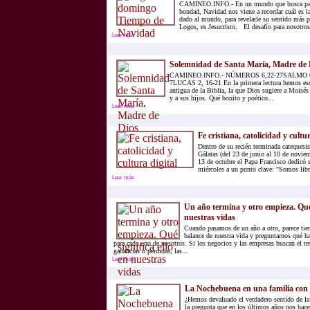
CAMINEO.INFO.- En un mundo que busca pala
bondad, Navidad nos viene a recordar cuál es l
dado al mundo, para revelarle su sentido más p
Logos, es Jesucristo. El desafío para nosotros 
Leer más
Solemnidad de Santa María, Madre de 
CAMINEO.INFO.- NÚMEROS 6,22-27SALMO 6
7LUCAS 2, 16-21 En la primera lectura hemos es
antigua de la Biblia, la que Dios sugiere a Moisés
y a sus hijos. Qué bonito y poético...
Leer más
Fe cristiana, catolicidad y cultur
Dentro de su recién terminada catequesis
Gálatas (del 23 de junio al 10 de noviem
13 de octubre el Papa Francisco dedicó s
miércoles a un punto clave: "Somos lib
Leer más
Un año termina y otro empieza. Qué 
nuestras vidas
Cuando pasamos de un año a otro, parece tie
balance de nuestra vida y preguntarnos qué h
para cada uno de nosotros. Si los negocios y las empresas buscan el re
ganancias o pérdidas, las...
Leer más
La Nochebuena en una familia con s
¿Hemos devaluado el verdadero sentido de l
la pregunta que en los últimos años nos hac